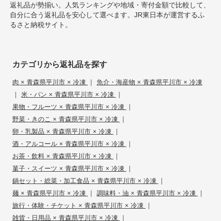
返礼品が勢揃い。人気ランキングや地域・寄付金額で比較して、
自分に合う返礼品を安心して選べます。JR東日本が運営するふ
るさと納税サイト。
カテゴリから返礼品を探す
|
肉 × 青森県平川市 × 冷凍
魚介・海産物 × 青森県平川市 × 冷凍
|
|
米・パン × 青森県平川市 × 冷凍
|
果物・フルーツ × 青森県平川市 × 冷凍
|
野菜・きのこ × 青森県平川市 × 冷凍
|
卵・乳製品 × 青森県平川市 × 冷凍
|
酒・アルコール × 青森県平川市 × 冷凍
|
お茶・飲料 × 青森県平川市 × 冷凍
|
菓子・スイーツ × 青森県平川市 × 冷凍
|
鍋セット・総菜・加工食品 × 青森県平川市 × 冷凍
|
|
麺 × 青森県平川市 × 冷凍
調味料・油 × 青森県平川市 × 冷凍
|
旅行・体験・チケット × 青森県平川市 × 冷凍
|
雑貨・日用品 × 青森県平川市 × 冷凍