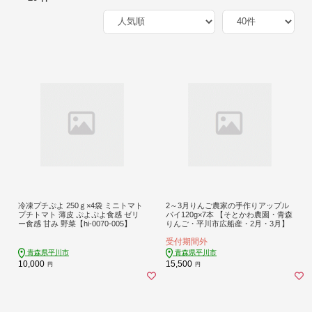
冷凍プチぷよ 250ｇ×4袋 ミニトマト
2～3月りんご農家の手作りアップル
プチトマト 薄皮 ぷよぷよ食感 ゼリ
パイ120g×7本 【そとかわ農園・青森
ー食感 甘み 野菜【hi-0070-005】
りんご・平川市広船産・2月・3月】
受付期間外
青森県平川市
青森県平川市
10,000
15,500
円
円