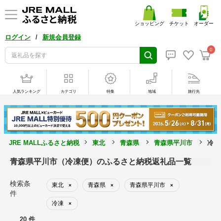
ショッピング
チケット
オーダー
/
ログイン
新規会員登録
0
人気ランキング
カテゴリ
特集
地域
旅行先
JRE MALLふるさと納税
東北
青森県
青森県平川市
冷凍
青森県平川市（冷凍便）のふるさと納税返礼品一覧
検索条
東北
青森県
青森県平川市
×
×
×
件
冷凍
×
20 件