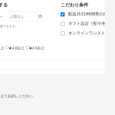
する
こだわり条件
配送月/日/時間帯の指定
～
円
ギフト設定（熨斗/包装
索できます。
オンラインワンストップ
以上
★4.0以上
★4.5以上
変えてお試しください。