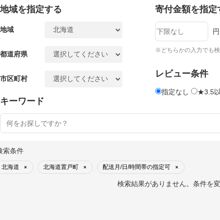
地域を指定する
寄付金額を指定
地域
円
※どちらかの入力でも検
都道府県
レビュー条件
市区町村
指定なし
★3.5
キーワード
検索条件
北海道
北海道置戸町
配送月/日/時間帯の指定可
×
×
×
検索結果がありません。条件を