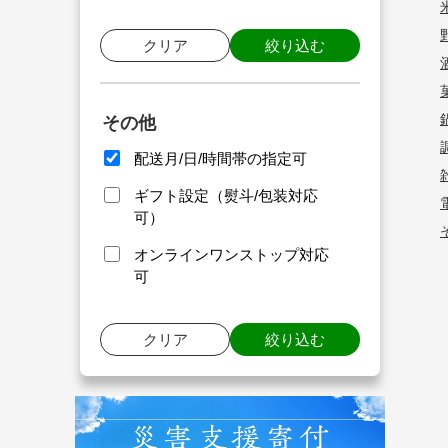
クリア
絞り込む
その他
配送月/日/時間帯の指定可
ギフト設定（熨斗/包装対応
可）
オンラインワンストップ対応
可
クリア
絞り込む