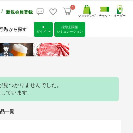
0
/
新規会員登録
ショッピング
チケット
オーダー
🔰
控除上限額
行先
から探す
ガイド
シミュレーション
が見つかりませんでした。
示しています。
礼品一覧