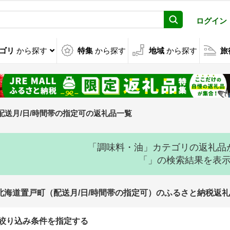
ログイン
ゴリ
から探す
特集
から探す
地域
から探す
旅
配送月/日/時間帯の指定可の返礼品一覧
「調味料・油」カテゴリの返礼品
「」の検索結果を表
北海道置戸町（配送月/日/時間帯の指定可）のふるさと納税返
絞り込み条件を指定する