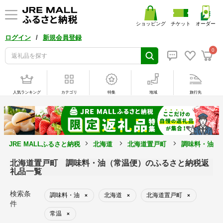
ショッピング
チケット
オーダー
/
ログイン
新規会員登録
0
人気ランキング
カテゴリ
特集
地域
旅行先
JRE MALLふるさと納税
北海道
北海道置戸町
調味料・油
北海道置戸町 調味料・油（常温便）のふるさと納税返
礼品一覧
検索条
調味料・油
北海道
北海道置戸町
×
×
×
件
常温
×