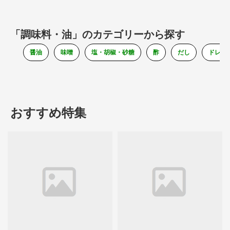
「調味料・油」のカテゴリーから探す
醤油
味噌
塩・胡椒・砂糖
酢
だし
ドレッ
おすすめ特集