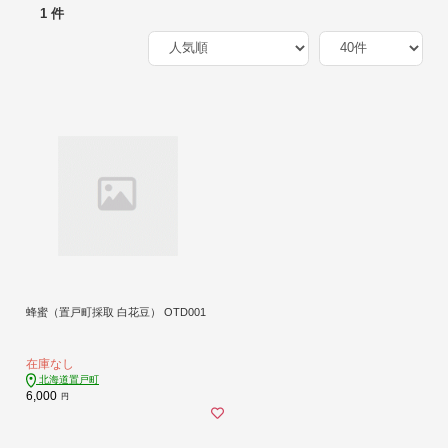
1 件
蜂蜜（置戸町採取 白花豆） OTD001
在庫なし
北海道置戸町
6,000
円