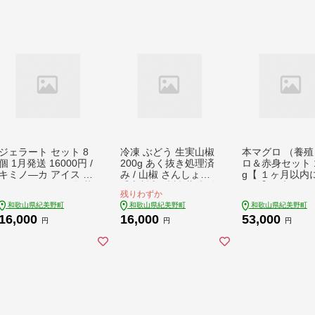
ジェラート セット 8
冷凍 ぶどう 生実山椒
本マグロ （養殖
個 1月発送 16000円 /
200g あく抜き処理済
ロ＆赤身セット 1
キミノ―カ アイス ク
み / 山椒 さんしょう
g【 １ヶ月以内
リーム スイーツ 野菜
香辛料 調味料 薬味 冷
発送】 / 本マグ
残りわずか
果物【kmk105-jan-
凍 ぶどう山椒 和歌山
凍 まぐろ マグロ
和歌山県紀美野町
和歌山県紀美野町
和歌山県紀美野町
8】
県 紀美野町 実山椒【t
中トロ 赤身【nks
16,000
16,000
53,000
wn044-cmi-200】
B】
円
円
円