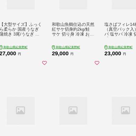
【大型サイズ】ふっく
和歌山魚鶴仕込の天然
塩さばフィレ14
ら柔らか 国産うなぎ
紅サケ切身約2kg/鮭
（真空パック入）
蒲焼き 3尾/うなぎ ウ
サケ 切り身 冷凍 おか
バ 塩サバ 冷凍 
ナギ 鰻 うなぎ蒲焼 国
ず 人気 【uot401C】
【uot403B-1】
産 【uot303A-3】
和歌山県紀美野町
和歌山県紀美野町
和歌山県紀美野町
27,000
29,000
23,000
円
円
円