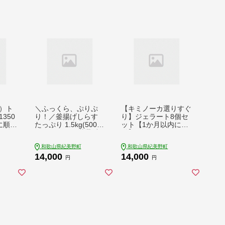
）ト
＼ふっくら、ぷりぷ
【キミノーカ選りすぐ
350
り！／釜揚げしらす
り】ジェラート8個セ
に順次
たっぷり 1.5kg(500g
ット【1か月以内に発
ロ 冷
ｘ3) / シラス 厳選 小
送】 / ジェラート ア
 鮪
分け お米 冷凍便 しら
イス アイスクリーム
和歌山県紀美野町
和歌山県紀美野町
111
す 和歌山産【kma00
キミノーカ スイーツ
14,000
14,000
1】
季節の 野菜 と 果物
円
円
使用 送料無料 夏 デザ
ート【kmk001】