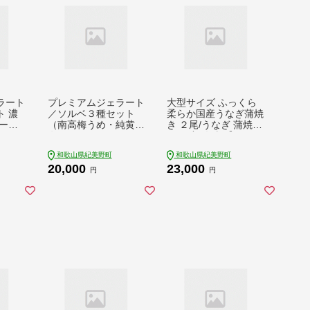
ラート
プレミアムジェラート
大型サイズ ふっくら
 濃
／ソルベ３種セット
柔らか国産うなぎ蒲焼
ート
（南高梅うめ・純黄金
き ２尾/うなぎ 蒲焼
×4
有田みかん・もも）/
鰻 国産 冷凍 【uot302
ーム
ジェラート アイスク
A-3】
和歌山県紀美野町
和歌山県紀美野町
カップ
リーム プレミアムソ
20,000
23,000
トラボ
ルベ 100ml / ゆあさジ
円
円
ラート
ェラートラボラトリー
リー
紀伊国屋文左衛門本舗
SenZanAn Premium I
ce Cream【kmtb70
4】