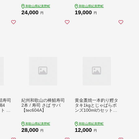
門本舗
紀伊国屋文左衛門本舗
和歌山県紀美野町
和歌山県紀美野町
ium I
SenZanAn Premium I
24,000
19,000
イス ア
ce Cream / アイス ア
円
円
ェラ
イスクリーム ジェラ
kmtb
ート スイーツ【kmtb
700-11】
鯖寿司
紀州和歌山の棒鯖寿司
黄金藁焼一本釣り鰹タ
鯛4
2本 / 寿司 さば サバ
タキ1kgとじゃばらポ
ト /
【tec604A】
ンズ100mlのセット
魚介
かつおのたたき カツ
オ /かつお かつおのた
和歌山県紀美野町
和歌山県紀美野町
たき 冷凍 鰹 カツオ
28,000
12,000
藁焼き 【nks100C】
円
円