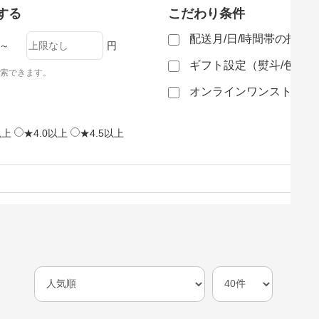
する
こだわり条件
配送月/日/時間帯の指定
～
円
ギフト設定（熨斗/包装
索できます。
オンラインワンストップ
以上
★4.0以上
★4.5以上