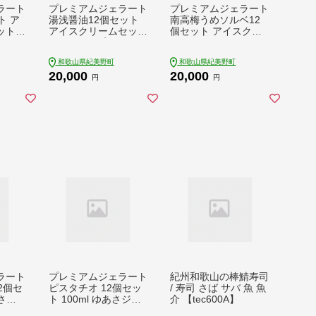
ラート
プレミアムジェラート
プレミアムジェラート
ト ア
湯浅醤油12個セット
南高梅うめソルベ12
ト 1
アイスクリームセット
個セット アイスクリ
あさジ
100mlカップ ゆあさ
ームセット 100mlカ
トリー
ジェラートラボラトリ
ップ ゆあさジェラー
和歌山県紀美野町
和歌山県紀美野町
クリー
ー / アイス アイスク
トラボラトリー / プレ
20,000
20,000
スイー
リーム ジェラート ス
ミアムジェラート 南
円
円
04】
イーツ 【kmtb700-0
アイス アイスクリー
5】
ム ジェラート ソルベ
スイーツ 【kmtb700-
06】
ラート
プレミアムジェラート
紀州和歌山の棒鯖寿司
2個セ
ピスタチオ 12個セッ
/ 寿司 さば サバ 魚 魚
あさジ
ト 100ml ゆあさジェ
介 【tec600A】
トリー
ラートラボラトリー