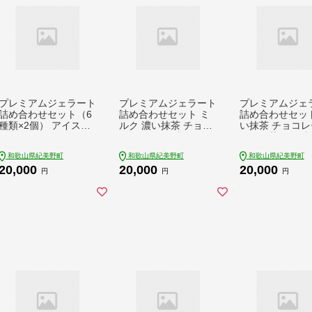
プレミアムジェラート
プレミアムジェラート
プレミアムジェ
詰め合わせセット（6
詰め合わせセット ミ
詰め合わせセット
種類×2個） アイスク
ルク 濃い抹茶 チョコ
い抹茶 チョコレ
リームセット 100ml
レート （3種類×4個）
ほうじ茶（3種類
カップ ゆあさジェラ
アイスクリームセット
個） アイスクリ
和歌山県紀美野町
和歌山県紀美野町
和歌山県紀美野町
ートラボラトリー/ジ
100mlカップ ゆあさ
セット 100ml
20,000
20,000
20,000
ェラート アイス アイ
ジェラートラボラトリ
ゆあさジェラー
円
円
円
スクリーム 【kmtb70
ー / ジェラート アイ
ラトリー / ジェ
1】
ス アイスクリーム
アイス アイスク
【kmtb702】
ム 【kmtb703】