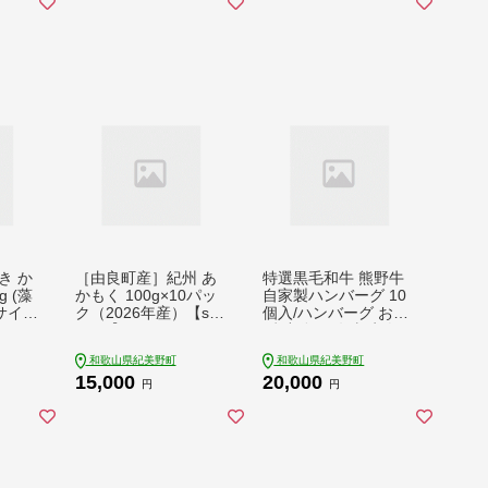
き か
［由良町産］紀州 あ
特選黒毛和牛 熊野牛
 (藻
かもく 100g×10パッ
自家製ハンバーグ 10
サイズ
ク（2026年産）【sml
個入/ハンバーグ おか
かつお
103E】
ず 小分け 冷凍 牛肉
鰹の
和牛 肉 牛 【mtf100】
和歌山県紀美野町
和歌山県紀美野町
【nk
15,000
20,000
円
円