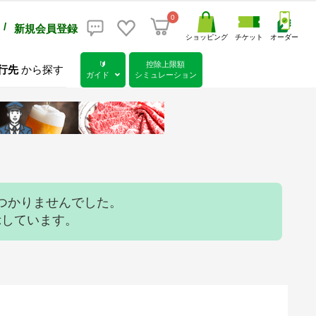
0
/
新規会員登録
ショッピング
チケット
オーダー
🔰
控除上限額
行先
から探す
ガイド
シミュレーション
つかりませんでした。
示しています。