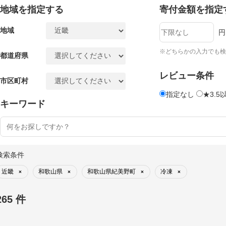
地域を指定する
寄付金額を指定
地域
円
※どちらかの入力でも検
都道府県
レビュー条件
市区町村
指定なし
★3.5
キーワード
検索条件
近畿
和歌山県
和歌山県紀美野町
冷凍
×
×
×
×
265 件