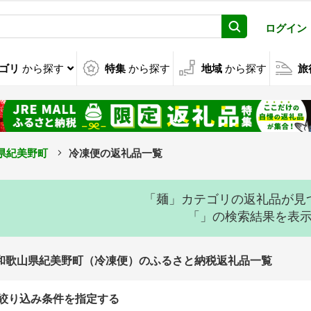
ログイン
ゴリ
から探す
特集
から探す
地域
から探す
旅
県紀美野町
冷凍便の返礼品一覧
「麺」カテゴリの返礼品が見
「」の検索結果を表
和歌山県紀美野町（冷凍便）のふるさと納税返礼品一覧
絞り込み条件を指定する