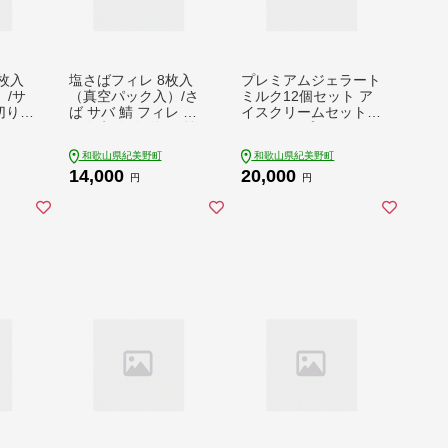
枚入
塩さばフィレ 8枚入
プレミアムジェラート
/サ
（真空パック入）/さ
ミルク12個セット ア
切り身
ば サバ 鯖 フィレ 切
イスクリームセット 1
り身 切身 魚 海鮮 焼
00mlカップ ゆあさジ
き魚 おかず 【uot404
ェラートラボラトリー
和歌山県紀美野町
和歌山県紀美野町
B】
/ アイス アイスクリー
14,000
20,000
ム カップアイス ジェ
円
円
ラート スイーツ 【km
tb700-01】