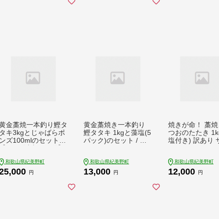
黄金藁焼一本釣り鰹タ
黄金藁焼き一本釣り
焼きが命！ 藁焼
タキ3kgとじゃばらポ
鰹タタキ 1kgと藻塩(5
つおのたたき 1kg
ンズ100mlのセット
パック)のセット / か
塩付き) 訳あり 
【1か月以内に発送】
つお 鰹 かつおのたた
ふぞろい / 鰹 
/ かつお かつおのたた
き 海鮮 人気 【nks10
カツオのたたき 
和歌山県紀美野町
和歌山県紀美野町
和歌山県紀美野町
き 冷凍 鰹 カツオ 藁
2C】
たたき 冷凍 真空
25,000
13,000
12,000
焼き 【nks101B】
s103C】
円
円
円