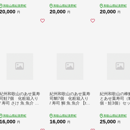
ジェラートラボラトリ
mlカップ ゆあさジェ
紀伊国屋文左衛
和歌山県紀美野町
和歌山県紀美野町
和歌山県紀美野町
ー / アイスクリーム
ラートラボラトリー /
SenZanAn Prem
20,000
20,000
20,000
ジェラート アイス ス
アイスクリーム ジェ
ce Cream / ア
円
円
円
イーツ 【kmtb700-0
ラート アイス ソルベ
イスクリーム ジ
7】
シャーベット スイー
ート スイーツ 【
ツ 【kmtb700-08】
700-10】
紀州和歌山のあせ葉寿
紀州和歌山のあせ葉寿
紀州和歌山の棒
司鮭7個 化粧箱入り
司鯛7個 化粧箱入り
とあせ葉寿司（
/ 寿司 さけ 魚 魚介 【t
/ 寿司 鯛 魚 魚介 【te
個・鮭3個）セッ
ec601A】
c602A】
寿司 さば サバ 
【tec603B】
和歌山県紀美野町
和歌山県紀美野町
和歌山県紀美野町
16,000
16,000
25,000
円
円
円