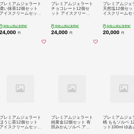
プレミアムジェラート
プレミアムジェラート
プレミアムジェ
濃い抹茶12個セット
チョコレート12個セ
天然塩12個セッ
アイスクリームセット
ット アイスクリーム
イスクリームセッ
100mlカップ ゆあさ
セット 100mlカップ
00mlカップ ゆ
ジェラートラボラトリ
ゆあさジェラートラボ
ェラートラボラ
和歌山県紀美野町
和歌山県紀美野町
和歌山県紀美野町
ー / アイス アイスク
ラトリー /アイス アイ
/ アイス アイス
24,000
24,000
20,000
リーム ジェラート ス
スクリーム ジェラー
ム ジェラート 
円
円
円
イーツ 【kmtb700-0
ト スイーツ 【kmtb10
ツ 【kmtb700-
2】
5-p-c12】
プレミアムジェラート
プレミアムジェラート
プレミアムジェ
ほうじ茶12個セット
純黄金12個セット 有
桃 ももソルベ 1
アイスクリームセット
田みかんソルベ アイ
ット100ml ゆ
100mlカップ ゆあさ
スクリームセット 100
ェラートラボラ