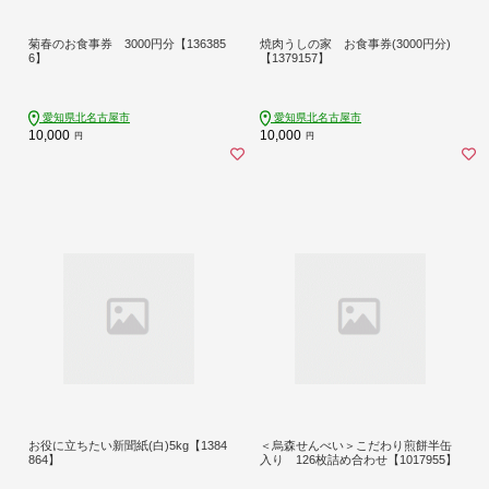
菊春のお食事券 3000円分【136385
焼肉うしの家 お食事券(3000円分)
6】
【1379157】
愛知県北名古屋市
愛知県北名古屋市
10,000
10,000
円
円
お役に立ちたい新聞紙(白)5kg【1384
＜烏森せんべい＞こだわり煎餅半缶
864】
入り 126枚詰め合わせ【1017955】