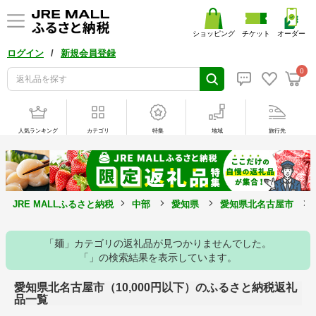
ショッピング
チケット
オーダー
/
ログイン
新規会員登録
0
人気ランキング
カテゴリ
特集
地域
旅行先
JRE MALLふるさと納税
中部
愛知県
愛知県北名古屋市
「麺」カテゴリの返礼品が見つかりませんでした。
「」の検索結果を表示しています。
愛知県北名古屋市（10,000円以下）のふるさと納税返礼
品一覧