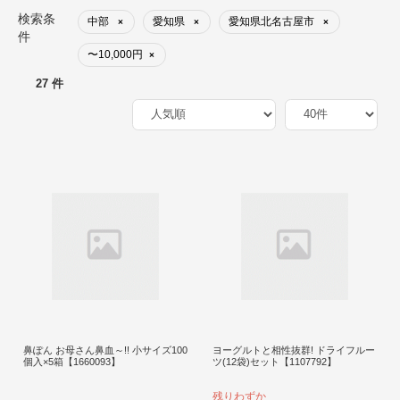
検索条
中部
愛知県
愛知県北名古屋市
×
×
×
件
〜10,000円
×
27 件
鼻ぽん お母さん鼻血～!! 小サイズ100
ヨーグルトと相性抜群! ドライフルー
個入×5箱【1660093】
ツ(12袋)セット【1107792】
残りわずか