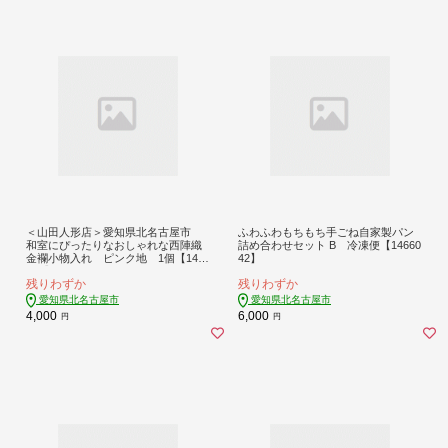
＜山田人形店＞愛知県北名古屋市
ふわふわもちもち手ごね自家製パン
和室にぴったりなおしゃれな西陣織
詰め合わせセット B 冷凍便【14660
金襴小物入れ ピンク地 1個【1479
42】
205】
残りわずか
残りわずか
愛知県北名古屋市
愛知県北名古屋市
4,000
6,000
円
円