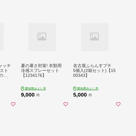
ャッチ
夏の暑さ対策! 衣類用
名古屋ふらんすプチ
、スト
冷感スプレーセット
5個入(2箱セット)【15
犬の散
【1234176】
00343】
201】
愛知県みよし市
愛知県みよし市
9,000
5,000
円
円