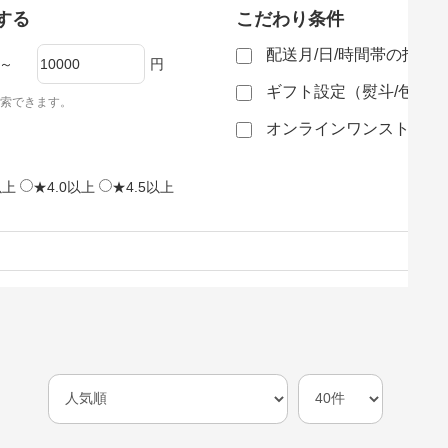
する
こだわり条件
配送月/日/時間帯の指定
～
円
ギフト設定（熨斗/包装
索できます。
オンラインワンストップ
以上
★4.0以上
★4.5以上