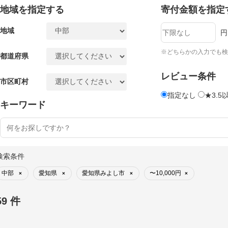
地域を指定する
寄付金額を指定
地域
円
※どちらかの入力でも検
都道府県
レビュー条件
市区町村
指定なし
★3.5
キーワード
検索条件
中部
愛知県
愛知県みよし市
〜10,000円
×
×
×
×
59 件