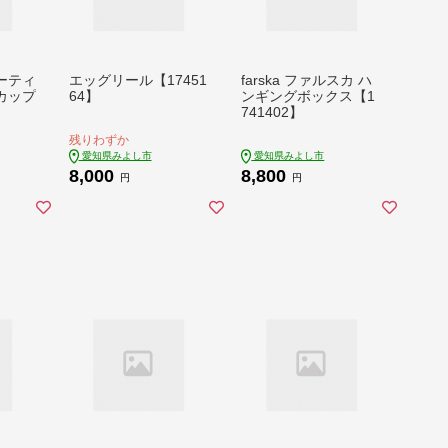
ーティ
エッグリール【17451
farska ファルスカ ハ
カップ
64】
ンギングボックス【1
741402】
残りわずか
愛知県みよし市
愛知県みよし市
8,000
8,800
円
円