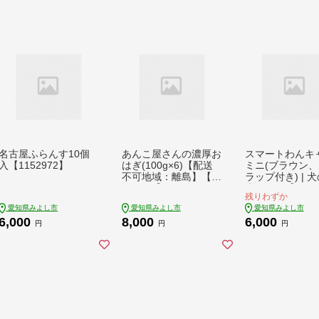
名古屋ふらんす10個
あんこ屋さんの濃厚お
スマートわんキ
入【1152972】
はぎ(100g×6)【配送
ミニ(ブラウン
不可地域：離島】【1
ラップ付き) | 
372769】
歩グッズ【1317
残りわずか
愛知県みよし市
愛知県みよし市
愛知県みよし市
6,000
8,000
6,000
円
円
円