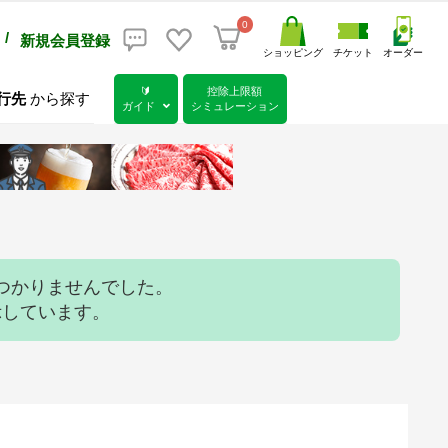
0
/
新規会員登録
ショッピング
チケット
オーダー
🔰
控除上限額
行先
から探す
ガイド
シミュレーション
つかりませんでした。
示しています。