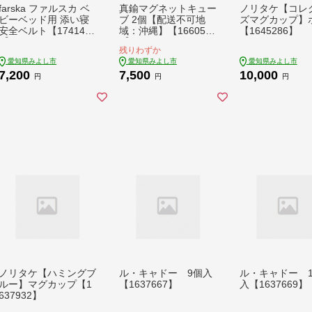
farska ファルスカ ベ
真鍮マグネットキュー
ノリタケ【コレ
ビーベッド用 添い寝
ブ 2個【配送不可地
ズマグカップ】
安全ベルト【174141
域：沖縄】【166052
【1645286】
5】
3】
残りわずか
愛知県みよし市
愛知県みよし市
愛知県みよし市
7,200
7,500
10,000
円
円
円
ノリタケ【ハミングブ
ル・キャドー 9個入
ル・キャドー 1
ルー】マグカップ【1
【1637667】
入【1637669】
637932】