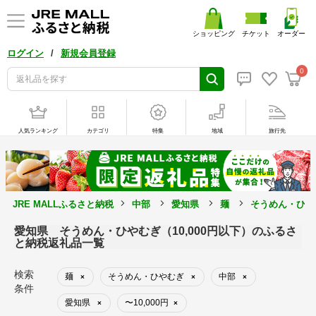
ショッピング
チケット
オーダー
/
ログイン
新規会員登録
0
人気ランキング
カテゴリ
特集
地域
旅行先
JRE MALLふるさと納税
中部
愛知県
麺
そうめん・ひや
愛知県 そうめん・ひやむぎ（10,000円以下）のふるさ
と納税返礼品一覧
検索
麺
そうめん・ひやむぎ
中部
×
×
×
条件
愛知県
〜10,000円
×
×