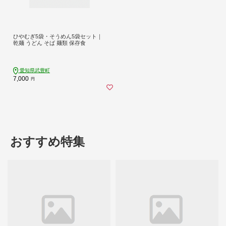
ひやむぎ5袋・そうめん5袋セット｜
乾麺 うどん そば 麺類 保存食
愛知県武豊町
7,000
円
おすすめ特集