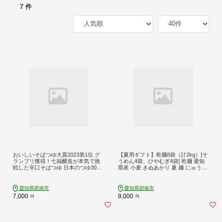
7 件
おいしいそばつゆ大賞2023第1位 グ
【夏用ギフト】乾麺8袋（計2kg）[そ
ランプリ獲得！七福醸造が本気で挑
うめん4袋、ひやむぎ4袋] 乾麺 愛知
戦した辛口そばつゆ 日本のつゆ300m
県産 小麦 きぬあかり 夏 麺 にゅうめ
l 2本セット つゆ 麵 そば 蕎麦 そうめ
ん 贈り物 お中元 暑中御見舞 常備食
ん ざるそば かつお節 しょうゆ 出汁
H008-249
だし 年越し H001-083
愛知県碧南市
愛知県碧南市
7,000
9,000
円
円