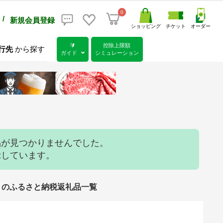
0
/
新規会員登録
ショッピング
チケット
オーダー
🔰
控除上限額
行先
から探す
ガイド
シミュレーション
品が見つかりませんでした。
示しています。
））のふるさと納税返礼品一覧