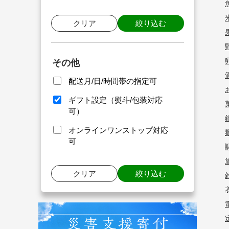
クリア
絞り込む
その他
配送月/日/時間帯の指定可
ギフト設定（熨斗/包装対応
可）
オンラインワンストップ対応
可
クリア
絞り込む