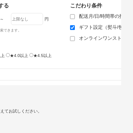
する
こだわり条件
配送月/日/時間帯の指定
～
円
ギフト設定（熨斗/包装
索できます。
オンラインワンストップ
以上
★4.0以上
★4.5以上
変えてお試しください。