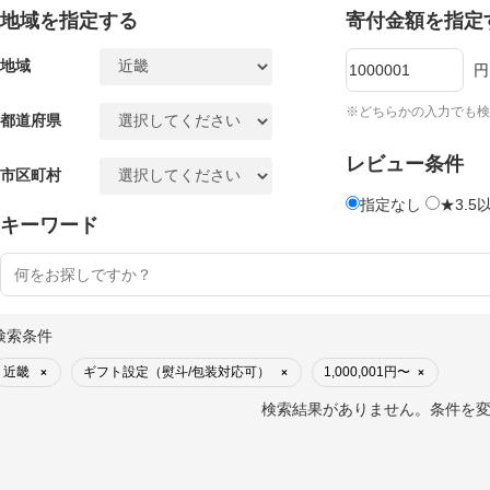
地域を指定する
寄付金額を指定
地域
円
※どちらかの入力でも検
都道府県
レビュー条件
市区町村
指定なし
★3.5
キーワード
検索条件
近畿
ギフト設定（熨斗/包装対応可）
1,000,001円〜
×
×
×
検索結果がありません。条件を