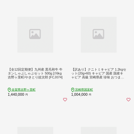
【全12回定期便】九州産 黒毛和牛 牛
【訳あり】クニトミキャビア 1.2kgセ
タンしゃぶしゃぶセット 500g 計6kg
ット(20g×60) キャビア 国産 国産キ
吉野ヶ里町/やきとり紋次郎 [FCJ074]
ャビア 高級 宮崎県産 珍味 おつまみ
酒の肴 家飲み 冷凍 訳あり お取り寄
せ グルメ パーティー ワイン シャン
パン 記念日 ご褒美 おもてなし 魚卵
佐賀県吉野ヶ里町
宮崎県国富町
宮崎県 国富町
1,440,000
1,004,000
円
円