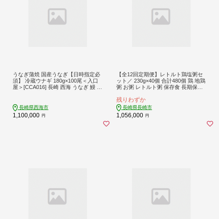
うなぎ蒲焼 国産うなぎ【日時指定必
【全12回定期便】レトルト鶏塩粥セ
須】 冷蔵ウナギ 180g×100尾＜入口
ット／ 230g×40個 合計480個 鶏 地鶏
屋＞[CCA016] 長崎 西海 うなぎ 鰻 ウ
粥 お粥 レトルト粥 保存食 長期保存
ナギ 鰻の蒲焼 冷蔵 うなぎ 国産 お取
防災食 長崎県 長崎市
残りわずか
り寄せ鰻 うなぎ 土用の丑の日 うな
ぎ
長崎県西海市
長崎県長崎市
1,100,000
1,056,000
円
円