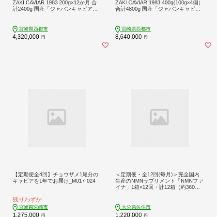
ZAKI CAVIAR 1983 200g×12か月 合
ZAKI CAVIAR 1983 400g(100g×4個）
計2400g 国産「ジャパンキャビア」
合計4800g 国産「ジャパンキャビ
＜432-1＞ 25-5a
ア」＜864-1＞ 25-6a
宮崎県西都市
宮崎県西都市
4,320,000
8,640,000
円
円
【定期便全4回】チョウザメ1尾分の
＜定期便・全12回(毎月)＞完全国内
キャビアを1年でお届け_M017-024
生産のNMNサプリメント「NMNファ
イナ」1箱×12回・計12箱（約360日
分・2160粒) 健康サポートサプリメ
残りわずか
ント NMN 大分県 佐伯市 【GM004】
【三菱商事ライフサイエンス (株)】
宮崎県宮崎市
大分県佐伯市
1,275,000
1,220,000
円
円