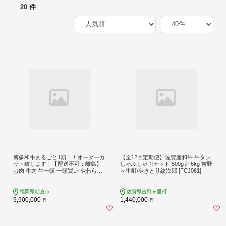
20 件
博多和牛まるごと1頭！！オーダーカ
【全12回定期便】佐賀産和牛 牛タン
ット致します！【配送不可：離島】
しゃぶしゃぶセット 500g 計6kg 吉野
お肉 牛肉 牛一頭 一頭買い やわらか
ヶ里町/やきとり紋次郎 [FCJ061]
い 肉汁溢れる 濃厚 旨み お好みカッ
ト 精肉 高額寄附 高価な返礼品 高額
な返礼品
福岡県朝倉市
佐賀県吉野ヶ里町
9,900,000
1,440,000
円
円