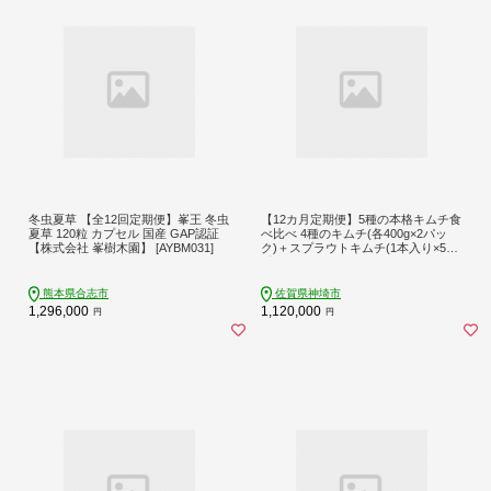
冬虫夏草 【全12回定期便】峯王 冬虫
【12カ月定期便】5種の本格キムチ食
夏草 120粒 カプセル 国産 GAP認証
べ比べ 4種のキムチ(各400g×2パッ
【株式会社 峯樹木園】 [AYBM031]
ク)＋スプラウトキムチ(1本入り×5袋)
【熟成秘伝 きゅうり 大根 カクテキ
さきいか 白菜 キムチセット 国産 手
づくり 発酵食品 ご飯のお供 詰め合
熊本県合志市
佐賀県神埼市
わせ 九州産 手作り】(H104279)
1,296,000
1,120,000
円
円