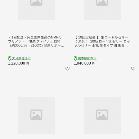
＜1回配送＞完全国内生産のNMNサ
【 10回定期便 】 生ローヤルゼリー
プリメント「NMNファイナ」12箱
（ 原乳 ） 200g ローヤルゼリー ロイ
（約360日分・2160粒) 健康サポート
ヤルゼリー 王乳 生タイプ 健康食品
サプリメント NMN 大分県 佐伯市
栄養食品 自然食品 杉養蜂園 定期便
【GM005】【三菱商事ライフサイエ
ンス (株)】
大分県佐伯市
熊本県熊本市
1,220,000
1,040,000
円
円