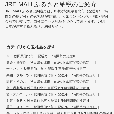
JRE MALLふるさと納税のご紹介
JRE MALLふるさと納税では、0件の秋田県仙北市（配送月/日/時
間帯の指定可）の返礼品が勢揃い。人気ランキングや地域・寄付
金額で比較して、自分に合う返礼品を安心して選べます。JR東
日本が運営するふるさと納税サイト。
カテゴリから返礼品を探す
|
肉 × 秋田県仙北市 × 配送月/日/時間帯の指定可
|
魚介・海産物 × 秋田県仙北市 × 配送月/日/時間帯の指定可
|
米・パン × 秋田県仙北市 × 配送月/日/時間帯の指定可
|
果物・フルーツ × 秋田県仙北市 × 配送月/日/時間帯の指定可
|
野菜・きのこ × 秋田県仙北市 × 配送月/日/時間帯の指定可
|
卵・乳製品 × 秋田県仙北市 × 配送月/日/時間帯の指定可
|
酒・アルコール × 秋田県仙北市 × 配送月/日/時間帯の指定可
|
お茶・飲料 × 秋田県仙北市 × 配送月/日/時間帯の指定可
|
菓子・スイーツ × 秋田県仙北市 × 配送月/日/時間帯の指定可
鍋セット・総菜・加工食品 × 秋田県仙北市 × 配送月/日/時間帯の指定可