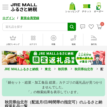
ショッピング
チケット
オーダー
/
ログイン
新規会員登録
0
人気ランキング
カテゴリ
特集
地域
旅行先
JRE MALLふるさと納税
東北
秋田県
秋田県仙北市
配送
「鍋セット・総菜・加工食品 総菜」カテゴリの返礼品が見つかり
ませんでした。
「」の検索結果を表示しています。
秋田県仙北市（配送月/日/時間帯の指定可）のふるさと納
税返礼品一覧