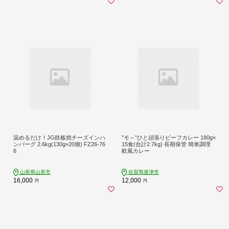
温めるだけ！JG鉄板焼チーズインハ
”モ～”ひと頑張りビーフカレー 180g×
ンバーグ 2.6kg(130g×20個) FZ26-76
15食(合計2.7kg) 長期保管 簡単調理
6
欧風カレー
山形県山形市
佐賀県唐津市
16,000
12,000
円
円