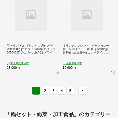
訳あり ボイル ずわいがに 肩付き脚
オリジナルブレンド！ビーフカレー
総重量1kg [カネダイ 宮城県 気仙沼市
甘口＆辛口セット 各200ｇ×10食(合
20564325] カニ かに 魚介類 ズワイガ
計20食) 総重量4kg カレーライス レ
ニ ずわい蟹 ズワイ蟹 ずわい ズワイ
トルト 簡単調理 キャンプ アウトド
蟹 カニ カニ脚 蟹脚 不揃い 規格外 海
ア
鮮 ご褒美
宮城県気仙沼市
佐賀県唐津市
13,000
12,000
円
円
1
2
3
4
5
...
「鍋セット・総菜・加工食品」のカテゴリー