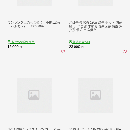
ワンランク上のもつ鍋に！小腸1.2kg
さば缶詰 水煮 190g 24缶 セット 国産
（ホルモン） K002-004
鯖 サバ 缶詰 非常食 長期保存 備蓄 魚
介類 常温 常温保存
鹿児島県鹿児島市
茨城県大洗町
12,000
23,000
円
円
小分け3種ミックスナッツ 2kg（25g×
米 白米 パックご飯 200g×40個《特A