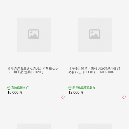
まちの洋食屋さんのおかず８種セッ
【海幸】簡単・便利 お魚惣菜 5種 詰
ト 加工品 惣菜[C01203]
め合わせ（FO-01） K065-004
宮崎県川南町
鹿児島県鹿児島市
16,000
12,000
円
円