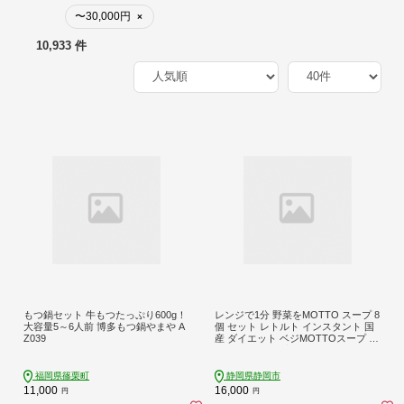
〜30,000円
×
10,933 件
もつ鍋セット 牛もつたっぷり600g！
レンジで1分 野菜をMOTTO スープ 8
大容量5～6人前 博多もつ鍋やまや A
個 セット レトルト インスタント 国
Z039
産 ダイエット ベジMOTTOスープ 具
だくさん 時短 手軽
福岡県篠栗町
静岡県静岡市
11,000
16,000
円
円