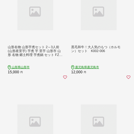
山形名物 山形芋煮セット 2～3人前
黒毛和牛！大人気のもつ（ホルモ
(山形産里芋) 芋煮 芋 里芋 山形市 山
ン）セット K002-006
形 名物 郷土料理 芋煮鍋 セット FZ18
-993
山形県山形市
鹿児島県鹿児島市
15,000
12,000
円
円