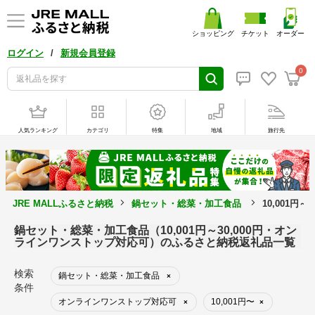
ショッピング
チケット
オーダー
/
ログイン
新規会員登録
0
人気ランキング
カテゴリ
特集
地域
旅行先
JRE MALLふるさと納税
鍋セット・総菜・加工食品
10,001
鍋セット・総菜・加工食品（10,001円～30,000円・オン
ラインワンストップ対応可）のふるさと納税返礼品一覧
検索
鍋セット・総菜・加工食品
×
条件
オンラインワンストップ対応可
10,001円〜
×
×