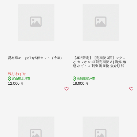
昆布締め お任せ5種セット（冷凍）
【JRE限定】【定期便 3回】マグロ
と カツオ の 堪能定期便 A | 海鮮 鮪
鰹 ネギトロ 刺身 海産物 魚介類 鮪 ま
ぐろたたき 魚 海鮮 冷凍 タカシン 定
残りわずか
期便 海鮮定期便 人気定期便 ランキ
ング お楽しみ 頒布会 ふるさと納税
富山県氷見市
高知県室戸市
定期便 美味しい 惣菜 お取り寄せ お
12,000
18,000
円
円
さしみ 天然本マグロ 藁焼きかつおの
たたき 本場 高知県 室戸市 2万円 200
00円 以下 頒布会