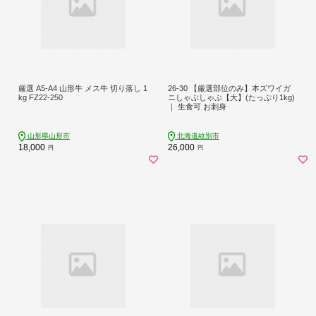
厳選 A5-A4 山形牛 メス牛 切り落し 1
26-30 【厳選部位のみ】本ズワイガ
kg FZ22-250
ニしゃぶしゃぶ【大】(たっぷり1kg)
｜ 生食可 お刺身
山形県山形市
北海道紋別市
18,000
26,000
円
円