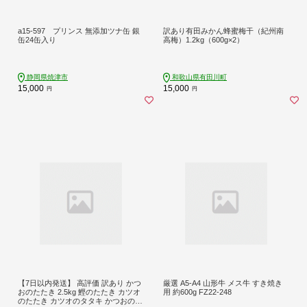
a15-597 プリンス 無添加ツナ缶 銀
訳あり有田みかん蜂蜜梅干（紀州南
缶24缶入り
高梅）1.2kg（600g×2）
静岡県焼津市
和歌山県有田川町
15,000
15,000
円
円
【7日以内発送】 高評価 訳あり かつ
厳選 A5-A4 山形牛 メス牛 すき焼き
おのたたき 2.5kg 鰹のたたき カツオ
用 約600g FZ22-248
のたたき カツオのタタキ かつおのた