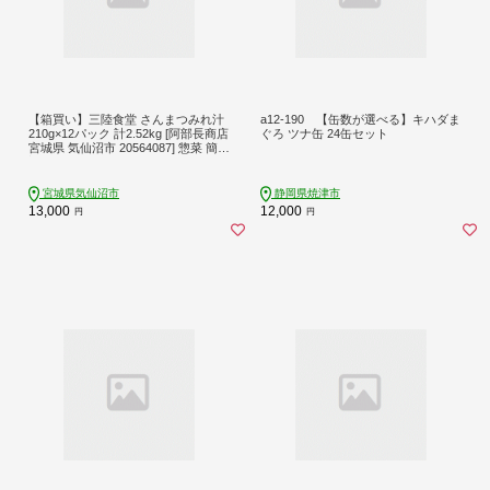
【箱買い】三陸食堂 さんまつみれ汁
a12-190 【缶数が選べる】キハダま
210g×12パック 計2.52kg [阿部長商店
ぐろ ツナ缶 24缶セット
宮城県 気仙沼市 20564087] 惣菜 簡単
調理 レトルト 魚 魚介類 レンジ 長期
保存 魚料理 和食 常温保存 常備食
宮城県気仙沼市
静岡県焼津市
13,000
12,000
円
円