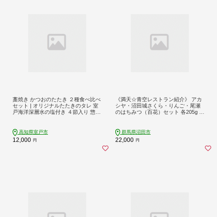
藁焼き かつおのたたき ２種食べ比べ
《満天☆青空レストラン紹介》 アカ
セット | オリジナルたたきのタレ 室
シヤ・沼田城さくら・りんご・尾瀬
戸海洋深層水の塩付き ４節入り 惣菜
のはちみつ（百花）セット 各205g 花
詰め合わせ 高知 真空 小分け 個包装
みつばち館 [蜂蜜 はちみつ ハチミツ
魚介類 海産物 かつお カツオ 鰹 鰹の
国産 詰合せ 詰合わせ 詰め合せ セッ
タタキ 刺身 家庭用 父の日 訳あり わ
ト]
高知県室戸市
群馬県沼田市
ら焼き 海鮮 冷凍 高知県
12,000
22,000
円
円