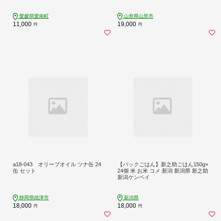
たき 鰹のタタキ 鰹のたたきカツオた
たき 鰹たたき ふるさと ふるさと納
税 訳あり 訳アリ わけあり ワケアリ
愛媛県愛南町
山形県山形市
かつお カツオ 鰹 かつおたたき 鰹タ
11,000
19,000
円
円
タキ カツオたたき かつおタタキ サ
イズ 不揃い 規格外 傷 小分け 真空 パ
ック 新鮮 鮮魚 天然 鰹 四国一 水揚げ
タタキ 肉 厚 冷凍 大容量 人気 ハマス
イ 愛南町 愛媛県 愛南町 愛媛県
a18-043 オリーブオイル ツナ缶 24
【パックごはん】新之助ごはん150g×
缶 セット
24個 米 お米 コメ 新潟 新潟県 新之助
新潟ケンベイ
静岡県焼津市
新潟県
18,000
18,000
円
円