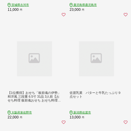
ゼント お中元 お歳暮 茨城県 古河市
_CO01
茨城県古河市
鹿児島県鹿児島市
11,000
23,000
円
円
【1位獲得】おせち「板前魂の伊勢」
佐渡乳業 バターと牛乳たっぷり９
和洋風 三段重 6.5寸 31品 3人前【お
点セット
せち料理 板前魂おせち おせち料理20
27 冷凍 先行予約 年内発送】 Y200
大阪府泉佐野市
新潟県佐渡市
22,000
13,000
円
円