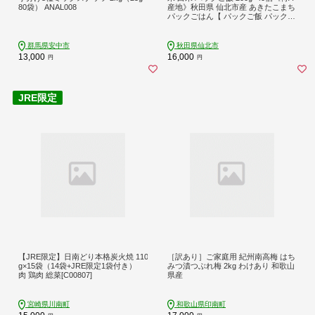
80袋） ANAL008
産地》秋田県 仙北市産 あきたこまち
パックごはん【 パックご飯 パックラ
イス ご飯 ご飯パック ごはんパック
パック レトルト 米】
群馬県安中市
秋田県仙北市
13,000
16,000
円
円
【JRE限定】日南どり本格炭火焼 110
［訳あり］ご家庭用 紀州南高梅 はち
g×15袋（14袋+JRE限定1袋付き）
みつ漬つぶれ梅 2kg わけあり 和歌山
肉 鶏肉 総菜[C00807]
県産
宮崎県川南町
和歌山県印南町