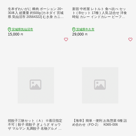
生本ずわいがに 棒肉 ポーション 20~
新宿 中村屋 レトルト 食べ比べ セッ
30本入 総重量 約500g [カネダイ 宮城
ト ( Bセット 17種 ) 人気 詰合せ 洋食
県 気仙沼市 20564322] むき身 カニ
時短 カレー インドカレー ビーフカ
かに 生 ずわいがに ズワイガニ ずわ
レー 欧風カレー 数量限定 贈答品 保
い蟹 ズワイ蟹 蟹 カニ カニ脚 蟹脚 カ
存用 ストック用 非常用 老舗 電子レ
ニ棒肉 カニ 蟹
ンジ 調理可 レンチン レンジ
宮城県気仙沼市
茨城県牛久市
15,000
29,000
円
円
焼餃子三昧セット（Ａ） ※着日指定
【海幸】簡単・便利 お魚惣菜 6種 詰
不可｜餃子 焼餃子 ぎょうざ ギョウ
め合わせ（FO-2） K065-006
ザ マルマン 丸満餃子 名物グルメ ソ
ウルフード ギフト 贈答 贈り物 プレ