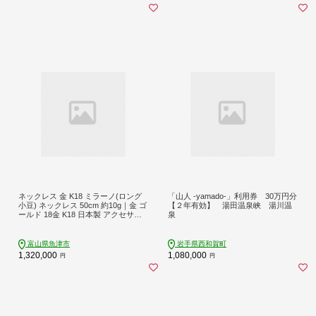
ネックレス 金 K18 ミラーノ(ロング
「山人 -yamado-」利用券 30万円分
小豆) ネックレス 50cm 約10g｜金 ゴ
【２年有効】 湯田温泉峡 湯川温
ールド 18金 K18 日本製 アクセサリ
泉
ー ジュエリー ネックレス レディー
ス メンズ ファッション ギフト プレ
ゼント 富山 富山県 魚津市 ※沖縄へ
富山県魚津市
岩手県西和賀町
の配送不可
1,320,000
1,080,000
円
円