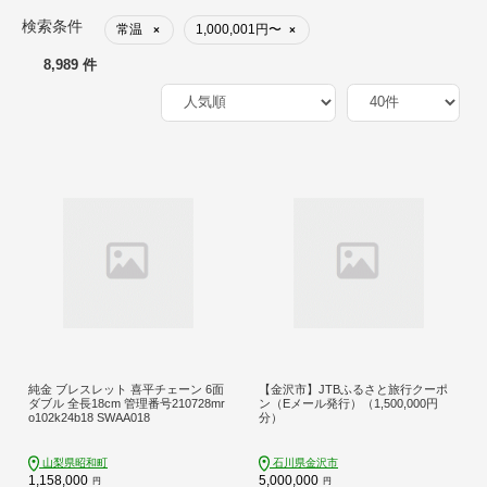
検索条件
常温
1,000,001円〜
×
×
8,989 件
純金 ブレスレット 喜平チェーン 6面
【金沢市】JTBふるさと旅行クーポ
ダブル 全長18cm 管理番号210728mr
ン（Eメール発行）（1,500,000円
o102k24b18 SWAA018
分）
山梨県昭和町
石川県金沢市
1,158,000
5,000,000
円
円