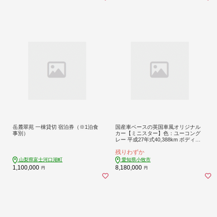
岳麓翠苑 一棟貸切 宿泊券（※1泊食
国産車ベースの英国車風オリジナル
事別）
カー【ミニスター】色：ユーコング
レー 平成27年式40,388km ボディコ
ーティング：あり ホイール：ホワイ
残りわずか
ト カスタムカー レトロ風 自動車 か
わいい 車 ［162I21］
山梨県富士河口湖町
愛知県小牧市
1,100,000
8,180,000
円
円