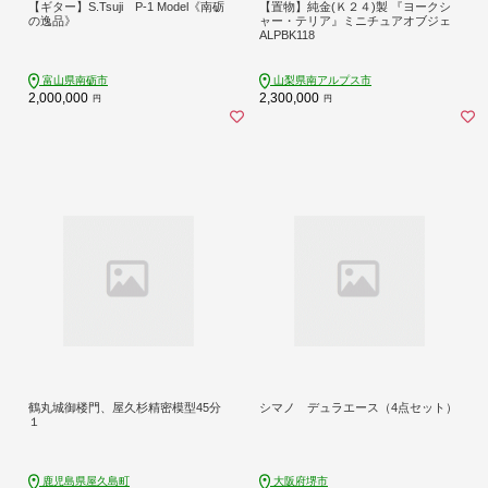
【ギター】S.Tsuji P-1 Model《南砺
【置物】純金(Ｋ２４)製 『ヨークシ
の逸品》
ャー・テリア』ミニチュアオブジェ
ALPBK118
富山県南砺市
山梨県南アルプス市
2,000,000
2,300,000
円
円
鶴丸城御楼門、屋久杉精密模型45分
シマノ デュラエース（4点セット）
１
鹿児島県屋久島町
大阪府堺市