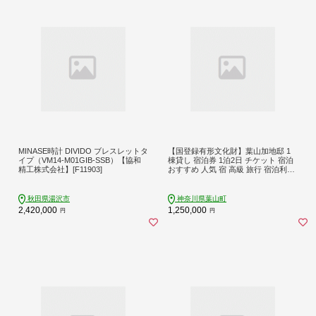
MINASE時計 DIVIDO ブレスレットタ
【国登録有形文化財】葉山加地邸 1
イプ（VM14-M01GIB-SSB）【協和
棟貸し 宿泊券 1泊2日 チケット 宿泊
精工株式会社】[F11903]
おすすめ 人気 宿 高級 旅行 宿泊利用
券 宿泊券 伝統 洋館 ドラマ 神奈川 関
東 葉山町【株式会社Antique Lover
s】 [ASCA001] 葉山 宿泊券 神奈川 旅
秋田県湯沢市
神奈川県葉山町
行 1泊2日 宿泊チケット 高額
2,420,000
1,250,000
円
円