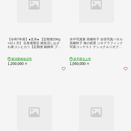
【令和7年産】●玄米● 【定期便20Kg
水中写真家 高橋怜子 全倍写真パネル
×12ヶ月】 生産者限定 南魚沼しおざ
高橋怜子 海の絶景 ジオグラフィック
わ産コシヒカリ【定期便 銘柄米 ブラ
写真コンテスト ナショナルジオグラ
ンド米 玄米 こしひかり コシヒカリ
フィック 総合グランプリ受賞 壁掛け
魚沼産 新潟米 産地直送 お米 米 こめ
フォト インテリア 高額返礼品 Reiko
コメ ご飯 御飯 ごはん】
Takahashi photography 海 写真作品
新潟県南魚沼市
岩手県北上市
水中 世界 海洋 ギフト 写真 パネル プ
1,200,000
1,050,000
円
円
レゼント 岩手県 北上市 （Y0038）美
術 芸術 アート