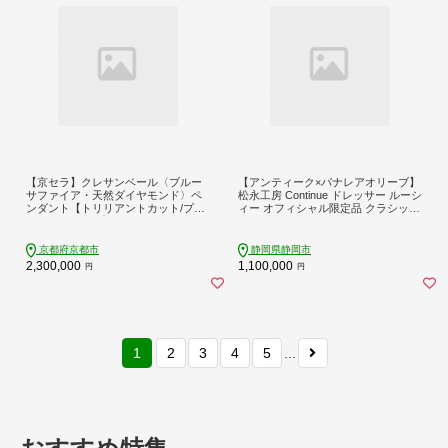
【京セラ】クレサンベール〈ブルー
【アンティーク×パナレアオリーブ】
サファイア・天然ダイヤモンド〉ペ
松永工房 Continue ドレッサー ルーシ
ンダント【トリリアントカット/プラ
ィー オフィシャル限定品 クラシック
チナ/9月誕生石】
エレガント インテリア アンティーク
調家具 木製 鏡台 ミラー ねこ脚 ヘア
メイク メイク コスメ アクセサリー
京都府京都市
静岡県静岡市
収納 カンティーニュ
2,300,000
1,100,000
円
円
1
2
3
4
5
...