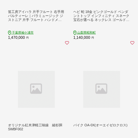
笛工房アイハラ 片手フルート 右手用
ヘビ 蛇 18金 ピンクゴールド ペンダ
パルティーレ｜パラミュージック ジ
ントトップ インフィニティ スネーク
ストニア 片手 フルート ハンドメイ
宝石が選べる ネックレス ゴールド K
ド 洋銀 おすすめ 楽器 職人 ケース 笛
18 18k ジュエリー 普段 使い 巳年 お
工房アイハラ アイハラフルート [057
守り 人気200227100dey SWAA280-p
7]
g
千葉県袖ケ浦市
山梨県昭和町
1,470,000
1,140,000
円
円
オリジナル紅木津軽三味線 綾杉胴
バイク OA-0X(オーエイゼロクロス)
SWBF002