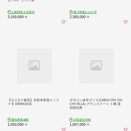
山梨県富士吉田市
香川県東かがわ市
3,100,000
2,300,000
円
円
【カリモク家具】木肘本革張りソフ
ザボコン余市ヴィラ(ZABOCON YOI
ァ B【WW4103】
CHI VILLA) グランスイート １棟 貸
切宿泊券
愛知県東浦町
北海道余市町
1,050,000
1,007,000
円
円