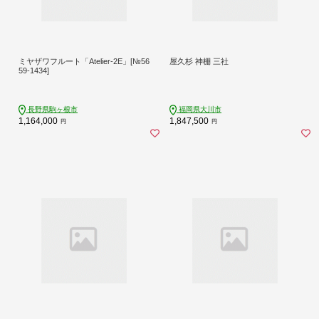
ミヤザワフルート「Atelier-2E」[№56
屋久杉 神棚 三社
59-1434]
長野県駒ヶ根市
福岡県大川市
1,164,000
1,847,500
円
円