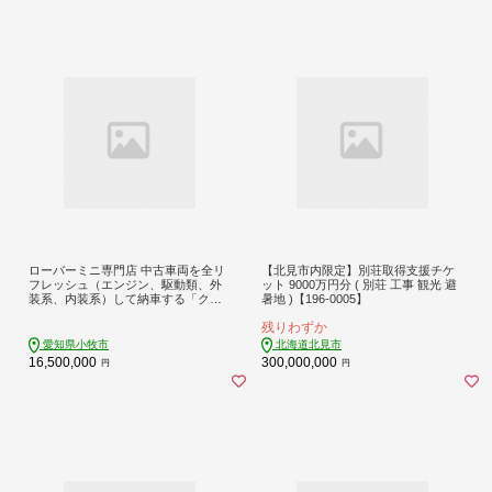
ローバーミニ専門店 中古車両を全リ
【北見市内限定】別荘取得支援チケ
フレッシュ（エンジン、駆動類、外
ット 9000万円分 ( 別荘 工事 観光 避
装系、内装系）して納車する「クラ
暑地 )【196-0005】
シックミニ スペシャルプラン」チケ
残りわずか
ット 車 自動車 オーバーホール 中
古車 英国車 旧車 全塗装 Rover Mini
愛知県小牧市
北海道北見市
オールドミニ クラシックミニ 車検付
16,500,000
300,000,000
円
円
き 保証付き［188K02］