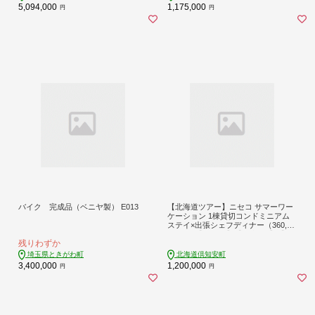
5,094,000
1,175,000
円
円
バイク 完成品（ベニヤ製） E013
【北海道ツアー】ニセコ サマーワー
ケーション 1棟貸切コンドミニアム
ステイ×出張シェフディナー（360,00
0円分）【2泊3日】【最大8名】【5月
残りわずか
10日-10月20日】旅行券 宿泊券 旅行
チケット 北海道旅行
埼玉県ときがわ町
北海道倶知安町
3,400,000
1,200,000
円
円