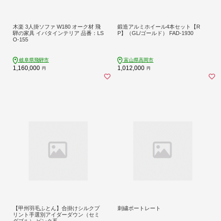
木楽 3人掛ソファ W180 オーク材 飛
鍛造アルミホイール4本セット【R
騨の家具 イバタインテリア 品番：LS
P】（GL/ゴールド） FAD-1930
O-155
岐阜県飛騨市
富山県高岡市
1,160,000
1,012,000
円
円
【甲州羽毛ふとん】合掛けシルクプ
刺繍ポートレート
リント手選別アイダーダウン（セミ
ダブル） ピンク系