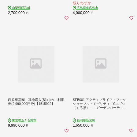
残りわずか
山梨県昭和町
広島県東広島市
2,700,000
4,000,000
円
円
西多摩霊園 墓地購入(契約)のご利用
SFE001.アクティブライフ・ファッ
券(2,990,000円分)【1515922】
ショナブル・モビリティ「CLo-Po
（くろぽ）」～ガーデンパーティに
も、お買い物にも as close as possibl
e～
東京都あきる野市
福岡県新宮町
9,990,000
1,650,000
円
円