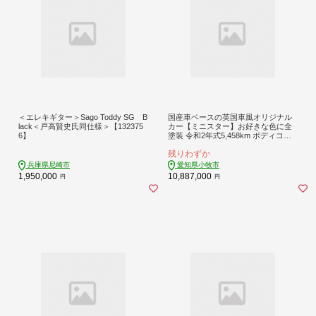
＜エレキギター＞Sago Toddy SG B
国産車ベースの英国車風オリジナル
lack＜戸高賢史氏同仕様＞【132375
カー【ミニスター】お好きな色に全
6】
塗装 令和2年式5,458km ボディコー
ティング：あり ホイール：通常（黒
残りわずか
色） カスタムカー レトロ風 自動車
かわいい 車 ［162I14］
兵庫県尼崎市
愛知県小牧市
1,950,000
10,887,000
円
円