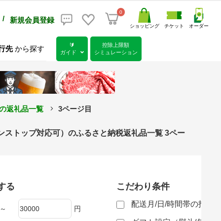
0
/
新規会員登録
ショッピング
チケット
オーダー
🔰
控除上限額
行先
から探す
ガイド
シミュレーション
可の返礼品一覧
3ページ目
ンワンストップ対応可）のふるさと納税返礼品一覧 3ペー
する
こだわり条件
配送月/日/時間帯の指定
～
円