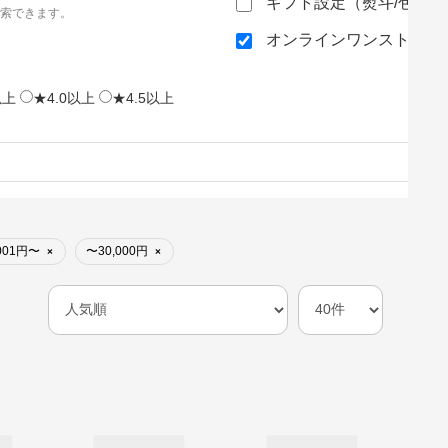
ギフト設定（熨斗/包装
索できます。
オンラインワンストップ
以上
★4.0以上
★4.5以上
,001円〜
〜30,000円
×
×