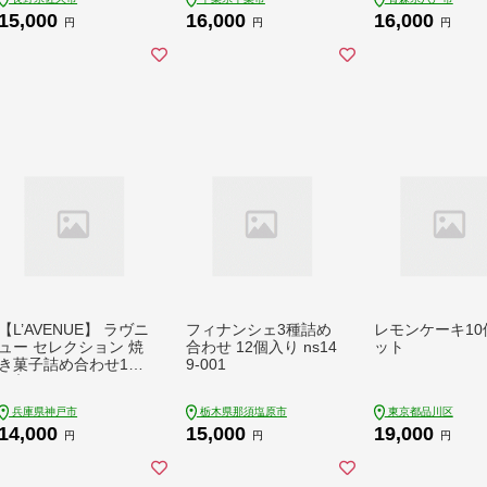
【おやつ ご褒美】 お
15,000
16,000
16,000
菓子 デザート
円
円
円
【L’AVENUE】 ラヴニ
フィナンシェ3種詰め
レモンケーキ10
ュー セレクション 焼
合わせ 12個入り ns14
ット
き菓子詰め合わせ10
9-001
個入り L’AVENUE S
ELECTION 10PIECES
兵庫県神戸市
栃木県那須塩原市
東京都品川区
14,000
15,000
19,000
円
円
円