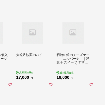
30個入
大粒丹波栗のパイ
明治の館のチーズケー
イーツ
キ「ニルバーナ」｜洋
菓子 スイーツ デザー
ト ケーキ 日瑠華 ギフ
ト 記念日 [0901]
兵庫県神戸市
栃木県日光市
17,000
16,000
円
円