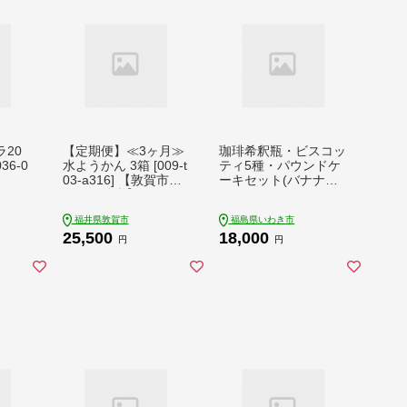
20
【定期便】≪3ヶ月≫
珈琲希釈瓶・ビスコッ
6-0
水ようかん 3箱 [009-t
ティ5種・パウンドケ
03-a316] 【敦賀市ふ
ーキセット(バナナケ
るさと納税】
ーキ) 1箱 | ヴィーガ
ンスイーツ ヴィーガ
福井県敦賀市
福島県いわき市
ン ビスコッティ 焼き
25,500
18,000
菓子 クッキー 乳製品
円
円
不使用 無添加 保存料
不使用 洋菓子 スイー
ツ 手土産 ギフト 贈答
用 福島県 いわき市 |
BI001