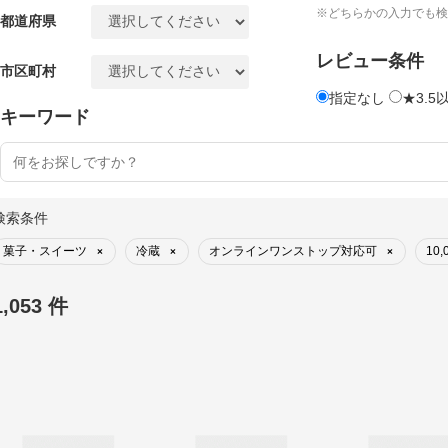
※どちらかの入力でも検
都道府県
レビュー条件
市区町村
指定なし
★3.5
キーワード
検索条件
菓子・スイーツ
冷蔵
オンラインワンストップ対応可
10
×
×
×
1,053 件