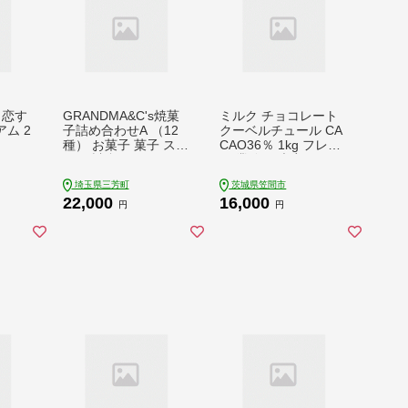
 恋す
GRANDMA&C's焼菓
ミルク チョコレート
ム 2
子詰め合わせA （12
クーベルチュール CA
種） お菓子 菓子 スイ
CAO36％ 1kg フレー
ーツ 詰合せ セット F
ク 業務用 大容量 カカ
AA-242
オ お菓子 チョコ スイ
埼玉県三芳町
茨城県笠間市
ート おやつ お菓子作
22,000
16,000
り ケーキ作り 材料 プ
円
円
ロ仕様 ミクルチョコ
ミルクチョコレート
スイーツ ケーキ 手作
り 製菓材料