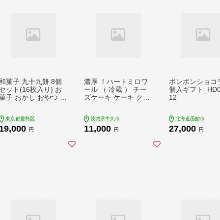
和菓子 九十九餅 8個
濃厚 ！ハートミロワ
ボンボンショコラ
セット(16枚入り) お
ール （ 冷蔵 ） チー
個入ギフト_HD03
菓子 おかし おやつ ス
ズケーキ ケーキ クリ
12
イーツ お茶菓子 もち
ームチーズ 濃厚 甘い
きな粉 お取り寄せ お
おいしい 美味しい ス
東京都豊島区
茨城県牛久市
北海道函館市
土産 冷蔵 東京 目白
イーツ おうちカフェ
19,000
11,000
27,000
志むら
お菓子 おやつ お取り
円
円
円
寄せ お土産 贈り物 お
祝い 誕生日 プレゼン
ト ギフト パーティー
国産 茨城 冷凍 冷蔵
母の日