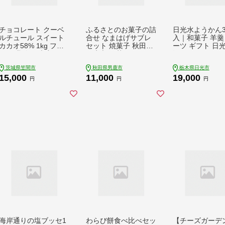
チョコレート クーベ
ふるさとのお菓子の詰
日光水ようかん3
ルチュール スイート
合せ なまはげサブレ
入｜和菓子 羊羹
カカオ58% 1kg フレ
セット 焼菓子 秋田県
ーツ ギフト 日光
ーク 業務用 大容量 カ
男鹿市 お菓子のボン
沢屋 [0988]
カオ お菓子 チョコ ス
ヌ [焼き菓子 焼菓子
茨城県笠間市
秋田県男鹿市
栃木県日光市
イート おやつ お菓子
個包装 手土産 おもた
15,000
11,000
19,000
作り ケーキ作り 材料
せ スイーツ スウィー
円
円
円
プロ仕様 スイーツ ケ
ツ お菓子 詰め合わせ
ーキ 手作り 製菓材料
ふるさと]
送料無料
海岸通りの塩ブッセ1
わらび餅食べ比べセッ
【チーズガーデ