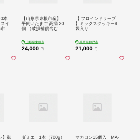
0本
【山形県東根市産】
【 フロインドリーブ
 スイ
平飼いたまご 高擶 20
】ミックスクッキー8
市 湯
個 （破損補償含む）
袋入り
と 平飼いたまごのソ
フトバウムクーヘン
山形県東根市
兵庫県神戸市
萌芽（ほうが）1ホー
24,000
21,000
ル 半澤鶏卵提供 山形
円
円
東根 hi071-002
ン】御
ダミエ 1本（700g）
マカロン15個入 MA-