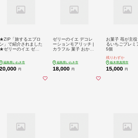
★ZIP「旅するエプロ
ゼリーのイエ デコレ
お菓子 苺が主役
ン」で紹介されました
ーションモアリッチ |
るいちごプレミア
★ゼリーのイエ ゼリ
カラフル 菓子 おかし
5個
ーの詰め合わせ12個
スイーツ デザート 食
残りわずか
セット（6個2箱セッ
品 人気 おすすめ | ZR
福島県いわき市
福島県いわき市
栃木県真岡市
ト） | カラフル 菓子
002
20,000
18,000
15,000
おかし スイーツ デザ
円
円
円
ート 食品 人気 おすす
め | ZR001-12s