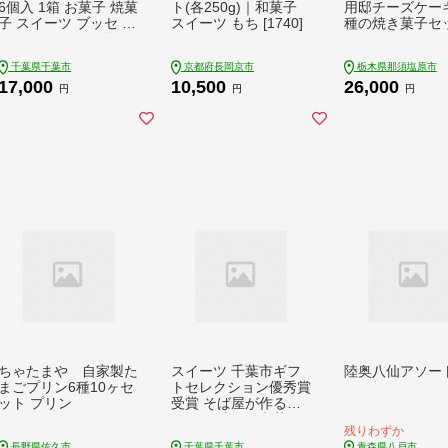
6個入 1箱 お菓子 焼菓
ト(各250g)｜和菓子
用邸チーズケー
子 スイーツ ブッセ 塩
スイーツ もち [1740]
種の焼き菓子セッ
バター おやつ お取り
s002-017-C
寄せ お土産 手土産 お
千葉県千葉市
京都府長岡京市
栃木県那須塩原市
土産部門優秀賞受賞
17,000
10,500
26,000
稲毛海岸 千葉市 千葉
円
円
円
県
ちゃたまや 自家製た
スイーツ 千葉市ギフ
陸奥八仙アソー
まごプリン6種10ヶセ
トセレクション優秀賞
ット プリン
受賞 そば屋が作るサ
ステナブルな 和菓子
残りわずか
蕎麦甘 （そばかん）
長野県佐久市
千葉県千葉市
青森県八戸市