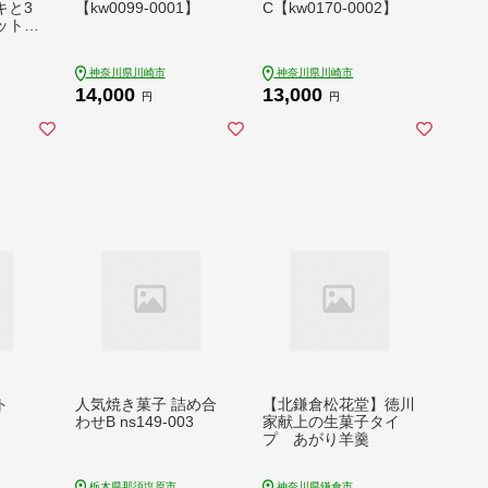
キと3
【kw0099-0001】
C【kw0170-0002】
ト n
神奈川県川崎市
神奈川県川崎市
14,000
13,000
円
円
ト
人気焼き菓子 詰め合
【北鎌倉松花堂】徳川
わせB ns149-003
家献上の生菓子タイ
プ あがり羊羹
栃木県那須塩原市
神奈川県鎌倉市