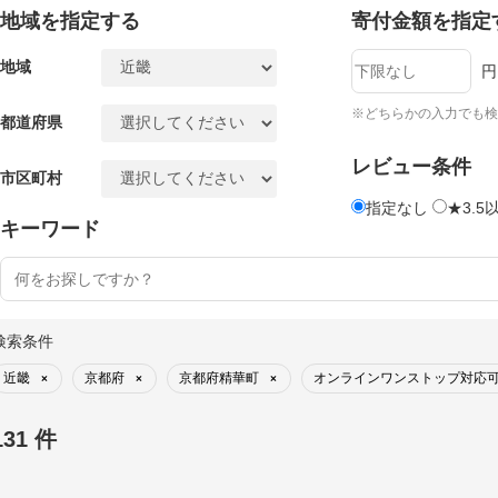
地域を指定する
寄付金額を指定
地域
円
※どちらかの入力でも検
都道府県
レビュー条件
市区町村
指定なし
★3.5
キーワード
検索条件
近畿
京都府
京都府精華町
オンラインワンストップ対応
×
×
×
131 件