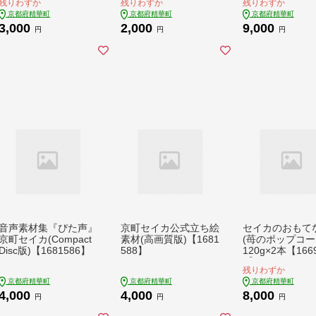
残りわずか
残りわずか
残りわずか
京都府精華町
京都府精華町
京都府精華町
3,000
2,000
9,000
円
円
円
音声素材集『ぴた声』
京町セイカ公式立ち絵
セイカのおもて
京町セイカ(Compact
素材(高画質版)【1681
(苺のポップコ
Disc版)【1681586】
588】
120g×2本【166
5】
残りわずか
京都府精華町
京都府精華町
京都府精華町
4,000
4,000
8,000
円
円
円