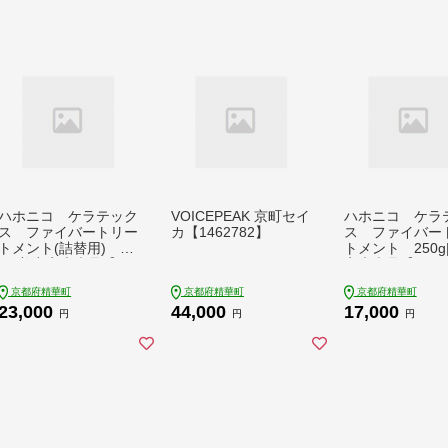
ハホニコ ケラテック
VOICEPEAK 京町セイ
ハホニコ ケラ
ス ファイバートリー
カ【1462782】
ス ファイバー
トメント(詰替用) 40
トメント 250g
0g|美容室専売品【12
室専売品【1208
08603】
京都府精華町
京都府精華町
京都府精華町
23,000
44,000
17,000
円
円
円