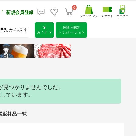
0
/
新規会員登録
ショッピング
チケット
オーダー
🔰
控除上限額
行先
から探す
ガイド
シミュレーション
が見つかりませんでした。
示しています。
税返礼品一覧