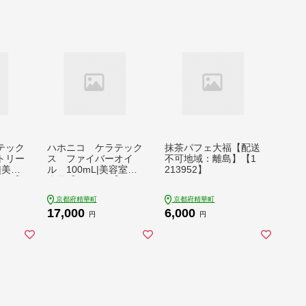
テック
ハホニコ ケラテック
抹茶パフェ大福【配送
トリー
ス ファイバーオイ
不可地域：離島】【1
|美容
ル 100mL|美容室専
213952】
600】
売品【1208604】
京都府精華町
京都府精華町
17,000
6,000
円
円