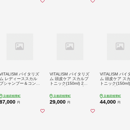
VITALISM バイタリズ
VITALISM バイタリズ
VITALISM バ
ム レディーススカル
ム 頭皮ケア スカルプ
ム 頭皮ケア ス
プシャンプー＆コンデ
トニック(150ml) 2本
トニック(150ml)
ィショナー 3セット
セット【1596533】
セット【15965
【1596524】
京都府精華町
京都府精華町
京都府精華町
87,000
29,000
44,000
円
円
円