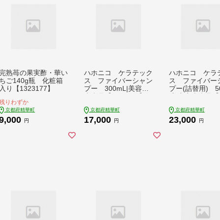
完熟苺の果実酢・華い
ハホニコ ケラテック
ハホニコ ケラ
ちご140g瓶 化粧箱
ス ファイバーシャン
ス ファイバー
入り【1323177】
プー 300mL|美容室
プー(詰替用) 5
専売品【1208596】
|美容室専売品【1
残りわずか
598】
京都府精華町
京都府精華町
京都府精華町
9,000
17,000
23,000
円
円
円