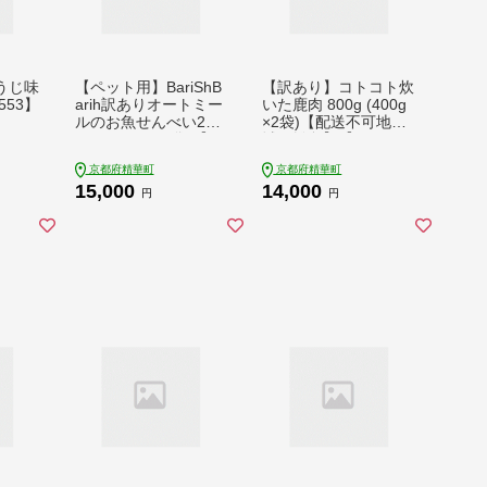
うじ味
【ペット用】BariShB
【訳あり】コトコト炊
553】
arih訳ありオートミー
いた鹿肉 800g (400g
ルのお魚せんべい2種
×2袋)【配送不可地
200g (100g×2袋)【15
域：離島】【154534
45343】
8】
京都府精華町
京都府精華町
15,000
14,000
円
円