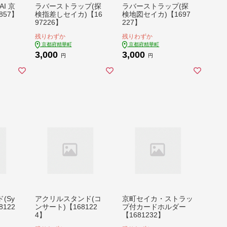
 AI 京
ラバーストラップ(探
ラバーストラップ(探
857】
検指差しセイカ)【16
検地図セイカ)【1697
97226】
227】
残りわずか
残りわずか
京都府精華町
京都府精華町
3,000
3,000
円
円
(Sy
アクリルスタンド(コ
京町セイカ・ストラッ
8122
ンサート)【168122
プ付カードホルダー
4】
【1681232】