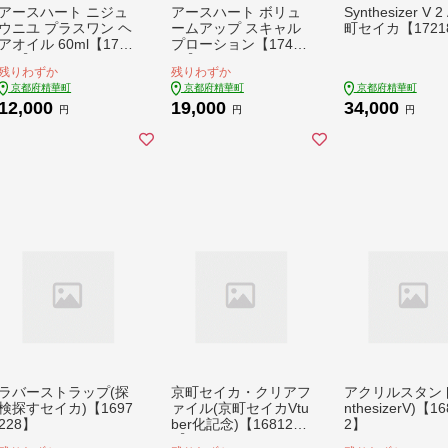
アースハート ニジュ
アースハート ボリュ
Synthesizer V 2
ウニユ プラスワン ヘ
ームアップ スキャル
町セイカ【1721
アオイル 60ml【1748
プローション【17488
873】
76】
残りわずか
残りわずか
京都府精華町
京都府精華町
京都府精華町
12,000
19,000
34,000
円
円
円
ラバーストラップ(探
京町セイカ・クリアフ
アクリルスタンド
検探すセイカ)【1697
ァイル(京町セイカVtu
nthesizerV)【16
228】
ber化記念)【168121
2】
9】