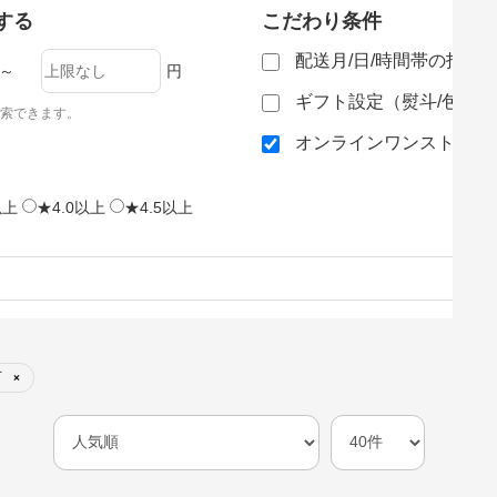
する
こだわり条件
配送月/日/時間帯の指定
～
円
ギフト設定（熨斗/包装
索できます。
オンラインワンストップ
以上
★4.0以上
★4.5以上
可
×