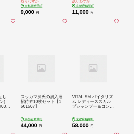
残りわずか
残りわずか
京都府精華町
京都府精華町
9,000
11,000
円
円
なし
スッカマ源氏の湯入浴
VITALISM バイタリズ
ーン)
招待券10枚セット【1
ム レディーススカル
903
601507】
プシャンプー＆コンデ
ィショナー 2セット
【1596522】
京都府精華町
京都府精華町
44,000
58,000
円
円