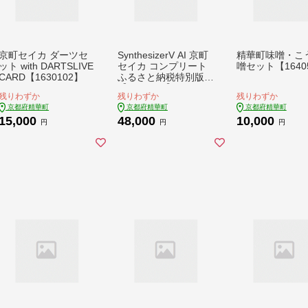
京町セイカ ダーツセ
SynthesizerV AI 京町
精華町味噌・こ
ット with DARTSLIVE
セイカ コンプリート
噌セット【1640
CARD【1630102】
ふるさと納税特別版
【1282672】
残りわずか
残りわずか
残りわずか
京都府精華町
京都府精華町
京都府精華町
15,000
48,000
10,000
円
円
円