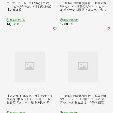
クラフトビール CHROA(クロア)
【 2026年 お歳暮 熨斗付 】 群馬麦酒
ビール6本セット 非熱処理(生)
6本 セット ＜季節の ビール ＞ ビー
【1445158】
ル 地ビール お酒 酒 アルコール 瓶 飲
み比べ 330ml 嬬恋高原ブルワリー お
歳暮 熨斗対応 [AA011tu]
群馬県太田市
群馬県嬬恋村
14,000
17,000
円
円
【 2026年 お歳暮 熨斗付 】 特選！群
【 2026年 お歳暮 熨斗付 】 群馬麦酒
馬麦酒 3本 セット ビール 地ビール
3本 セット ビール 地ビール お酒 酒
お酒 酒 アルコール 瓶 飲み比べ 330
アルコール 瓶 飲み比べ 330ml 嬬恋高
ml 嬬恋高原ブルワリー お歳暮 熨斗
原ブルワリー お歳暮 熨斗対応 [AA01
対応 [AA012tu]
3tu]
群馬県嬬恋村
群馬県嬬恋村