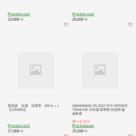
群馬県片品村
群馬県片品村
10,000
20,000
円
円
群馬泉 生酒 淡雪草 6本セット
SAKAEMASU 55 2022 5TH VINTAGE
【1254931】
750ml×1本 日本酒 群馬県 邑楽郡 板
倉町産
残りわずか
群馬県太田市
群馬県板倉町
17,000
15,500
円
円