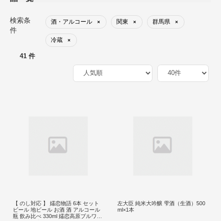
検索条
酒・アルコール
関東
群馬県
×
×
×
件
冷蔵
×
41 件
【 のし対応 】 嬬恋物語 6本 セット
左大臣 純米大吟醸 雫酒（生酒）500
ビール 地ビール お酒 酒 アルコール
ml×1本
瓶 飲み比べ 330ml 嬬恋高原ブルワリ