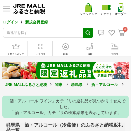
ショッピング
チケット
オーダー
/
ログイン
新規会員登録
0
人気ランキング
カテゴリ
特集
地域
旅行先
JRE MALLふるさと納税
関東
群馬県
酒・アルコール
冷
「酒・アルコール ワイン」カテゴリの返礼品が見つかりませんで
した。
「 酒・アルコール」カテゴリの検索結果を表示しています。
群馬県 酒・アルコール（冷蔵便）のふるさと納税返礼
品一覧