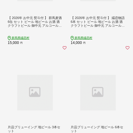
【 2026年 お中元 熨斗付 】 群馬麦酒
【 2026年 お中元 熨斗付 】 嬬恋物語
6缶 セット ビール 地ビール お酒 酒
6本 セット ビール 地ビール お酒 酒
クラフトビール 御中元 アルコール 6
クラフトビール 御中元 アルコール
缶 飲み比べ 350ml 缶ビール 嬬恋高原
瓶 飲み比べ 330ml 嬬恋高原ブルワリ
ブルワリー 熨斗対応 IPA セット ギフ
ー 熨斗対応 [AA020tu]
ト [AA019tu]
群馬県嬬恋村
群馬県嬬恋村
15,000
14,000
円
円
片品ブリューイング 地ビール 3本セ
片品ブリューイング 地ビール 6本セ
ット
ット