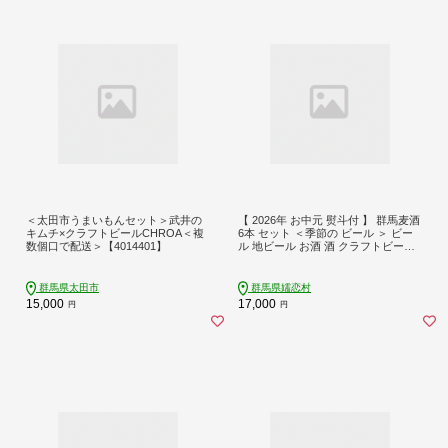
＜太田市うまいもんセット＞武井の
【 2026年 お中元 熨斗付 】 群馬麦酒
キムチ×クラフトビールCHROA＜複
6本 セット ＜季節の ビール ＞ ビー
数個口で配送＞【4014401】
ル 地ビール お酒 酒 クラフトビール
御中元 アルコール 瓶 飲み比べ 330ml
嬬恋高原ブルワリー 熨斗対応 [AA016
tu]
群馬県太田市
群馬県嬬恋村
15,000
17,000
円
円