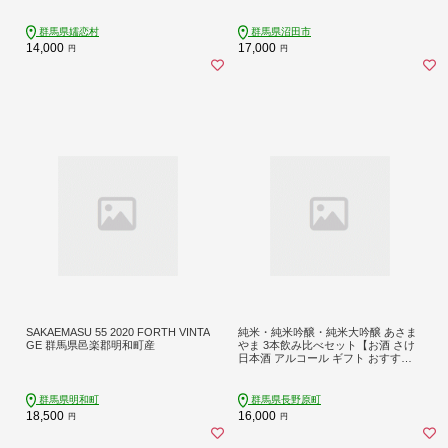
ー 熨斗対応 [AA010tu]
群馬県嬬恋村
群馬県沼田市
14,000
17,000
円
円
SAKAEMASU 55 2020 FORTH VINTA
純米・純米吟醸・純米大吟醸 あさま
GE 群馬県邑楽郡明和町産
やま 3本飲み比べセット【お酒 さけ
日本酒 アルコール ギフト おすすめ
浅間酒造 群馬県 長野原町 北軽井
沢】
群馬県明和町
群馬県長野原町
18,500
16,000
円
円