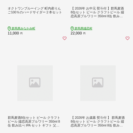
オクトワンブルーイング 町内産りん
【 2026年 お中元 熨斗付 】群馬麦酒
ご100％のハードサイダー２本セット
8缶セット ビール クラフトビール 嬬
恋高原ブルワリー 350ml 8缶 飲み比
べ IPA セット ギフト 父の日 [AA023t
u]
群馬県みなかみ町
群馬県嬬恋村
11,000
22,000
円
円
群馬麦酒8缶セット ビール クラフト
【 2026年 お歳暮 熨斗付 】 群馬麦酒
ビール 嬬恋高原ブルワリー 350ml 8
8缶セット ビール クラフトビール 嬬
缶 飲み比べ IPA セット ギフト 父の
恋高原ブルワリー 350ml 8缶 飲み比
日 キャンプ [AA022tu]
べ IPA セット ギフト 父の日 [AA024t
u]