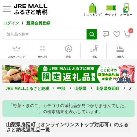
ショッピング
チケット
オーダー
/
ログイン
新規会員登録
0
人気ランキング
カテゴリ
特集
地域
旅行先
JRE MALLふるさと納税
中部
山梨県
山梨県身延町
オン
「野菜・きのこ」カテゴリの返礼品が見つかりませんでした。
「」の検索結果を表示しています。
山梨県身延町（オンラインワンストップ対応可）のふる
さと納税返礼品一覧