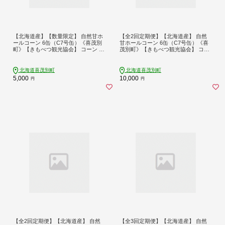
【北海道産】【数量限定】 自然甘ホ
【全2回定期便】【北海道産】 自然
ールコーン 6缶（C7号缶）《喜茂別
甘ホールコーン 6缶（C7号缶）《喜
町》【きもべつ観光協会】 コーン コ
茂別町》【きもべつ観光協会】 コー
ーン缶 とうもろこし トウモロコシ
ン コーン缶 とうもろこし トウモロ
北海道 常温 常温配送 [AJAG020] 500
コシ 北海道 常温 常温配送 [AJAG03
0 5000円
1] 10000 10000円 1万円
北海道喜茂別町
北海道喜茂別町
5,000
10,000
円
円
【全2回定期便】【北海道産】 自然
【全3回定期便】【北海道産】 自然