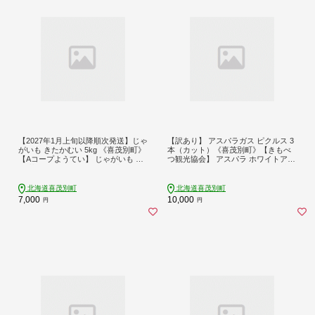
【2027年1月上旬以降順次発送】じゃ
【訳あり】 アスパラガス ピクルス 3
がいも きたかむい 5kg 《喜茂別町》
本（カット）《喜茂別町》【きもべ
【Aコープようてい】 じゃがいも い
つ観光協会】 アスパラ ホワイトアス
も 芋 ジャガイモ イモ 野菜 北海道 ポ
パラ ホワイトアスパラガス 副菜 常
テト 国産 産地直送 旬 お取り寄せ 常
備菜 ギフト 贈答 訳あり 北海道 [AJA
温 [AJAK029]
G046]
北海道喜茂別町
北海道喜茂別町
7,000
10,000
円
円