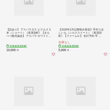
【訳あり】 アスパラガス ピクルス 3
【2026年2月以降順次発送】手作りほ
本（ショート）《喜茂別町》【きも
しいも（シルクスイート）《喜茂別
べつ観光協会】 アスパラ ホワイトア
町》【ファームU.】 先行予約 芋 い
スパラ ホワイトアスパラガス 副菜
も 干し芋 干しいも サツマイモ さつ
在庫なし
常備菜 ギフト 贈答 訳あり 北海道 [A
まいも シルクスイート [AJAV001]
JAG048]
北海道喜茂別町
北海道喜茂別町
10,000
5,000
円
円