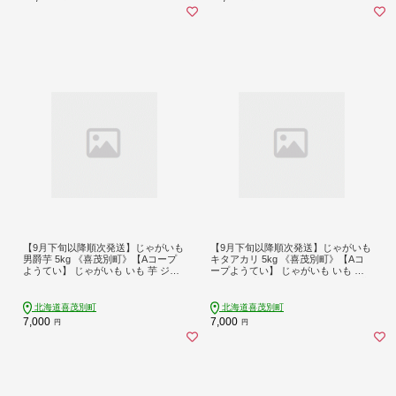
【9月下旬以降順次発送】じゃがいも
【9月下旬以降順次発送】じゃがいも
男爵芋 5kg 《喜茂別町》【Aコープ
キタアカリ 5kg 《喜茂別町》【Aコ
ようてい】 じゃがいも いも 芋 ジャ
ープようてい】 じゃがいも いも き
ガイモ イモ 野菜 男爵 北海道 ポテト
たあかり 芋 ジャガイモ イモ 野菜 北
国産 産地直送 旬 お取り寄せ 常温 [A
海道 ポテト 国産 産地直送 旬 お取り
JAK027]
寄せ 常温 [AJAK028]
北海道喜茂別町
北海道喜茂別町
7,000
7,000
円
円