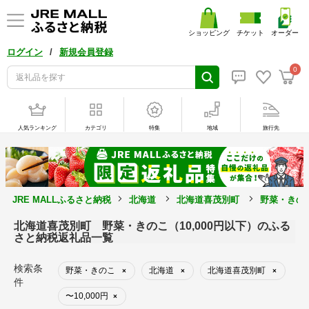
ショッピング
チケット
オーダー
/
ログイン
新規会員登録
0
人気ランキング
カテゴリ
特集
地域
旅行先
JRE MALLふるさと納税
北海道
北海道喜茂別町
野菜・きの
北海道喜茂別町 野菜・きのこ（10,000円以下）のふる
さと納税返礼品一覧
検索条
野菜・きのこ
北海道
北海道喜茂別町
×
×
×
件
〜10,000円
×