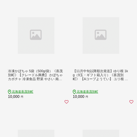
冷凍かぼちゃ 5袋（500g/袋）《喜茂
【11月中旬以降順次発送】ゆり根 1k
別町》【クレードル興農】 かぼちゃ
g（9玉・ギフト箱入り）《喜茂別
カボチャ 冷凍食品 野菜 やさい 南瓜
町》 【Aコープようてい】 ユリ根 ユ
冷凍野菜 カット野菜 時短 時短調理
リネ 北海道 季節の野菜 冬野菜 ギフ
簡単 国産 [AJAW001]
ト プレゼント 産地直送 [AJAK018]
北海道喜茂別町
北海道喜茂別町
10,000
10,000
円
円