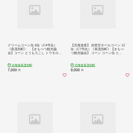
クリームコーン缶 6缶（C4号缶）
【北海道産】 自然甘ホールコーン 12
《喜茂別町》 【きもべつ観光協
缶（C7号缶）《喜茂別町》【きもべ
会】コーン とうもろこし トウモロコ
つ観光協会】 コーン コーン缶 とう
シ コーン缶 コーンクリーム缶 缶詰
もろこし トウモロコシ 北海道 常温
保存食 常温 常温配送 7000 7000円 7
常温配送 [AJAG019] 9000 9000円
千円 [AJAG043]
北海道喜茂別町
北海道喜茂別町
7,000
9,000
円
円