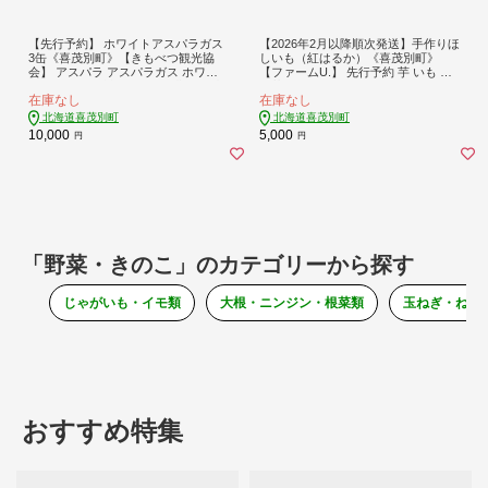
【先行予約】 ホワイトアスパラガス
【2026年2月以降順次発送】手作りほ
3缶《喜茂別町》【きもべつ観光協
しいも（紅はるか）《喜茂別町》
会】 アスパラ アスパラガス ホワイ
【ファームU.】 先行予約 芋 いも 干
トアスパラ 缶詰 缶 サラダ 北海道 常
し芋 干しいも サツマイモ さつまい
在庫なし
在庫なし
温 常温配送 [AJAG022] 10000 10000
も 紅はるか 先行予約 [AJAV002]
円 1万円 1万
北海道喜茂別町
北海道喜茂別町
10,000
5,000
円
円
「野菜・きのこ」のカテゴリーから探す
じゃがいも・イモ類
大根・ニンジン・根菜類
玉ねぎ・ねぎ
おすすめ特集