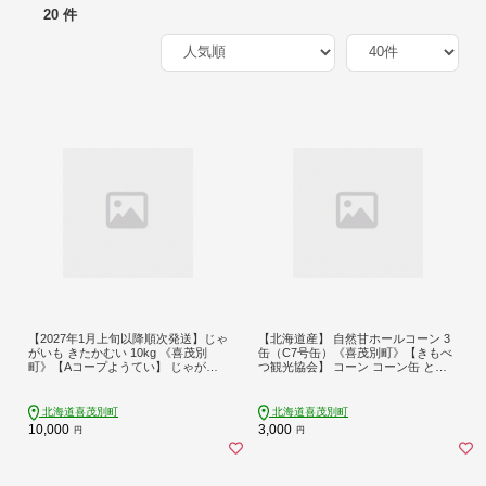
20 件
【2027年1月上旬以降順次発送】じゃ
【北海道産】 自然甘ホールコーン 3
がいも きたかむい 10kg 《喜茂別
缶（C7号缶）《喜茂別町》【きもべ
町》【Aコープようてい】 じゃがい
つ観光協会】 コーン コーン缶 とう
も いも 芋 ジャガイモ イモ 野菜 北海
もろこし トウモロコシ 北海道 常温
道 ポテト 国産 産地直送 旬 お取り寄
常温配送 [AJAG021] 3000 3000円 3
せ 常温 [AJAK012]
千円
北海道喜茂別町
北海道喜茂別町
10,000
3,000
円
円