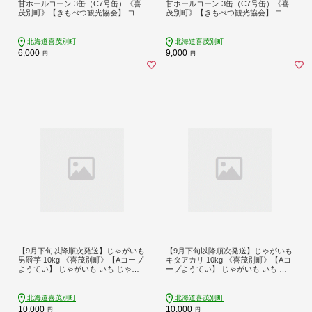
甘ホールコーン 3缶（C7号缶）《喜
甘ホールコーン 3缶（C7号缶）《喜
茂別町》【きもべつ観光協会】 コー
茂別町》【きもべつ観光協会】 コー
ン コーン缶 とうもろこし トウモロ
ン コーン缶 とうもろこし トウモロ
コシ 北海道 常温 常温配送 [AJAG03
コシ 北海道 常温 常温配送 [AJAG03
5] 6000 6000円 6千円
6] 9000 9000円 9千円
北海道喜茂別町
北海道喜茂別町
6,000
9,000
円
円
【9月下旬以降順次発送】じゃがいも
【9月下旬以降順次発送】じゃがいも
男爵芋 10kg 《喜茂別町》【Aコープ
キタアカリ 10kg 《喜茂別町》【Aコ
ようてい】 じゃがいも いも じゃが
ープようてい】 じゃがいも いも き
いも10kg ジャガイモ イモ 芋 野菜 男
たあかり 芋 ジャガイモ イモ 野菜 北
爵 北海道 ポテト 国産 産地直送 旬 お
海道 ポテト 国産 産地直送 旬 お取り
取り寄せ 常温 [AJAK008]
寄せ 常温 [AJAK010]
北海道喜茂別町
北海道喜茂別町
10,000
10,000
円
円