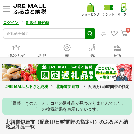
ショッピング
チケット
オーダー
/
ログイン
新規会員登録
0
人気ランキング
カテゴリ
特集
地域
旅行先
JRE MALLふるさと納税
北海道伊達市
配送月/日/時間帯の指定
「野菜・きのこ」カテゴリの返礼品が見つかりませんでした。
「」の検索結果を表示しています。
北海道伊達市（配送月/日/時間帯の指定可）のふるさと納
税返礼品一覧