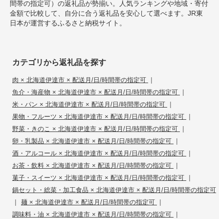
間帯の指定可）の返礼品が勢揃い。人気ランキングや地域・寄付
金額で比較して、自分に合う返礼品を安心して選べます。JR東
日本が運営するふるさと納税サイト。
カテゴリから返礼品を探す
|
肉 × 北海道伊達市 × 配送月/日/時間帯の指定可
|
魚介・海産物 × 北海道伊達市 × 配送月/日/時間帯の指定可
|
米・パン × 北海道伊達市 × 配送月/日/時間帯の指定可
|
果物・フルーツ × 北海道伊達市 × 配送月/日/時間帯の指定可
|
野菜・きのこ × 北海道伊達市 × 配送月/日/時間帯の指定可
|
卵・乳製品 × 北海道伊達市 × 配送月/日/時間帯の指定可
|
酒・アルコール × 北海道伊達市 × 配送月/日/時間帯の指定可
|
お茶・飲料 × 北海道伊達市 × 配送月/日/時間帯の指定可
|
菓子・スイーツ × 北海道伊達市 × 配送月/日/時間帯の指定可
鍋セット・総菜・加工食品 × 北海道伊達市 × 配送月/日/時間帯の指定可
|
|
麺 × 北海道伊達市 × 配送月/日/時間帯の指定可
|
調味料・油 × 北海道伊達市 × 配送月/日/時間帯の指定可