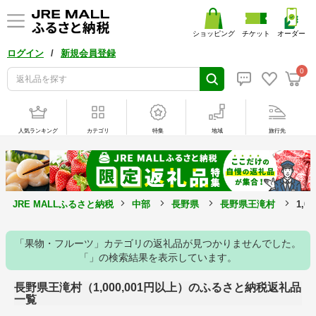
ショッピング
チケット
オーダー
/
ログイン
新規会員登録
0
人気ランキング
カテゴリ
特集
地域
旅行先
JRE MALLふるさと納税
中部
長野県
長野県王滝村
1,
「果物・フルーツ」カテゴリの返礼品が見つかりませんでした。
「」の検索結果を表示しています。
長野県王滝村（1,000,001円以上）のふるさと納税返礼品
一覧