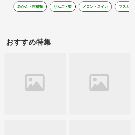
みかん・柑橘類
りんご・梨
メロン・スイカ
マスカッ
おすすめ特集