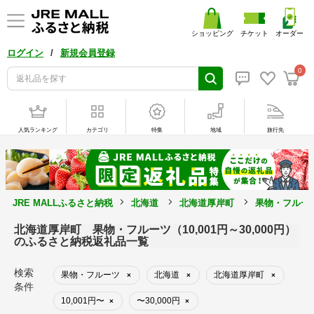
ショッピング
チケット
オーダー
/
ログイン
新規会員登録
0
人気ランキング
カテゴリ
特集
地域
旅行先
JRE MALLふるさと納税
北海道
北海道厚岸町
果物・フルー
北海道厚岸町 果物・フルーツ（10,001円～30,000円）
のふるさと納税返礼品一覧
検索
果物・フルーツ
北海道
北海道厚岸町
×
×
×
条件
10,001円〜
〜30,000円
×
×