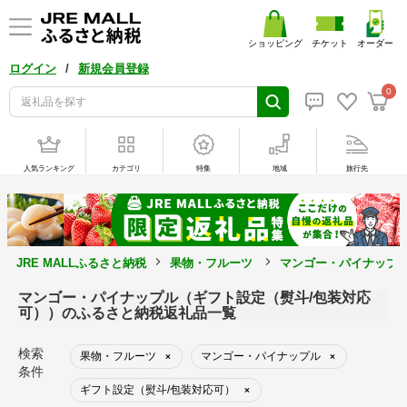
ショッピング
チケット
オーダー
/
ログイン
新規会員登録
0
人気ランキング
カテゴリ
特集
地域
旅行先
JRE MALLふるさと納税
果物・フルーツ
マンゴー・パイナップ
マンゴー・パイナップル（ギフト設定（熨斗/包装対応
可））のふるさと納税返礼品一覧
検索
果物・フルーツ
マンゴー・パイナップル
×
×
条件
ギフト設定（熨斗/包装対応可）
×