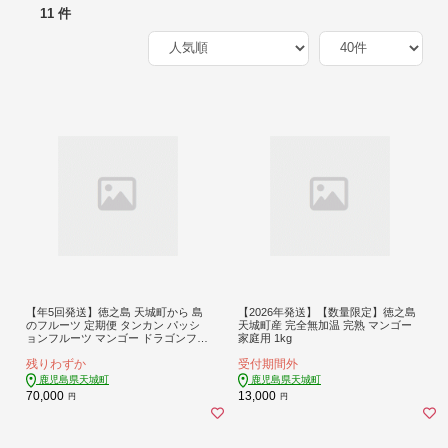
11 件
【年5回発送】徳之島 天城町から 島
【2026年発送】【数量限定】徳之島
のフルーツ 定期便 タンカン パッシ
天城町産 完全無加温 完熟 マンゴー
ョンフルーツ マンゴー ドラゴンフル
家庭用 1kg
ーツ メロン フルーツ
残りわずか
受付期間外
鹿児島県天城町
鹿児島県天城町
70,000
13,000
円
円