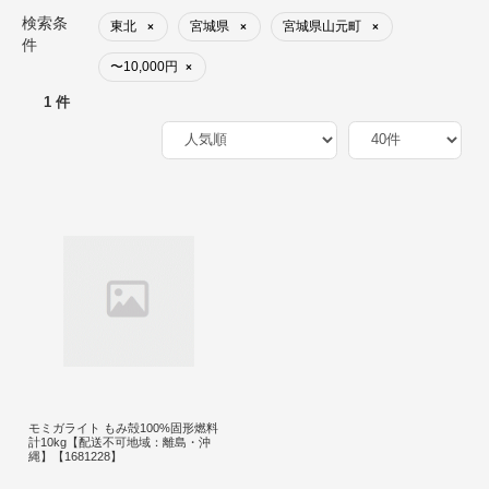
検索条
東北
宮城県
宮城県山元町
×
×
×
件
〜10,000円
×
1 件
モミガライト もみ殻100%固形燃料
計10kg【配送不可地域：離島・沖
縄】【1681228】