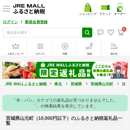
ショッピング
チケット
オーダー
/
ログイン
新規会員登録
0
人気ランキング
カテゴリ
特集
地域
旅行先
JRE MALLふるさと納税
東北
宮城県
宮城県山元町
10
「米・パン」カテゴリの返礼品が見つかりませんでした。
「」の検索結果を表示しています。
宮城県山元町（10,000円以下）のふるさと納税返礼品一
覧