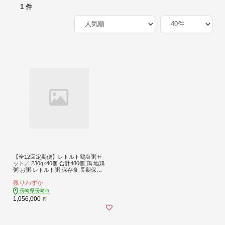
1 件
【全12回定期便】レトルト鶏塩粥セ
ット／ 230g×40個 合計480個 鶏 地鶏
粥 お粥 レトルト粥 保存食 長期保存
防災食 長崎県 長崎市
残りわずか
長崎県長崎市
1,056,000
円