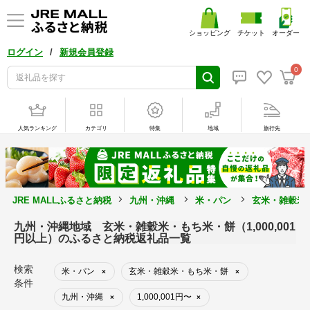
ショッピング
チケット
オーダー
/
ログイン
新規会員登録
0
人気ランキング
カテゴリ
特集
地域
旅行先
JRE MALLふるさと納税
九州・沖縄
米・パン
玄米・雑穀米
九州・沖縄地域 玄米・雑穀米・もち米・餅（1,000,001
円以上）のふるさと納税返礼品一覧
検索
米・パン
玄米・雑穀米・もち米・餅
×
×
条件
九州・沖縄
1,000,001円〜
×
×