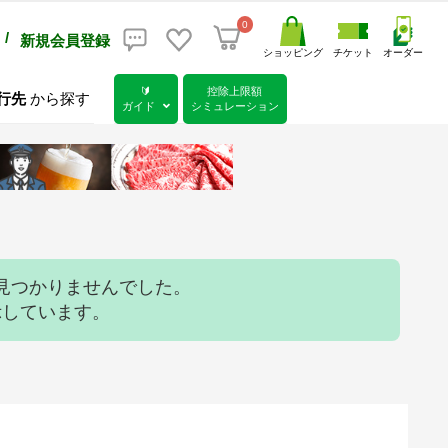
0
/
新規会員登録
ショッピング
チケット
オーダー
🔰
控除上限額
行先
から探す
ガイド
シミュレーション
見つかりませんでした。
示しています。