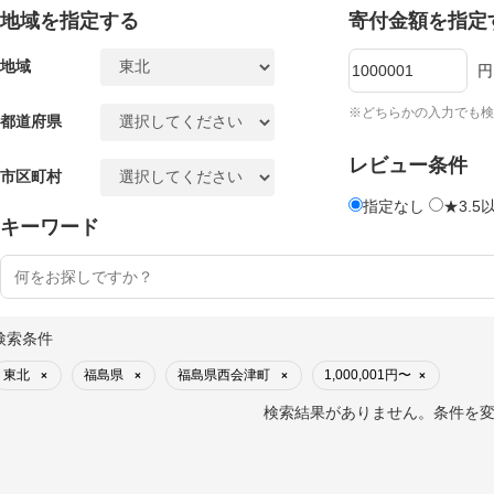
地域を指定する
寄付金額を指定
地域
円
※どちらかの入力でも検
都道府県
レビュー条件
市区町村
指定なし
★3.5
キーワード
検索条件
東北
福島県
福島県西会津町
1,000,001円〜
×
×
×
×
検索結果がありません。条件を