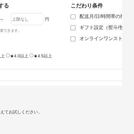
する
こだわり条件
配送月/日/時間帯の指定
～
円
ギフト設定（熨斗/包装
索できます。
オンラインワンストップ
以上
★4.0以上
★4.5以上
変えてお試しください。