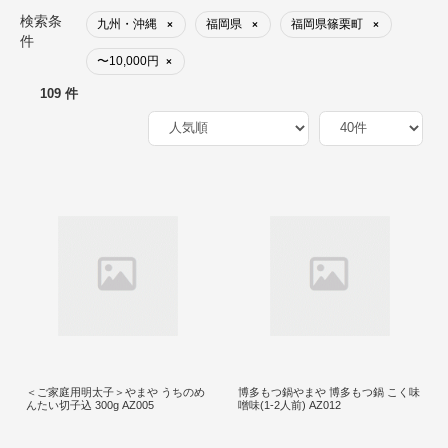
検索条
九州・沖縄
福岡県
福岡県篠栗町
×
×
×
件
〜10,000円
×
109 件
＜ご家庭用明太子＞やまや うちのめ
博多もつ鍋やまや 博多もつ鍋 こく味
んたい切子込 300g AZ005
噌味(1-2人前) AZ012