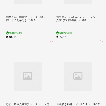
博多長浜「福重家」ラーメン10人
博多屋台「小金ちゃん」ラーメン16
前 辛子高菜付き CX002
人前（2人前×8袋） CX003
福岡県篠栗町
福岡県篠栗町
9,500
9,000
円
円
厚切り角煮入り博多ラーメン 5人前
お絵描き刺繍 ハンドタオル KZ02