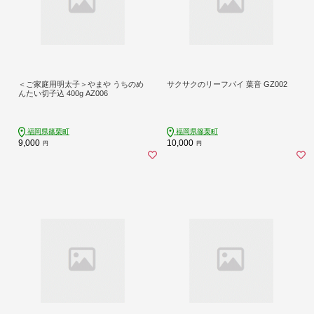
＜ご家庭用明太子＞やまや うちのめ
サクサクのリーフパイ 葉音 GZ002
んたい切子込 400g AZ006
福岡県篠栗町
福岡県篠栗町
9,000
10,000
円
円