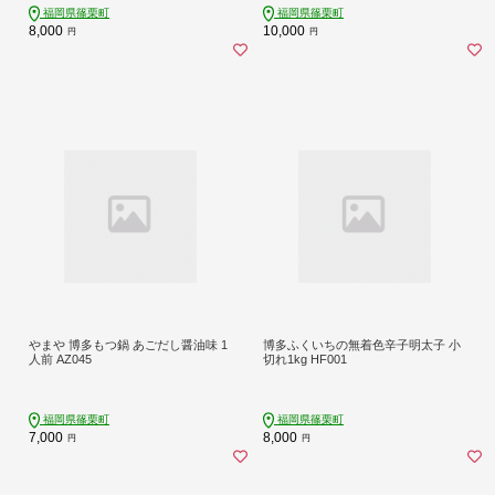
福岡県篠栗町
福岡県篠栗町
8,000
10,000
円
円
やまや 博多もつ鍋 あごだし醤油味 1
博多ふくいちの無着色辛子明太子 小
人前 AZ045
切れ1kg HF001
福岡県篠栗町
福岡県篠栗町
7,000
8,000
円
円