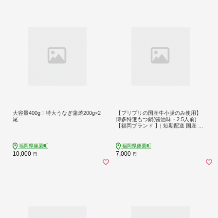
大容量400g！特大うなぎ蒲焼200g×2
【プリプリの国産牛小腸のみ使用】
尾
博多特選もつ鍋(醤油味・2.5人前)
【福岡ブランド 】| 短期配送 国産 ホ
ルモン 牛 小腸 お取り寄せ 醤油
福岡県篠栗町
福岡県篠栗町
10,000
7,000
円
円