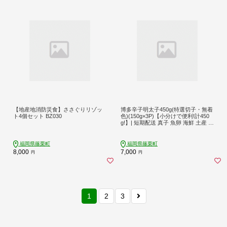
【地産地消防災食】ささぐりリゾッ
博多辛子明太子450g(特選切子・無着
ト4個セット BZ030
色)(150g×3P)【小分けで便利!計450
g!】| 短期配送 真子 魚卵 海鮮 土産 お
中元 お歳暮 贈答用 家庭用 小分け
福岡県篠栗町
福岡県篠栗町
8,000
7,000
円
円
1
2
3