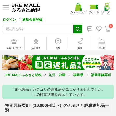
ショッピング
チケット
オーダー
/
ログイン
新規会員登録
0
人気ランキング
カテゴリ
特集
地域
旅行先
JRE MALLふるさと納税
九州・沖縄
福岡県
福岡県篠栗町
「電化製品」カテゴリの返礼品が見つかりませんでした。
「」の検索結果を表示しています。
福岡県篠栗町（10,000円以下）のふるさと納税返礼品一
覧