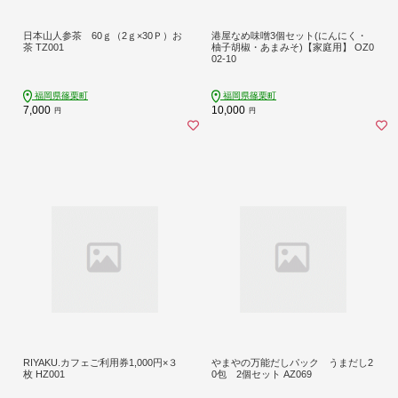
日本山人参茶 60ｇ（2ｇ×30Ｐ）お
港屋なめ味噌3個セット(にんにく・
茶 TZ001
柚子胡椒・あまみそ)【家庭用】 OZ0
02-10
福岡県篠栗町
福岡県篠栗町
7,000
10,000
円
円
RIYAKU.カフェご利用券1,000円×３
やまやの万能だしパック うまだし2
枚 HZ001
0包 2個セット AZ069