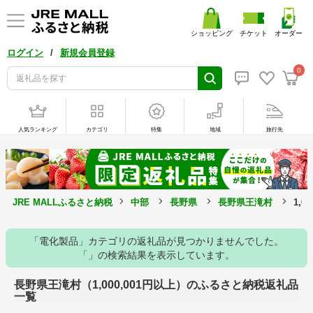
ショッピング
チケット
オーダー
/
ログイン
新規会員登録
0
人気ランキング
カテゴリ
特集
地域
旅行先
JRE MALLふるさと納税
中部
長野県
長野県王滝村
1,
「電化製品」カテゴリの返礼品が見つかりませんでした。
「」の検索結果を表示しています。
長野県王滝村（1,000,001円以上）のふるさと納税返礼品
一覧