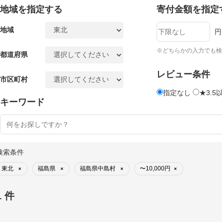
地域を指定する
寄付金額を指定
地域
円
※どちらかの入力でも検
都道府県
レビュー条件
市区町村
指定なし
★3.5
キーワード
検索条件
東北
福島県
福島県中島村
〜10,000円
×
×
×
×
1 件