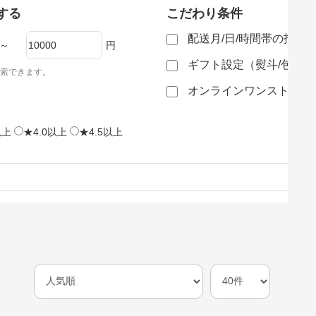
する
こだわり条件
配送月/日/時間帯の指定
～
円
ギフト設定（熨斗/包装
索できます。
オンラインワンストップ
以上
★4.0以上
★4.5以上