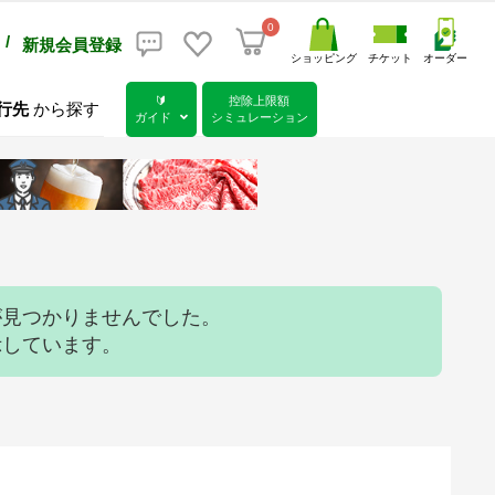
0
/
新規会員登録
ショッピング
チケット
オーダー
🔰
控除上限額
行先
から探す
ガイド
シミュレーション
が見つかりませんでした。
示しています。