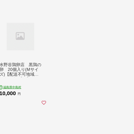
水野谷鶏卵店 黒鶏の
卵 20個入り(Mサイ
ズ)【配送不可地域：
離島・沖縄】【15030
66】
福島県中島村
10,000
円