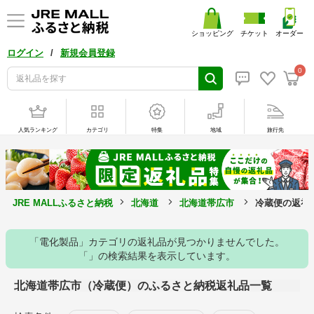
ショッピング
チケット
オーダー
/
ログイン
新規会員登録
0
人気ランキング
カテゴリ
特集
地域
旅行先
JRE MALLふるさと納税
北海道
北海道帯広市
冷蔵便の返礼
「電化製品」カテゴリの返礼品が見つかりませんでした。
「」の検索結果を表示しています。
北海道帯広市（冷蔵便）のふるさと納税返礼品一覧