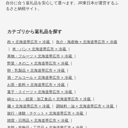
自分に合う返礼品を安心して選べます。JR東日本が運営するふ
るさと納税サイト。
カテゴリから返礼品を探す
|
肉 × 北海道帯広市 × 冷蔵
魚介・海産物 × 北海道帯広市 × 冷蔵
|
|
米・パン × 北海道帯広市 × 冷蔵
|
果物・フルーツ × 北海道帯広市 × 冷蔵
|
野菜・きのこ × 北海道帯広市 × 冷蔵
|
卵・乳製品 × 北海道帯広市 × 冷蔵
|
酒・アルコール × 北海道帯広市 × 冷蔵
|
お茶・飲料 × 北海道帯広市 × 冷蔵
|
菓子・スイーツ × 北海道帯広市 × 冷蔵
|
鍋セット・総菜・加工食品 × 北海道帯広市 × 冷蔵
|
|
麺 × 北海道帯広市 × 冷蔵
調味料・油 × 北海道帯広市 × 冷蔵
|
旅行・体験・チケット × 北海道帯広市 × 冷蔵
|
雑貨・日用品 × 北海道帯広市 × 冷蔵
|
衣類・装飾品・工芸品 × 北海道帯広市 × 冷蔵