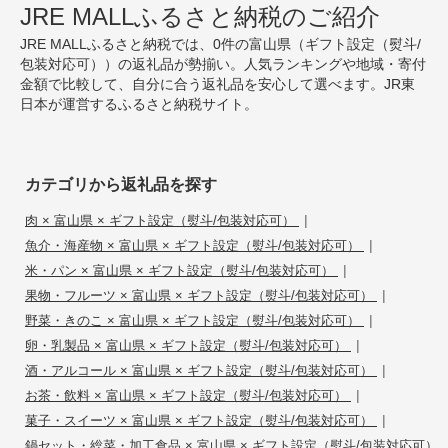
JRE MALLふるさと納税のご紹介
JRE MALLふるさと納税では、0件の富山県（ギフト設定（熨斗/
包装対応可））の返礼品が勢揃い。人気ランキングや地域・寄付
金額で比較して、自分に合う返礼品を安心して選べます。JR東
日本が運営するふるさと納税サイト。
カテゴリから返礼品を探す
|
肉 × 富山県 × ギフト設定（熨斗/包装対応可）
|
魚介・海産物 × 富山県 × ギフト設定（熨斗/包装対応可）
|
米・パン × 富山県 × ギフト設定（熨斗/包装対応可）
|
果物・フルーツ × 富山県 × ギフト設定（熨斗/包装対応可）
|
野菜・きのこ × 富山県 × ギフト設定（熨斗/包装対応可）
|
卵・乳製品 × 富山県 × ギフト設定（熨斗/包装対応可）
|
酒・アルコール × 富山県 × ギフト設定（熨斗/包装対応可）
|
お茶・飲料 × 富山県 × ギフト設定（熨斗/包装対応可）
|
菓子・スイーツ × 富山県 × ギフト設定（熨斗/包装対応可）
鍋セット・総菜・加工食品 × 富山県 × ギフト設定（熨斗/包装対応可）