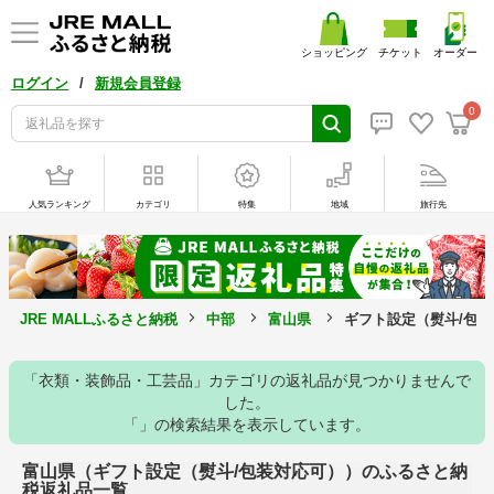
ショッピング
チケット
オーダー
/
ログイン
新規会員登録
0
人気ランキング
カテゴリ
特集
地域
旅行先
JRE MALLふるさと納税
中部
富山県
ギフト設定（熨斗/包
「衣類・装飾品・工芸品」カテゴリの返礼品が見つかりませんで
した。
「」の検索結果を表示しています。
富山県（ギフト設定（熨斗/包装対応可））のふるさと納
税返礼品一覧