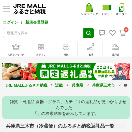
ショッピング
チケット
オーダー
/
ログイン
新規会員登録
0
人気ランキング
カテゴリ
特集
地域
旅行先
JRE MALLふるさと納税
近畿
兵庫県
兵庫県三木市
冷蔵
「雑貨・日用品 食器・グラス」カテゴリの返礼品が見つかりませ
んでした。
「」の検索結果を表示しています。
兵庫県三木市（冷蔵便）のふるさと納税返礼品一覧