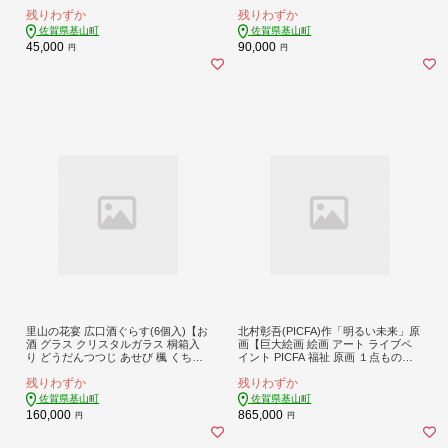
いい さわやか プレゼント セット お
ンプル プレゼント アイアン 置き物
残りわずか
残りわずか
祝 贈り物】K003109
癒し 日本製】K003102
佐賀県基山町
佐賀県基山町
45,000
90,000
円
円
里山の花宴 広口酒ぐらす(6個入)【お
北村彰吾(PICFA)作「明るい未来」原
酒 グラス クリスタルガラス 桐箱入
画【巨大絵画 絵画 アート ライブペ
り どうだんつつじ あせび 楓 くちな
イント PICFA 福祉 原画 １点もの】
し やまぼうし さざんか】K024084
K055007
残りわずか
残りわずか
佐賀県基山町
佐賀県基山町
160,000
865,000
円
円