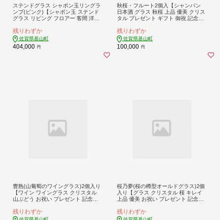
ステンドグラス シャボン玉リングラ
秋桜・フルート2個入【シャンパン
ンプ(ピンク)【シャボン玉 ステンド
日本酒 グラス 秋桜 上品 優美 クリス
グラス リビング フロアー 客間 洋室
タル プレゼント ギフト 御祝 記念日
応接室 子供部屋 キラキラ かわいい
桐箱入り】K024081
残りわずか
残りわずか
癒し ふんわり お祝 新築祝 プレゼン
ト】K003140
佐賀県基山町
佐賀県基山町
404,000
100,000
円
円
豊熟(山葡萄のワイングラス)2個入り
桜乃夢(桜の樽型オールドグラス)2個
【ワイン ワイングラス クリスタル
入り【グラス クリスタル 桜 キレイ
山ぶどう お祝い プレゼント 記念日
上品 優美 お祝い プレゼント 記念日
ギフト ご褒美 オリジナル 日本土産
ギフト ご褒美 オリジナル 日本土産
残りわずか
残りわずか
桐箱入り】K024087
桐箱入り】K024079
佐賀県基山町
佐賀県基山町