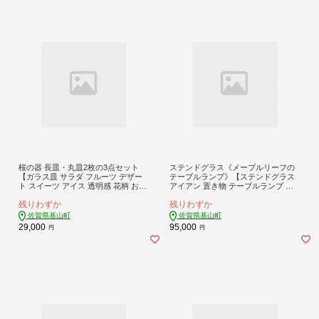
桜の器 長皿・丸皿2枚の3点セット
ステンドグラス《メープルリーフの
【ガラス皿 サラダ フルーツ デザー
テーブルランプ》【ステンドグラス
ト スイーツ アイス 透明感 花柄 おも
アイアン 置き物 テーブルランプ レ
てなし ハンドメイド】K003149
トロ かわいい 贈り物 癒し 日本製 手
残りわずか
残りわずか
作り照明】K003150
佐賀県基山町
佐賀県基山町
29,000
95,000
円
円