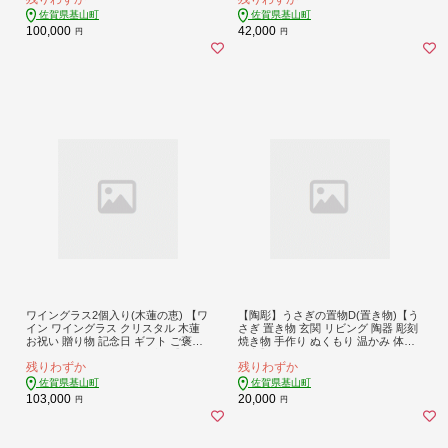
佐賀県基山町
佐賀県基山町
100,000
42,000
円
円
ワイングラス2個入り(木蓮の恵) 【ワ
【陶彫】うさぎの置物D(置き物)【う
イン ワイングラス クリスタル 木蓮
さぎ 置き物 玄関 リビング 陶器 彫刻
お祝い 贈り物 記念日 ギフト ご褒美
焼き物 手作り ぬくもり 温かみ 体験
オリジナル 日本土産 桐箱入り】K02
教室】K050041
残りわずか
残りわずか
4089
佐賀県基山町
佐賀県基山町
103,000
20,000
円
円