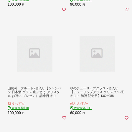
100,000
96,000
円
円
山葡萄・フルート2個入り【シャンパ
桜のチューリップグラス 2個入り
ン 日本酒 グラス 山ぶどう クリスタ
【チューリップグラス クリスタル 桜
ル お祝い プレゼント 記念日 ギフト
ギフト 御祝 記念日】K024088
ご褒美 オリジナル 日本土産 桐箱入
残りわずか
残りわずか
り】K024082
佐賀県基山町
佐賀県基山町
100,000
60,000
円
円