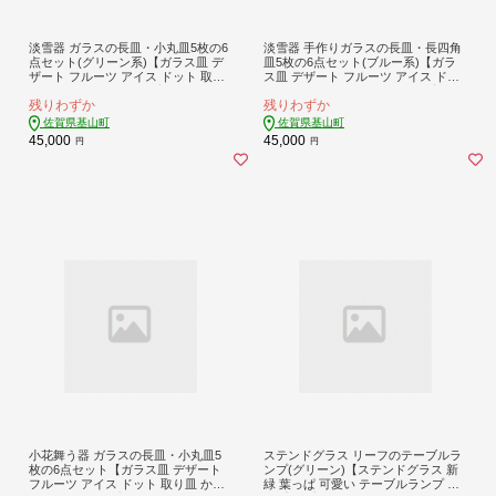
淡雪器 ガラスの長皿・小丸皿5枚の6
淡雪器 手作りガラスの長皿・長四角
点セット(グリーン系)【ガラス皿 デ
皿5枚の6点セット(ブルー系)【ガラ
ザート フルーツ アイス ドット 取り
ス皿 デザート フルーツ アイス ドッ
皿 かわいい さわやか プレゼント セ
ト 取り皿 かわいい さわやか プレゼ
残りわずか
残りわずか
ット お祝 贈り物】K003110
ント セット お祝 贈り物】K003112
佐賀県基山町
佐賀県基山町
45,000
45,000
円
円
小花舞う器 ガラスの長皿・小丸皿5
ステンドグラス リーフのテーブルラ
枚の6点セット【ガラス皿 デザート
ンプ(グリーン)【ステンドグラス 新
フルーツ アイス ドット 取り皿 かわ
緑 葉っぱ 可愛い テーブルランプ シ