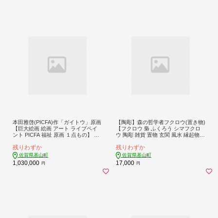
本田雅啓(PICFA)作「ガイトウ」原画
【陶彫】森の哲学者フクロウ(置き物)
【巨大絵画 絵画 アート ライブペイ
【フクロウ 梟 ふくろう シマフクロ
ント PICFA 福祉 原画 １点もの】 K0
ウ 陶彫 雑貨 置物 玄関 風水 縁起物
55011
御利益】K050033
残りわずか
残りわずか
佐賀県基山町
佐賀県基山町
1,030,000
17,000
円
円