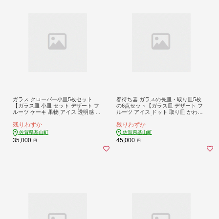
ガラス クローバー小皿5枚セット
春待ち器 ガラスの長皿・取り皿5枚
【ガラス皿 小皿 セット デザート フ
の6点セット【ガラス皿 デザート フ
ルーツ ケーキ 果物 アイス 透明感 四
ルーツ アイス ドット 取り皿 かわい
つ葉 幸福 お祝い プレゼント】K0030
い さわやか プレゼント セット お祝
残りわずか
残りわずか
99
贈り物】K003107
佐賀県基山町
佐賀県基山町
35,000
45,000
円
円