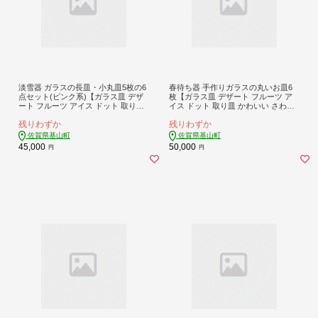
淡雪器 ガラスの長皿・小丸皿5枚の6
春待ち器 手作りガラスの丸いお皿6
点セット(ピンク系)【ガラス皿 デザ
枚【ガラス皿 デザート フルーツ ア
ート フルーツ アイス ドット 取り皿
イス ドット 取り皿 かわいい さわや
かわいい さわやか プレゼント セッ
か プレゼント セット お祝 贈り物】K
残りわずか
残りわずか
ト お祝 贈り物】K003111
003108
佐賀県基山町
佐賀県基山町
45,000
50,000
円
円