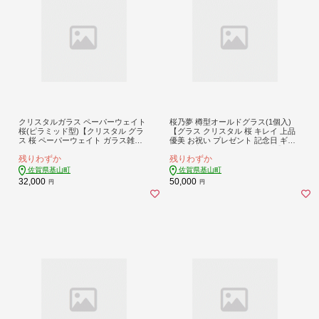
クリスタルガラス ペーパーウェイト
桜乃夢 樽型オールドグラス(1個入)
桜(ピラミッド型)【クリスタル グラ
【グラス クリスタル 桜 キレイ 上品
ス 桜 ペーパーウェイト ガラス雑貨
優美 お祝い プレゼント 記念日 ギフ
オブジェ インテリア サンドブラスト
ト ご褒美 オリジナル 日本土産】K02
残りわずか
残りわずか
文鎮 ギフト プレゼント 日本土産】K
4074
024073
佐賀県基山町
佐賀県基山町
32,000
50,000
円
円