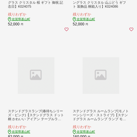
グラス クリスタル 桜 ギフト 御祝 記
ングラス クリスタル 山ぶどう ギフ
念日】K024075
ト 装飾品 桐箱入り】K024086
残りわずか
残りわずか
佐賀県基山町
佐賀県基山町
52,000
52,000
円
円
ステンドグラスランプ(春待ちシリー
ステンドグラス ルームランプ(モノト
ズ・ピンク)【ステンドグラス ドット
ーンシリーズ・ストライプ)【ステン
柄 かわいい アイアン テーブルラン
ドグラス ルームランプ ランプ モノ
プ 置き物 シンプル プレゼント 癒し
トーン アイアン シンプル スタイリ
残りわずか
残りわずか
日本製】K003098
シュ 癒し 日本製】K003056
佐賀県基山町
佐賀県基山町
82,000
160,000
円
円