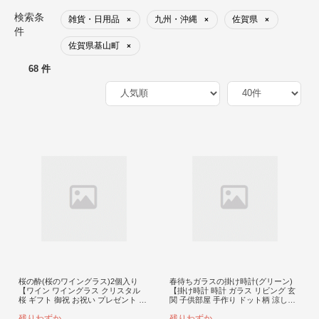
検索条
雑貨・日用品
九州・沖縄
佐賀県
×
×
×
件
佐賀県基山町
×
68 件
桜の酔(桜のワイングラス)2個入り
春待ちガラスの掛け時計(グリーン)
【ワイン ワイングラス クリスタル
【掛け時計 時計 ガラス リビング 玄
桜 ギフト 御祝 お祝い プレゼント 記
関 子供部屋 手作り ドット柄 涼しい
念日 ギフト ご褒美 オリジナル 日本
さわやか 可愛い グリーン おそろ
残りわずか
残りわずか
土産 桐箱入り】K024080
い】K003105