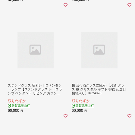
ステンドグラス 昭和レトロペンダン
桜 台付酒グラス(2個入)【お酒 グラ
トランプ【ステンドグラス レトロ ラ
ス 桜 クリスタル ギフト 御祝 記念日
ンプ ペンダント リビング カウンタ
桐箱入り】K024076
ー 玄関 間接照明 やさしい かわいい
残りわずか
残りわずか
日本製】K003103
佐賀県基山町
佐賀県基山町
60,000
60,000
円
円