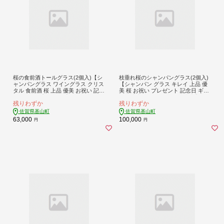
桜の食前酒トールグラス(2個入)【シ
枝垂れ桜のシャンパングラス(2個入)
ャンパングラス ワイングラス クリス
【シャンパン グラス キレイ 上品 優
タル 食前酒 桜 上品 優美 お祝い 記念
美 桜 お祝い プレゼント 記念日 ギフ
日 ギフト プレゼント】K024077
ト ご褒美 オリジナル 日本土産】K02
残りわずか
残りわずか
4078
佐賀県基山町
佐賀県基山町
63,000
100,000
円
円