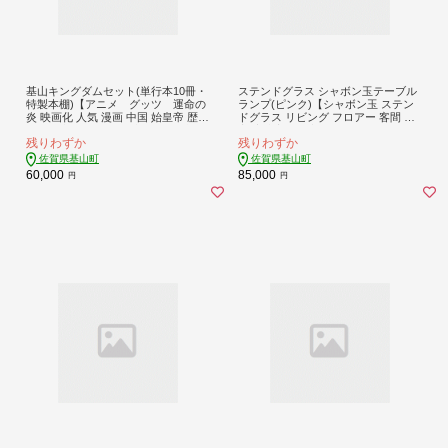
基山キングダムセット(単行本10冊・
ステンドグラス シャボン玉テーブル
特製本棚)【アニメ グッツ 運命の
ランプ(ピンク)【シャボン玉 ステン
炎 映画化 人気 漫画 中国 始皇帝 歴史
ドグラス リビング フロアー 客間 洋
マンガ本 選べる 単行本 10冊 作者 ヤ
室 応接室 子供部屋 キラキラ かわい
残りわずか
残りわずか
ングジャンプ ★基山町】K026003
い 癒し ふんわり お祝 新築祝 プレゼ
ント】K003139
佐賀県基山町
佐賀県基山町
60,000
85,000
円
円