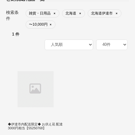
検索条
雑貨・日用品
北海道
北海道伊達市
×
×
×
件
〜10,000円
×
1 件
◆伊達市内配送限定◆ お供え花 配達
3000円相当【55250768】