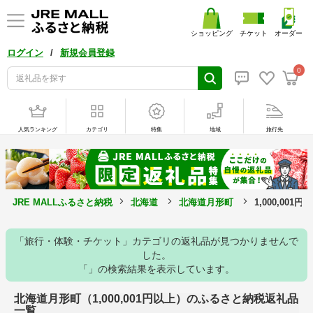
ショッピング
チケット
オーダー
/
ログイン
新規会員登録
0
人気ランキング
カテゴリ
特集
地域
旅行先
JRE MALLふるさと納税
北海道
北海道月形町
1,000,00
「旅行・体験・チケット」カテゴリの返礼品が見つかりませんで
した。
「」の検索結果を表示しています。
北海道月形町（1,000,001円以上）のふるさと納税返礼品
一覧