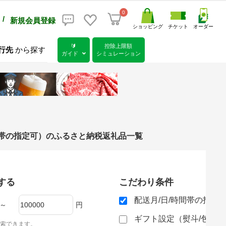
0
/
新規会員登録
ショッピング
チケット
オーダー
🔰
控除上限額
行先
から探す
ガイド
シミュレーション
/時間帯の指定可）のふるさと納税返礼品一覧
する
こだわり条件
配送月/日/時間帯の指定
～
円
ギフト設定（熨斗/包装
索できます。