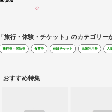
90,000
ホテル伊豆急 ホテル
円
プール 静岡県 下田市
伊豆 PTS093-00002
「旅行・体験・チケット」のカテゴリー
旅行券・宿泊券
食事券
体験チケット
温泉利用券
入
おすすめ特集