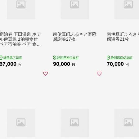
宿泊券 下田温泉 ホテ
南伊豆町ふるさと寄附
南伊豆町ふるさ
ル伊豆急 1泊朝食付
感謝券27枚
感謝券21枚
ペア宿泊券 ペア 食事
付き 温泉 リゾートホ
テル 旅行 チケット 観
静岡県下田市
静岡県南伊豆町
静岡県南伊豆町
光 トラベル オーシャ
67,000
90,000
70,000
ンビュー バイキング
円
円
円
白浜海岸 静岡県 下田
市 伊豆 PTS046-0000
1