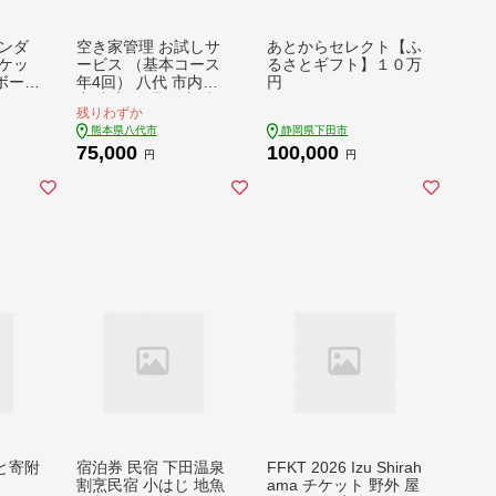
ンダ
空き家管理 お試しサ
あとからセレクト【ふ
ケッ
ービス （基本コース
るさとギフト】１０万
2ボード
年4回） 八代 市内限
円
セン
定 空家 管理 保守 点
残りわずか
アウト
検 確認 掃除 清掃 空
熊本県八代市
静岡県下田市
 アク
き家 防犯 セキュリテ
75,000
100,000
ンス
ィ チェック 安全 対策
円
円
 旅行
見回り 代行 サービス
ディ
不動産
豆 P
と寄附
宿泊券 民宿 下田温泉
FFKT 2026 Izu Shirah
割烹民宿 小はじ 地魚
ama チケット 野外 屋