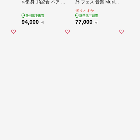
お刺身 1泊2食 ペア チ
外 フェス 音楽 Music
ケット 観光 旅行 トラ
ライブ クラブ DJ ダ
残りわずか
ベル 伊豆旅行 温泉 ご
ンス 海 イベント 白浜
静岡県下田市
静岡県下田市
飯 海の幸 鮮魚 海鮮
ホテル伊豆急 ホテル
94,000
77,000
満喫 漁港 下田 須崎
プール 静岡県 下田市
円
円
静岡県 下田市 伊豆 P
伊豆 PTS093-00001
TS008-00001