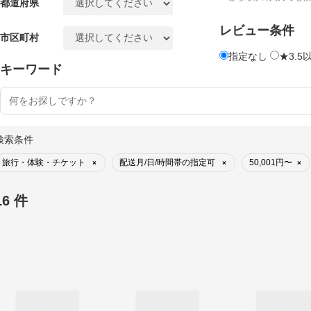
都道府県
レビュー条件
市区町村
指定なし
★3.5
キーワード
検索条件
旅行・体験・チケット
配送月/日/時間帯の指定可
50,001円〜
×
×
×
16 件