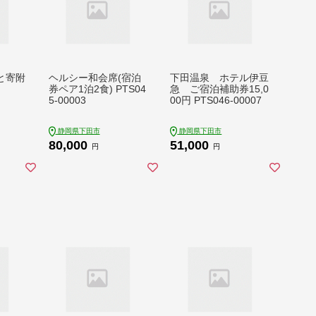
と寄附
ヘルシー和会席(宿泊
下田温泉 ホテル伊豆
券ペア1泊2食) PTS04
急 ご宿泊補助券15,0
5-00003
00円 PTS046-00007
静岡県下田市
静岡県下田市
80,000
51,000
円
円