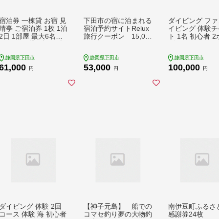
宿泊券 一棟貸 お宿 見
下田市の宿に泊まれる
ダイビング ファ
晴亭 ご宿泊券 1枚 1泊
宿泊予約サイトRelux
イビング 体験チ
2日 1部屋 最大6名様
旅行クーポン 15,00
ト 1名 初心者 
チケット 貸し切り 古
0円分
ダイビング ライ
民家 コテージ 貸別荘
ス保持者 体験 
静岡県下田市
静岡県下田市
静岡県下田市
和室 リノベーション
ドア スポーツ 海
61,000
53,000
100,000
空き家 伊豆急 下田港
ティビティ マリ
円
円
円
ペリーロード 下田駅
ポーツ レジャー
下田 伊豆 静岡 NPO法
観光 ドラゴンレ
人 伊豆 in 賀茂6 PTS0
静岡県 下田市 伊
41-00001
TS019-00003
ダイビング 体験 2回
【神子元島】 船での
南伊豆町ふるさ
コース 体験 海 初心者
コマセ釣り夢の大物釣
感謝券24枚