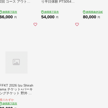
2回 コース アウトド
り半日体験 PTS054-0
ア スポーツ アクティ
0001
ビティ マリンスポー
静岡県下田市
静岡県下田市
静岡県南伊豆町
ツ レジャー 旅行 観光
66,000
54,000
80,000
ドラゴンレディ 静岡
円
円
円
県 下田市 伊豆 PTS01
9-00011
FFKT 2026 Izu Shirah
ama チケット+パーキ
ングチケット 野外 屋
外 フェス 音楽 Music
残りわずか
ライブ クラブ DJ ダ
静岡県下田市
ンス 海 イベント 白浜