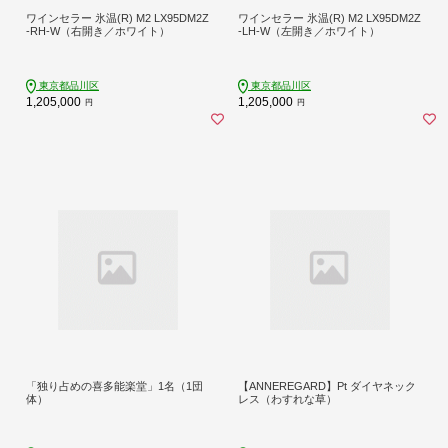
ワインセラー 氷温(R) M2 LX95DM2Z
ワインセラー 氷温(R) M2 LX95DM2Z
-RH-W（右開き／ホワイト）
-LH-W（左開き／ホワイト）
東京都品川区
東京都品川区
1,205,000
1,205,000
円
円
「独り占めの喜多能楽堂」1名（1団
【ANNEREGARD】Pt ダイヤネック
体）
レス（わすれな草）