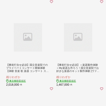
【事前打合せ必須】国立音楽院での
【事前打合せ必須】＜楽器製作体験
プライベートコンサート開催体験
＞My楽器を作ろう！国立音楽院でお
【体験 音楽 歌 楽器 コンサート スク
好きな楽器のキット製作体験 [ヴァイ
ール 国立音楽院 東京都 世田谷区】
オリン・エレキギター・エレキベー
残りわずか
残りわずか
スの中から1つ選べる] 体験 音楽 楽器
制作 スクール 国立音楽院 東京都 世
東京都世田谷区
東京都世田谷区
田谷区
2,018,000
1,467,000
円
円