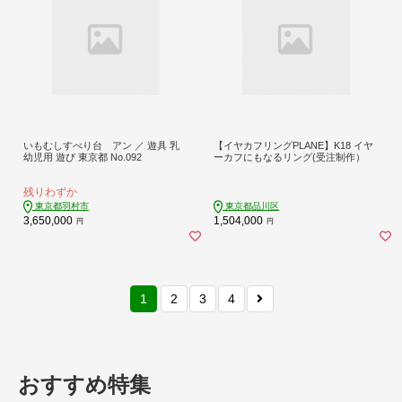
いもむしすべり台 アン ／ 遊具 乳
【イヤカフリングPLANE】K18 イヤ
幼児用 遊び 東京都 No.092
ーカフにもなるリング(受注制作）
残りわずか
東京都羽村市
東京都品川区
3,650,000
1,504,000
円
円
1
2
3
4
おすすめ特集