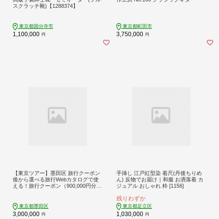
スクラッチ靴)【1288374】
東京都国分寺市
東京都町田市
1,100,000
3,750,000
円
円
【東京ツアー】墨田区 旅行クーポン
手挿し 江戸紅型染 着尺(丹後ちりめ
後から選べる旅行Webカタログで使
ん) 反物でお届け｜和服 お洒落着 カ
える！旅行クーポン（900,000円分）
ジュアル おしゃれ 粋 [1156]
粋をめぐる、すみだ旅！ 旅行券 宿泊
残りわずか
券 飲食券 体験サービス券
東京都墨田区
東京都足立区
3,000,000
1,030,000
円
円