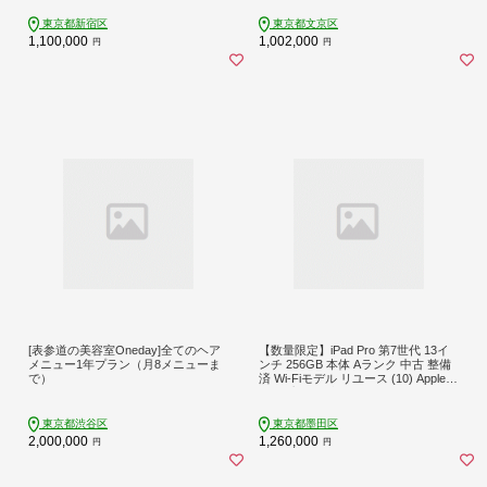
東京都新宿区
東京都文京区
1,100,000
1,002,000
円
円
[表参道の美容室Oneday]全てのヘア
【数量限定】iPad Pro 第7世代 13イ
メニュー1年プラン（月8メニューま
ンチ 256GB 本体 Aランク 中古 整備
で）
済 Wi-Fiモデル リユース (10) Apple
アップル タブレット Wi-Fi
東京都渋谷区
東京都墨田区
2,000,000
1,260,000
円
円