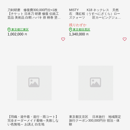
刀剣研磨 修復費300,000円分×1枚
MISTY K18 ネックレス 天然
【チケット 日本刀 研磨 修復 伝統工
石 薄紅桜（うすべにざくら）ロー
芸品 美術品 白鞘 ハバキ 拵 柄巻 塗鞘
ズクォーツ 匠カービングジュエ
太刀 刀 脇差 短刀】
リー 総重量 約15.6ｇ 在庫1点限り
残りわずか
東京都江東区
東京都目黒区
1,002,000
1,340,000
円
円
【羽織・道中着・道行・雨コート】
東京都文京区 日本旅行 地域限定
完全オーダーメイド着物～失敗しな
旅行クーポン300,000円分 宿泊・体
い色無地～ お誂え 白生地
験