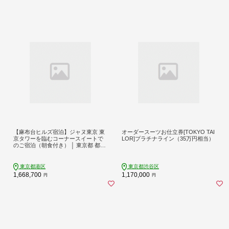
【麻布台ヒルズ宿泊】ジャヌ東京 東
オーダースーツお仕立券[TOKYO TAI
京タワーを臨むコーナースイートで
LOR]プラチナライン（35万円相当）
のご宿泊（朝食付き） │ 東京都 都内
ホテル 宿泊券 体験 体験型 チケット
観光 旅行 デート 記念日 アマン 高級
絶景 夜景 眺望 スイートルーム ギフ
東京都港区
東京都渋谷区
ト 贈り物
1,668,700
1,170,000
円
円