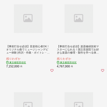
【事前打合せ必須】音楽初心者OK！
【事前打合せ必須】楽器修繕技術マ
オリジナル曲でミュージシャンデビ
スターになれる！国立音楽院でお好
ュー体験 [作詞・作曲・ボイトレ・楽
きな楽器の修理・製作を学べる体験
器レッスン・レコーディング・ライ
[管楽器全般・ヴァイオリン・ギタ
残りわずか
残りわずか
ブ・配信] 体験 スタジオ 音楽 ライブ
ー・ベース・ドラムの中から1つ選べ
歌 楽器 コンサート 国立音楽院 東京
る] 体験 音楽 楽器 修理 制作 リペア
東京都世田谷区
東京都世田谷区
都 世田谷区
ラー スクール 国立音楽院 東京都 世
7,152,000
4,767,000
円
円
田谷区