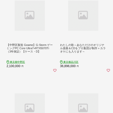
【中野区製造 Geame】G-Storm ゲー
わたしの歌～あなただけのオリジナ
ミングPC Core Ultra7×RTX5070Ti
ル楽曲＆CDをプロ集団が制作＋カラ
（3年保証）【ケース・D】
オケにも入ります～
東京都中野区
東京都品川区
2,100,000
36,896,000
円
円