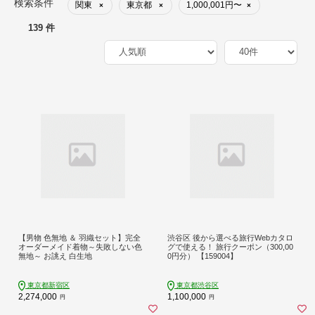
検索条件
関東
東京都
1,000,001円〜
×
×
×
139 件
【男物 色無地 ＆ 羽織セット】完全
渋谷区 後から選べる旅行Webカタロ
オーダーメイド着物～失敗しない色
グで使える！ 旅行クーポン（300,00
無地～ お誂え 白生地
0円分） 【159004】
東京都新宿区
東京都渋谷区
2,274,000
1,100,000
円
円