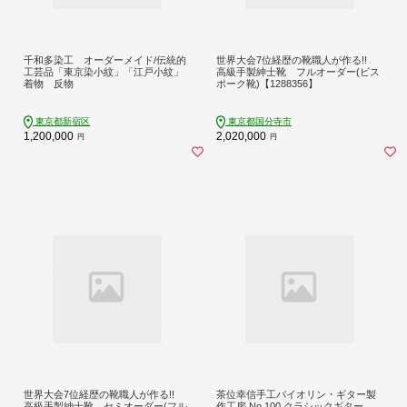
千和多染工 オーダーメイド/伝統的
世界大会7位経歴の靴職人が作る!!
工芸品「東京染小紋」「江戸小紋」
高級手製紳士靴 フルオーダー(ビス
着物 反物
ポーク靴)【1288356】
東京都新宿区
東京都国分寺市
1,200,000
2,020,000
円
円
世界大会7位経歴の靴職人が作る!!
茶位幸信手工バイオリン・ギター製
高級手製紳士靴 セミオーダー(フル
作工房 No.100 クラシックギター