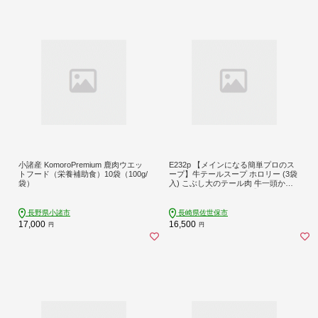
小諸産 KomoroPremium 鹿肉ウエッ
E232p 【メインになる簡単プロのス
トフード（栄養補助食）10袋（100g/
ープ】牛テールスープ ホロリー (3袋
袋）
入) こぶし大のテール肉 牛一頭から
わずか3袋【長崎 豊味館】簡単 ギフ
ト 贈答 レトルト食品 レトルトスー
プ Horolly
長野県小諸市
長崎県佐世保市
17,000
16,500
円
円