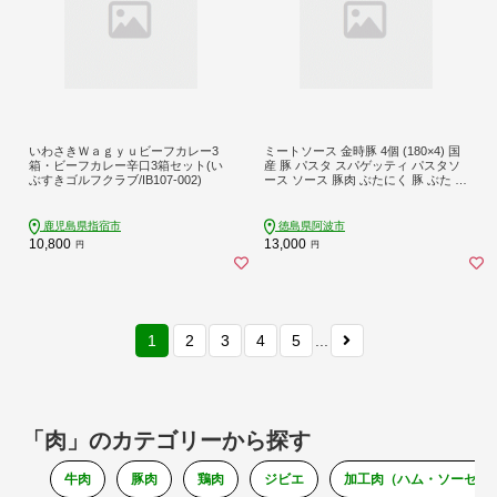
いわさきＷａｇｙｕビーフカレー3
ミートソース 金時豚 4個 (180×4) 国
箱・ビーフカレー辛口3箱セット(い
産 豚 パスタ スパゲッティ パスタソ
ぶすきゴルフクラブ/IB107-002)
ース ソース 豚肉 ぶたにく 豚 ぶた 肉
ポーク 牛肉 ぎゅうにく ビーフ トマ
ト ケチャップ 野菜 やさい 挽き肉 ひ
きにく ミンチ レトルト 簡単調理 常
鹿児島県指宿市
徳島県阿波市
温保存 備蓄 小分け ギフト プレゼン
10,800
13,000
円
円
ト 贈答 お取り寄せ グルメ 送料無料
徳島県 阿波市
1
2
3
4
5
...
「肉」のカテゴリーから探す
牛肉
豚肉
鶏肉
ジビエ
加工肉（ハム・ソーセー