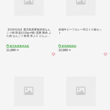
【0105115a】鹿児島黒豚無添加なん
赤城牛ビーフカレー辛口１０個セッ
こつ丼(常温)(120g×4食) 黒豚 豚肉 ぶ
ト
た肉 なんこつ 軟骨 丼ぶり どんぶり
惣菜【鹿児島ますや】
鹿児島県東串良町
群馬県昭和村
11,000
12,000
円
円