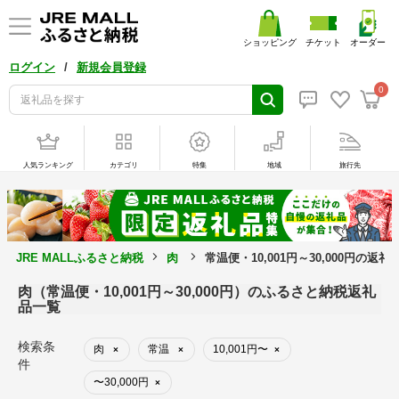
ショッピング
チケット
オーダー
/
ログイン
新規会員登録
0
人気ランキング
カテゴリ
特集
地域
旅行先
JRE MALLふるさと納税
肉
常温便・10,001円～30,000円の返礼
肉（常温便・10,001円～30,000円）のふるさと納税返礼
品一覧
検索条
肉
常温
10,001円〜
×
×
×
件
〜30,000円
×