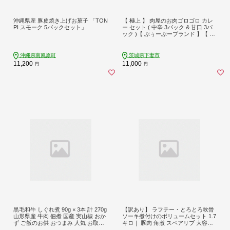
沖縄県産 豚皮焼き上げお菓子 「TON
【 極上 】 肉屋のお肉ゴロゴロ カレ
PI スモーク 5パックセット」
ー セット ( 中辛 3パック & 甘口 3パ
ック )【 ぶぅーぶーブランド 】【 金
豚 カレー カレーライス カレー食べ
比べ 豚肉 ポークカレー 食べ比べ セ
ット 】
沖縄県南風原町
茨城県下妻市
11,200
11,000
円
円
黒毛和牛 しぐれ煮 90g × 3本 計 270g
【訳あり】 ラフテー・とろとろ軟骨
山形県産 牛肉 佃煮 国産 実山椒 おか
ソーキ煮付けのボリュームセット 1.7
ず ご飯のお供 おつまみ 人気 お取り
キロ｜ 豚肉 角煮 スペアリブ 大容量
寄せ 贈答 ギフト 山形県 米沢市
ソーキ 沖縄そば 野菜炒め 肉 お土産