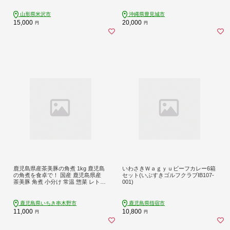
豚 煮込み ゼラチン 切り落とし 常温
数量限定 豊見城市 送料無料 （AC00
山形県米沢市
沖縄県豊見城市
9-1）
15,000
20,000
円
円
鹿児島県産茶美豚の角煮 1kg 鹿児島
いわさきＷａｇｙｕビーフカレー6箱
の角煮を食卓で！ 国産 鹿児島県産
セット(いぶすきゴルフクラブIB107-
茶美豚 角煮 小分け 常温 惣菜 レトル
001)
ト食品 常温保存可能！ おかず おつ
まみ お弁当にも！【00-008-12】
鹿児島県いちき串木野市
鹿児島県指宿市
11,000
10,800
円
円