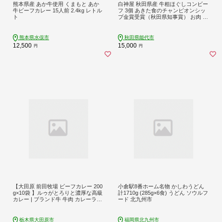
熊本県産 あか牛使用 くまもと あか
白神屋 秋田県産 牛粗ほぐしコンビー
牛ビーフカレー 15人前 2.4kg レトル
フ 3個 あきた食のチャンピオンシッ
ト
プ金賞受賞（秋田県知事賞） お肉 牛
肉 肉の加工品
熊本県水俣市
秋田県能代市
12,500
15,000
円
円
【大田原 前田牧場 ビーフカレー 200
小倉駅8番ホーム名物 かしわうどん
g×10袋 】ルゥがとろりと濃厚な高級
計1710g (285g×6食) うどん ソウルフ
カレー | ブランド牛 牛肉 カレーライ
ード 北九州市
ス レトルト
栃木県大田原市
福岡県北九州市