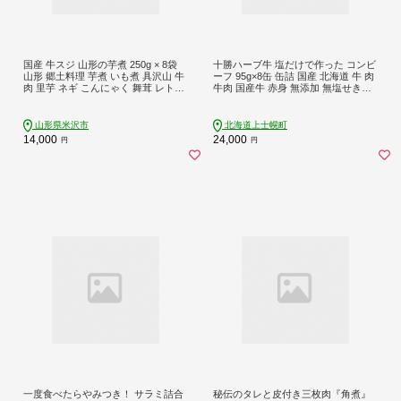
国産 牛スジ 山形の芋煮 250g × 8袋
十勝ハーブ牛 塩だけで作った コンビ
山形 郷土料理 芋煮 いも煮 具沢山 牛
ーフ 95g×8缶 缶詰 国産 北海道 牛 肉
肉 里芋 ネギ こんにゃく 舞茸 レトル
牛肉 国産牛 赤身 無添加 無塩せきコ
ト パウチ 簡単 便利 レンジ 調理 常温
ンビーフ 粗ほぐしタイプ 保存食 非
保存 秋 旬 山形県 米沢市
常食 時短 お取り寄せ 北のハイグレ
ード食品2021受賞 ［024-H81］
山形県米沢市
北海道上士幌町
14,000
24,000
円
円
一度食べたらやみつき！ サラミ詰合
秘伝のタレと皮付き三枚肉『角煮』