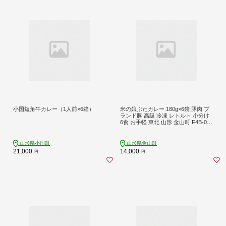
小国短角牛カレー（1人前×6箱）
米の娘ぶたカレー 180g×6袋 豚肉 ブ
ランド豚 高級 冷凍 レトルト 小分け
6食 お手軽 東北 山形 金山町 F4B-082
3
山形県小国町
山形県金山町
21,000
14,000
円
円