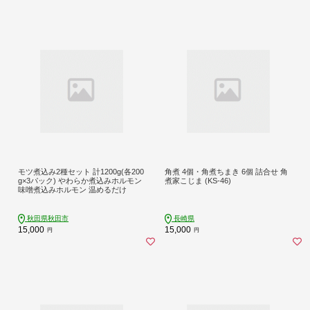
モツ煮込み2種セット 計1200g(各200
角煮 4個・角煮ちまき 6個 詰合せ 角
g×3パック) やわらか煮込みホルモン
煮家こじま (KS-46)
味噌煮込みホルモン 温めるだけ
秋田県秋田市
長崎県
15,000
15,000
円
円