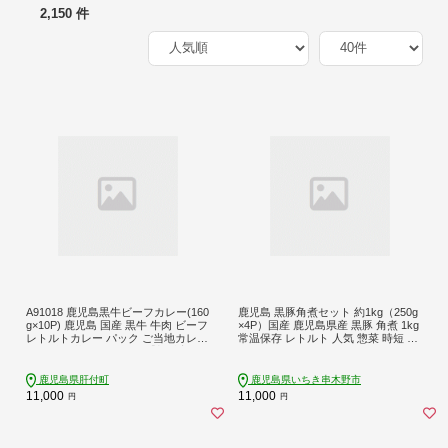
2,150 件
A91018 鹿児島黒牛ビーフカレー(160
鹿児島 黒豚角煮セット 約1kg（250g
g×10P) 鹿児島 国産 黒牛 牛肉 ビーフ
×4P）国産 鹿児島県産 黒豚 角煮 1kg
レトルトカレー パック ご当地カレー
常温保存 レトルト 人気 惣菜 時短 レ
おかず 惣菜 ギフト 贈答【新村畜
ンジ可 なので おつまみや夕食にオス
産】
スメ！【00-008-05】
鹿児島県肝付町
鹿児島県いちき串木野市
11,000
11,000
円
円