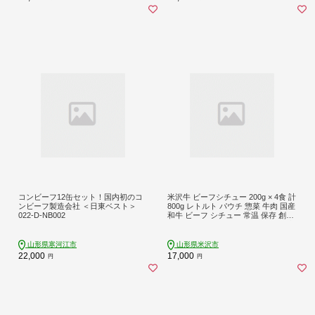
コンビーフ12缶セット！国内初のコ
米沢牛 ビーフシチュー 200g × 4食 計
ンビーフ製造会社 ＜日東ベスト＞
800g レトルト パウチ 惣菜 牛肉 国産
022-D-NB002
和牛 ビーフ シチュー 常温 保存 創業
170余年 タスクフーズ みやさかや 山
形県 米沢市
山形県寒河江市
山形県米沢市
22,000
17,000
円
円