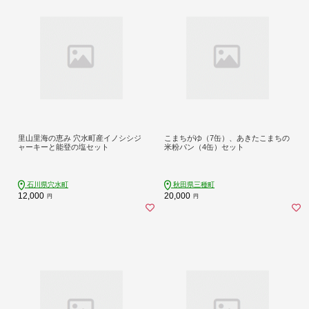
里山里海の恵み 穴水町産イノシシジ
こまちがゆ（7缶）、あきたこまちの
ャーキーと能登の塩セット
米粉パン（4缶）セット
石川県穴水町
秋田県三種町
12,000
20,000
円
円