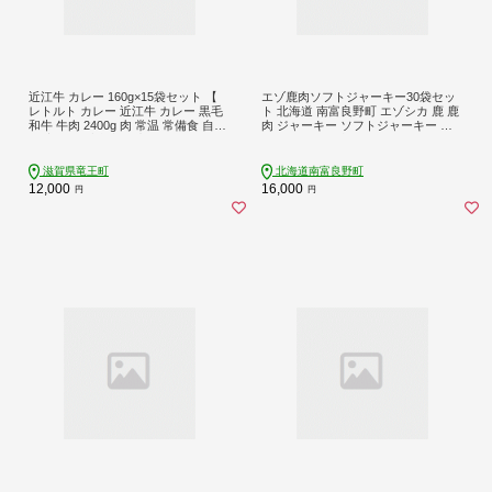
近江牛 カレー 160g×15袋セット 【
エゾ鹿肉ソフトジャーキー30袋セッ
レトルト カレー 近江牛 カレー 黒毛
ト 北海道 南富良野町 エゾシカ 鹿 鹿
和牛 牛肉 2400g 肉 常温 常備食 自宅
肉 ジャーキー ソフトジャーキー お
用 高級 黒毛和牛 国産 ごはんのお供
つまみ おやつ 加工食品 お肉
常温保存 防災 保存食 備蓄 防災食 ふ
るさと納税 12000円 ブランド牛 三大
滋賀県竜王町
北海道南富良野町
和牛 和牛 ギフト 贈り物 内祝い 神戸
12,000
16,000
円
円
牛 松阪牛 に並ぶ 日本三大和牛 滋賀
県 竜王町 澤井牧場 送料無料 】