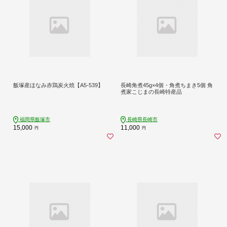
飯塚産ほなみ赤鶏炭火焼【A5-539】
長崎角煮45g×4個・角煮ちまき5個 角
煮家こじまの長崎特産品
福岡県飯塚市
長崎県長崎市
15,000
11,000
円
円