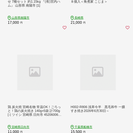
せ 7種セット 約1.15kg 『(有)宮内ハ
８個入＜角煮家 こじま＞
ム』 山形県 南陽市 [1]
山形県南陽市
長崎県
17,000
21,000
円
円
鶏 炭火焼 宮崎名物 常温OK！ごろっ
H002-R806 浅草今半 黒毛和牛 一膳
と！鶏の炭火焼き 140g×5袋 計700g
すき焼き2026年6月30日～
[ミツイシ 宮崎県 日向市 452060063]
鶏肉 鳥 真空パック 常温
宮崎県日向市
千葉県船橋市
11,000
15,500
円
円