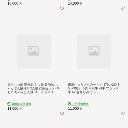
18,000
14,000
円
円
元祖もつ鍋 楽天地 もつ鍋 醤油味 ち
米沢牛入りさらみセット 170g×2袋 5
ゃんぽん麺付き 2人前 (2個セット) 牛
5g×3袋 計 5袋 米沢牛 和牛 ブランド
もつ ちゃんぽん麺 スープ 唐辛子
牛 675g さらみ サラミ
福岡県太宰府市
山形県米沢市
11,000
11,000
円
円