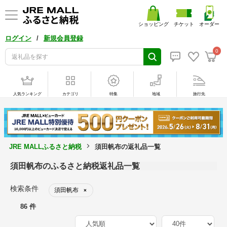
ショッピング
チケット
オーダー
/
ログイン
新規会員登録
0
人気ランキング
カテゴリ
特集
地域
旅行先
JRE MALLふるさと納税
須田帆布の返礼品一覧
須田帆布のふるさと納税返礼品一覧
検索条件
須田帆布
×
86 件