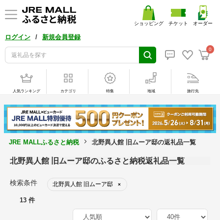
ショッピング
チケット
オーダー
/
ログイン
新規会員登録
0
人気ランキング
カテゴリ
特集
地域
旅行先
JRE MALLふるさと納税
北野異人館 旧ムーア邸の返礼品一覧
北野異人館 旧ムーア邸のふるさと納税返礼品一覧
検索条件
北野異人館 旧ムーア邸
×
13 件