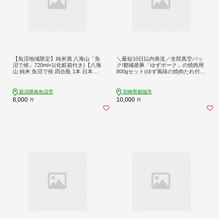
【魚沼地域限定】純米酒 八海山「魚
＼最短10日以内発送／全部真空パッ
沼で候」720ml×1(化粧箱付き)【八海
ク!都城産豚「ゆずポーク」の焼肉用
山 純米 魚沼で候 四合瓶 1本 日本酒 7
800gセット(ゆず風味の焼肉たれ付
20ml 箱 新潟 地酒 厳選 晩酌 熱燗 お
き)≪みやこんじょ特急便≫〔AA-141
酒 酒 さけ お中元 お歳暮 贈答】
2-Q〕
新潟県南魚沼市
宮崎県都城市
8,000
10,000
円
円