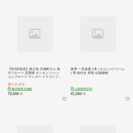
【年5回発送】徳之島 天城町から 島
角帯 一見楽着 1本 ( からし×クリーム
のフルーツ 定期便 タンカン パッシ
) 帯 紐付き 和装 伝統織物
ョンフルーツ マンゴー ドラゴンフル
ーツ メロン フルーツ
残りわずか
鹿児島県天城町
山形県米沢市
70,000
41,000
円
円