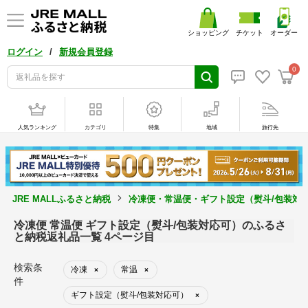
ショッピング
チケット
オーダー
/
ログイン
新規会員登録
0
人気ランキング
カテゴリ
特集
地域
旅行先
JRE MALLふるさと納税
冷凍便・常温便・ギフト設定（熨斗/包装対
冷凍便 常温便 ギフト設定（熨斗/包装対応可）のふるさ
と納税返礼品一覧 4ページ目
検索条
冷凍
常温
×
×
件
ギフト設定（熨斗/包装対応可）
×