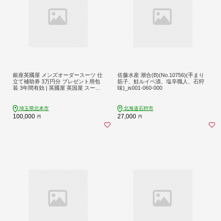
銀座英國屋 メンズオーダースーツ 仕
佐藤水産 潮合(B)(No.10756)(手まり
立て補助券 3万円分 プレゼント用包
筋子、鮭ルイベ漬、塩辛職人、石狩
装 3年間有効 | 英國屋 英国屋 スーツ
味)_is001-060-000
オーダーメイド オーダースーツ ビジ
ネス ビジネススーツ スーツ suits オ
ーダーメードスーツ 贈答 ギフト 仕
埼玉県北本市
北海道石狩市
立券 チケット 高級 リクルート 結納
100,000
27,000
円
円
返し お祝い 高級スーツ 贈り物 テー
ラー カスタムスーツ 記念 10万円 埼
玉県 北本市