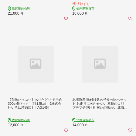
残りわずか
のせるだけ お酒の肴 パスタ アレン
ジ簡単 化粧箱 贈答 冷凍】[069-a022]
佐賀県白石町
福井県敦賀市
【敦賀市ふるさと納税】
21,000
18,000
円
円
【旨味たっぷり】ありたどり モモ肉
北海道産 味付け数の子食べ比べセッ
300g×5パック （計1.5kg）【株式会
ト お正月に欠かせない 幸福の１品
社いろは精肉店】 [IAG145]
プチプチ弾ける 祝いの味わい 北海道
ごはんのお供 おかず 珍味 おせち 食
べ比べ _R021-005
佐賀県白石町
北海道留萌市
12,000
14,000
円
円