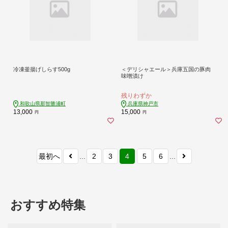
冷凍釜揚げしらす500g
＜デリシャエール＞兵庫五国の豚肉
味噌漬け
残りわずか
和歌山県那智勝浦町
兵庫県神戸市
13,000
15,000
円
円
最初へ
...
2
3
4
5
6
...
おすすめ特集