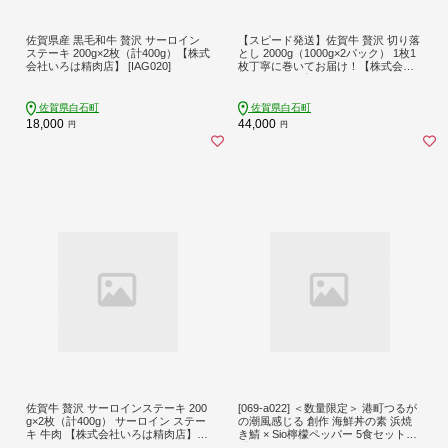
佐賀県産 黒毛和牛 贅沢 サーロイン
【スピード発送】佐賀牛 贅沢 切り落
ステーキ 200g×2枚（計400g）【株式
とし 2000g（1000g×2パック） 1枚1
会社いろは精肉店】 [IAG020]
枚丁寧に巻いてお届け！【株式会社
いろは精肉店】 [IAG044]
佐賀県白石町
佐賀県白石町
18,000
44,000
円
円
佐賀牛 贅沢 サーロインステーキ 200
[069-a022] ＜数量限定＞ 港町つるが
g×2枚（計400g） サーロイン ステー
の潮風感じる 創作 海鮮丼の素 浜焼
キ 牛肉 【株式会社いろは精肉店】 [I
き鯖 × Sio檸檬ペッパー 5食セット
AG045]
【海鮮丼 丼 どんぶり サバ 鯖 ご飯に