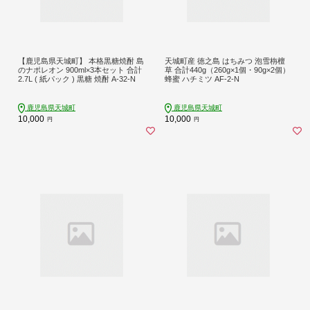
【鹿児島県天城町】 本格黒糖焼酎 島
天城町産 徳之島 はちみつ 泡雪栴檀
のナポレオン 900ml×3本セット 合計
草 合計440g（260g×1個・90g×2個）
2.7L ( 紙パック ) 黒糖 焼酎 A-32-N
蜂蜜 ハチミツ AF-2-N
鹿児島県天城町
鹿児島県天城町
10,000
10,000
円
円