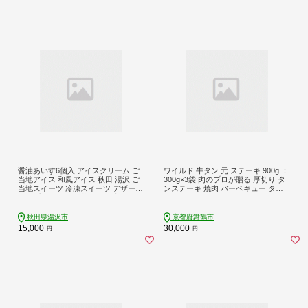
醤油あいす6個入 アイスクリーム ご
ワイルド 牛タン 元 ステーキ 900g ：
当地アイス 和風アイス 秋田 湯沢 ご
300g×3袋 肉のプロが贈る 厚切り タ
当地スイーツ 冷凍スイーツ デザート
ンステーキ 焼肉 バーベキュー タン
カップアイス 個包装 お取り寄せスイ
元 牛タン元 ステーキ たん元ステー
ーツ ご当地グルメ 【(株)くらた】[B5
キ 牛ステーキ ビーフステーキ 熨斗
-3503]
ギフト 贈り物 贈答用 プレゼント お
秋田県湯沢市
京都府舞鶴市
歳暮 お歳暮
15,000
30,000
円
円