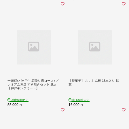
一頭買い 神戸牛 霜降り肩ロース+プ
【焼菓子】 おいしん棒 16本入り 銘
レミアム赤身 すき焼きセット 1kg
菓
【神戸キングミート】
兵庫県神戸市
山形県米沢市
55,000
16,000
円
円