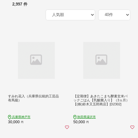
2,997 件
すみれ花入（兵庫県伝統的工芸品
【定期便】あきたこまち酵素玄米パ
有馬籠）
ックごはん【乳酸菌入り】（3ヵ月）
【(株)鈴木又五郎商店】[D2302]
兵庫県神戸市
秋田県湯沢市
30,000
50,000
円
円