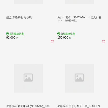
組盃 赤絵鶴亀 九谷焼
カシオ電卓 S100X-BK ＜名入れ有
り＞ hi011-081
石川県金沢市
山形県東根市
92,000
150,000
円
円
佐藤水産 彩食兼美E(No.10737)_is00
佐藤水産 手まり筋子三昧_is001-074-