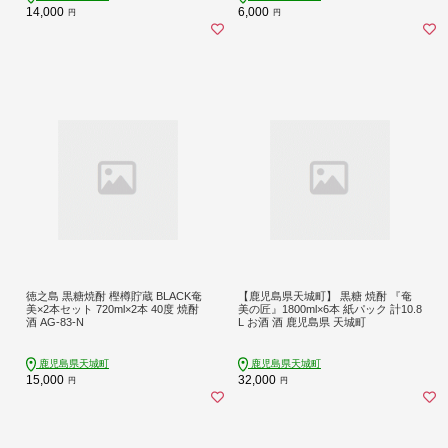
14,000
6,000
円
円
徳之島 黒糖焼酎 樫樽貯蔵 BLACK奄
【鹿児島県天城町】 黒糖 焼酎 『奄
美×2本セット 720ml×2本 40度 焼酎
美の匠』1800ml×6本 紙パック 計10.8
酒 AG-83-N
L お酒 酒 鹿児島県 天城町
鹿児島県天城町
鹿児島県天城町
15,000
32,000
円
円