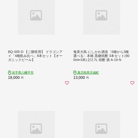
BQ-005-D 【ご贈答用】 ドラゴンア
奄美大島 にしかわ酒造〈5種から3種
イ「4種飲み比べ」8本セット【オー
選べる〉本格 黒糖焼酎 3本セット(90
ガニックビール】
0ml×3本) 計2.7L 焼酎 酒 A-19-N
岩手県八幡平市
鹿児島県天城町
18,000
13,000
円
円