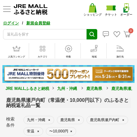
ショッピング
チケット
オーダー
/
ログイン
新規会員登録
0
人気ランキング
カテゴリ
特集
地域
旅行先
JRE MALLふるさと納税
九州・沖縄
鹿児島県
鹿児島県瀬戸
鹿児島県瀬戸内町（常温便・10,000円以下）のふるさと
納税返礼品一覧
検索
九州・沖縄
鹿児島県
鹿児島県瀬戸内町
×
×
×
条件
常温
〜10,000円
×
×