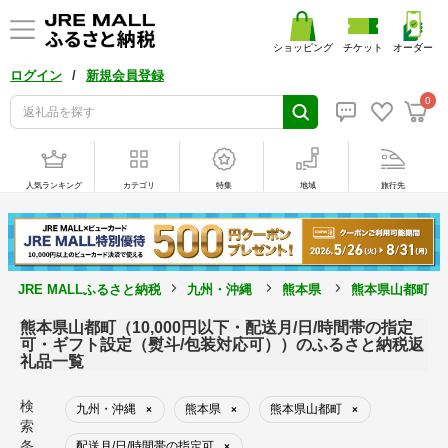
ショッピング
チケット
オーダー
/
ログイン
新規会員登録
0
人気ランキング
カテゴリ
特集
地域
旅行先
JRE MALLふるさと納税
九州・沖縄
熊本県
熊本県山都町
熊本県山都町（10,000円以下・配送月/日/時間帯の指定
可・ギフト設定（熨斗/包装対応可））のふるさと納税返
礼品一覧
検
九州・沖縄
熊本県
熊本県山都町
×
×
×
索
条
配送月/日/時間帯の指定可
×