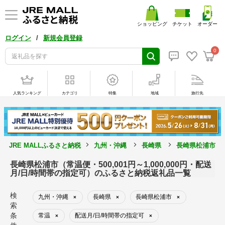
ショッピング
チケット
オーダー
/
ログイン
新規会員登録
0
人気ランキング
カテゴリ
特集
地域
旅行先
JRE MALLふるさと納税
九州・沖縄
長崎県
長崎県松浦市
長崎県松浦市（常温便・500,001円～1,000,000円・配送
月/日/時間帯の指定可）のふるさと納税返礼品一覧
検
九州・沖縄
長崎県
長崎県松浦市
×
×
×
索
条
常温
配送月/日/時間帯の指定可
×
×