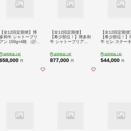
【全12回定期便】博
【全12回定期便】
【全12回定期便
多和牛 シャトーブリ
【希少部位！】博多和
【希少部位！】
アン 150g×4枚 （計6
牛 シャトーブリアン8
牛 ヒレ ステーキ 
00g）《築上町》【肉
00g（200g×4）《築
g×4枚 （計600
のくまもと屋】 [ABE
上町》【肉のくまもと
《築上町》【肉
福岡県築上町
福岡県築上町
福岡県築上町
Z022]
屋】 [ABEZ026]
もと屋】 [ABEZ0
658,000
877,000
544,000
円
円
円