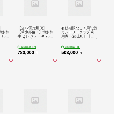
】
【全12回定期便】
有効期限なし！周防灘
博多和
【希少部位！】博多和
カントリークラブ 利
150
牛 ヒレ ステーキ 200
用券 《築上町》【周
g）
g×4枚（計800g）
防灘カントリークラブ
のくま
《築上町》【肉のくま
株式会社】 ゴルフ チ
福岡県築上町
福岡県築上町
48]
もと屋】 [ABEZ052]
ケット 体験 ゴルフ場
780,000
503,000
[ABBA011] 503000 50
円
円
3000円