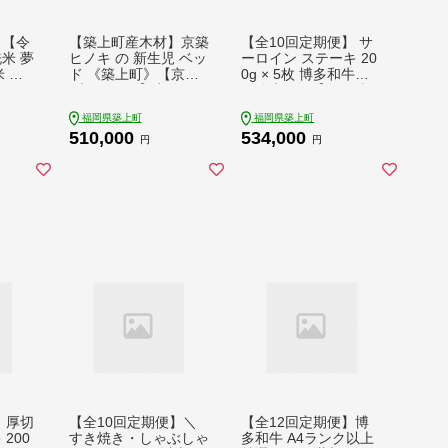
】【令
【築上町産木材】京築
【全10回定期便】 サ
米 夢
ヒノキ の 新生児 ベッ
ーロイン ステーキ 20
米 有
ド 《築上町》【京築
0g × 5枚 博多和牛
リョー
ブランド館】京築ヒノ
《築上町》【久田精肉
CO04
キ ひのき 新生児 ベッ
店】 肉 牛肉 1kg 10kg
福岡県築上町
福岡県築上町
 精米
ト ベッド 木のぬくも
定期便 [ABCL021] 53
510,000
534,000
 ごは
り キャスター付 ベビ
4000 534000円
円
円
お弁当
ーベット 手触り なめ
0円
らか コット付 ケース
付 優しい 桧 檜 [ABAI
031] 510000 510000
円
 厚切
【全10回定期便】＼
【全12回定期便】博
200
すき焼き・しゃぶしゃ
多和牛 A4ランク以上