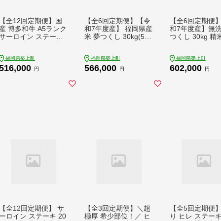
【全12回定期便】国
【全6回定期便】【令
【全6回定期便
産 博多和牛 A5ランク
和7年度産】 福岡県産
和7年度産】無洗
サーロイン ステーキ
米 夢つくし 30kg(5kg
つくし 30kg 精
350g×2枚 雌 ≪築上町
x6袋) 精米《築上町》
限会社ファイン
≫【KRAZY MEAT】
【有限会社ファインリ
コク/築上町 [AB
福岡県築上町
福岡県築上町
福岡県築上町
ステーキ 和牛 肉 BBQ
ョーコク】 [ABCO03
4] 白米 米 お米
516,000
566,000
602,000
[ABEN016] 516000 5
2] 白米 米 お米 精米
ゆめつくし ご飯
円
円
円
16000円
ゆめつくし ご飯 ごは
ん おこめ 弁当 
ん おこめ 弁当 お弁当
602000 60200
566000 566000円
【全12回定期便】 サ
【全3回定期便】＼超
【全5回定期便】
ーロイン ステーキ 20
極厚 希少部位！／ ヒ
り ヒレ ステーキ 