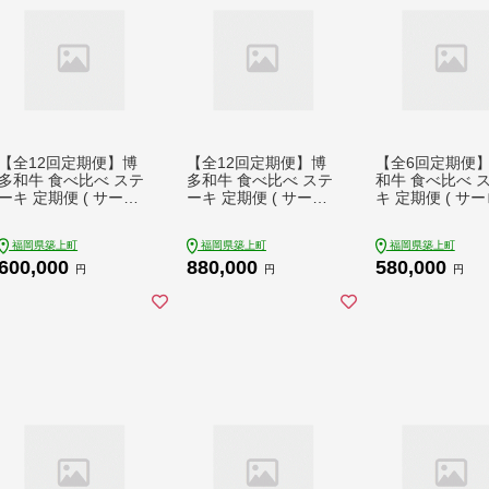
【全12回定期便】博
【全12回定期便】博
【全6回定期便
多和牛 食べ比べ ステ
多和牛 食べ比べ ステ
和牛 食べ比べ 
ーキ 定期便 ( サーロ
ーキ 定期便 ( サーロ
キ 定期便 ( サ
イン / ヒレ / シャトー
イン / ヒレ / シャトー
ン / ヒレ / シ
ブリアン ) 《築上町》
ブリアン ) <毎月 3枚
リアン ) 《築上
福岡県築上町
福岡県築上町
福岡県築上町
【久田精肉店】 肉 和
× 200g お届け！>《築
【久田精肉店】 
600,000
880,000
580,000
牛 牛 精肉 [ABCL141]
上町》【久田精肉店】
牛 牛 精肉 [ABCL
円
円
円
600000 600000円
肉 和牛 牛 精肉 [ABCL
580000 58000
144] 880000 880000
円