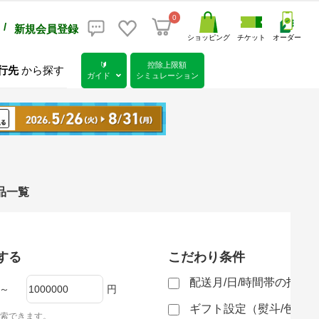
0
/
新規会員登録
ショッピング
チケット
オーダー
🔰
控除上限額
行先
から探す
ガイド
シミュレーション
礼品一覧
する
こだわり条件
配送月/日/時間帯の指定
～
円
ギフト設定（熨斗/包装
索できます。