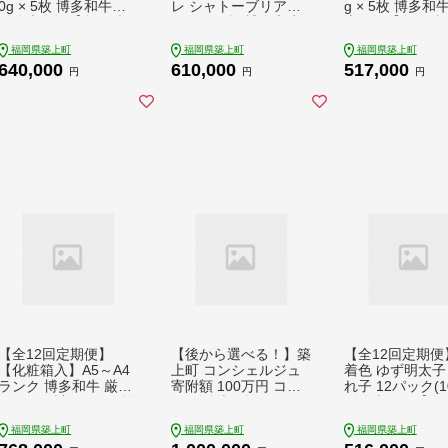
0g × 5枚 博多和牛
レ シャトーブリアン
g × 5枚 博多和
《築上町》【久田精肉
200g × 5枚 博多和牛
上町》【久田精
店】 肉 牛肉 1kg 12kg
《築上町》【久田精肉
ヒレステーキ フ
福岡県築上町
福岡県築上町
福岡県築上町
1年間 毎月 定期便 [AB
店】 シャトーブリア
ヘレ ヒレ 肉 牛
640,000
610,000
517,000
CL022] 640000 6400
ン ステーキ ヒレステ
期便 和牛 ひれ 
円
円
円
00円
ーキ 肉 お肉 高級 シ
博多和牛 国産 ヒ
ャトーブリアン しゃ
ィレ 厚切りヒレ
とーぶりあん ステー
ヒレ ヒレ肉 [AB
キ 博多和牛 和牛 牛肉
5] 517000 517
シャトーブリアン 定
期便 [ABCL030] 6100
00 610000円
【全12回定期便】
【後から選べる！】築
【全12回定期便
【化粧箱入】A5～A4
上町 コンシェルジュ
着色 ゆず明太子
ランク 博多和牛 厳選
寄附額 100万円 コー
れ子 12パック(10
セット（計1150g）焼
ス 《築上町》 おすす
《築上町》【有
肉たれ・塩胡椒付《築
め おまかせ 定期便 [A
フィッシャーマ
福岡県築上町
福岡県築上町
福岡県築上町
上町》【株式会社マル
BZY002] 1000000円
ラブ】 明太子 