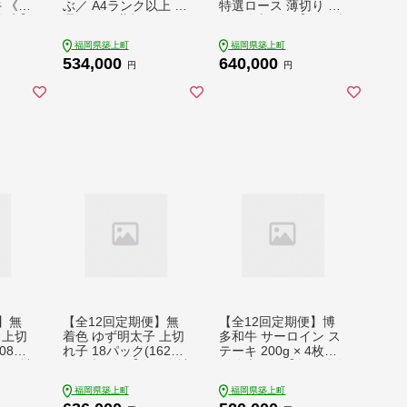
牛 《築
ぶ／ A4ランク以上 特
特選ロース 薄切り 1k
肉店】
選ロース 薄切り 1kg
g 《築上町》【久田精
ィレ
博多和牛 《築上町》
肉店】すき焼き しゃ
福岡県築上町
福岡県築上町
肉 定
【久田精肉店】 肉 牛
ぶしゃぶ 和牛 国産 毎
534,000
640,000
ふぃれ
肉 スライス 1キロ [AB
月 1年間 ぎゅうにく
円
円
レ フ
CL054] 534000 5340
ろーす 贅沢 リッチ 肉
 赤身
00円
牛肉 スライス 1キロ
CL03
[ABCL055] 640000 64
000円
0000円
】無
【全12回定期便】無
【全12回定期便】博
 上切
着色 ゆず明太子 上切
多和牛 サーロイン ス
80g)
れ子 18パック(1620g)
テーキ 200g × 4枚
限会社
《築上町》【有限会社
《築上町》【久田精肉
ンズク
フィッシャーマンズク
店】 [ABCL076] 5200
福岡県築上町
福岡県築上町
めんた
ラブ】 明太子 めんた
00 520000円