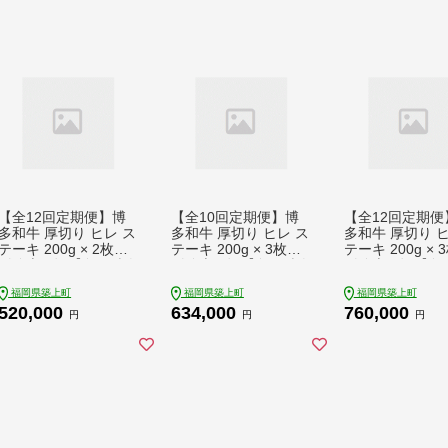
L077] 520000 520000
便 [ABCL082] 834000
便 [ABCL083] 1
円
834000円
0 1000000円
【全12回定期便】博
【全10回定期便】博
【全12回定期便
多和牛 厚切り ヒレ ス
多和牛 厚切り ヒレ ス
多和牛 厚切り ヒ
テーキ 200g × 2枚
テーキ 200g × 3枚
テーキ 200g × 
《築上町》【久田精肉
《築上町》【久田精肉
《築上町》【久
店】 [ABCL101] 5200
店】 [ABCL105] 6340
店】 [ABCL106] 
福岡県築上町
福岡県築上町
福岡県築上町
00 520000円
00 634000円
00 760000円
520,000
634,000
760,000
円
円
円