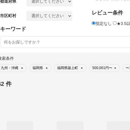
都道府県
レビュー条件
市区町村
指定なし
★3.5
キーワード
検索条件
九州・沖縄
福岡県
福岡県築上町
500,001円〜
〜1
×
×
×
×
42 件