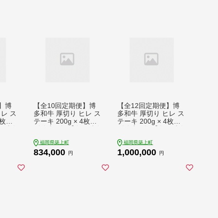
00000
便 [ABCL087] 617000
便 [ABCL093] 817000
617000円
817000円
】博
【全10回定期便】博
【全12回定期便】博
レ ス
多和牛 厚切り ヒレ ス
多和牛 厚切り ヒレ ス
3枚
テーキ 200g × 4枚
テーキ 200g × 4枚
田精肉
《築上町》【久田精肉
《築上町》【久田精肉
7600
店】 [ABCL110] 8340
店】 [ABCL111] 1000
福岡県築上町
福岡県築上町
00 834000円
000 1000000円
834,000
1,000,000
円
円