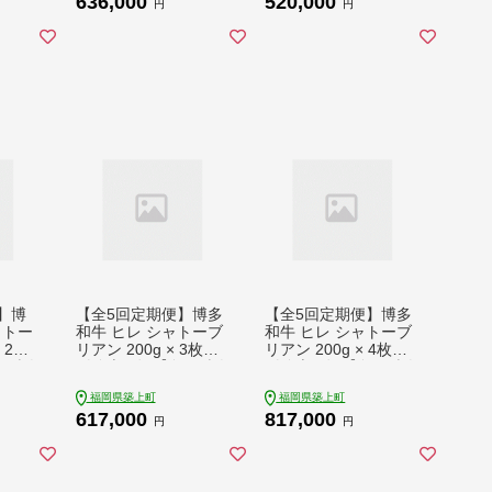
636,000
520,000
16000
い [ABCU038] 636000
円
円
636000円
】博
【全5回定期便】博多
【全5回定期便】博多
ャトー
和牛 ヒレ シャトーブ
和牛 ヒレ シャトーブ
 2枚
リアン 200g × 3枚
リアン 200g × 4枚
田精肉
《築上町》【久田精肉
《築上町》【久田精肉
リアン
店】シャトーブリアン
店】シャトーブリアン
福岡県築上町
福岡県築上町
テー
ステーキ ヒレステー
ステーキ ヒレステー
617,000
817,000
 シャ
キ 肉 お肉 高級 シャ
キ 肉 お肉 高級 シャ
円
円
ゃと
トーブリアン しゃと
トーブリアン しゃと
ーキ
ーぶりあん ステーキ
ーぶりあん ステーキ
肉 シ
博多和牛 和牛 牛肉 シ
博多和牛 和牛 牛肉 シ
定期
ャトーブリアン 定期
ャトーブリアン 定期