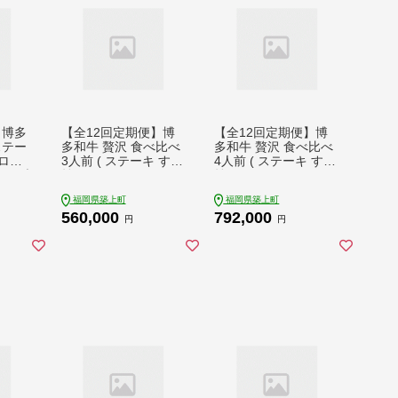
】博多
【全12回定期便】博
【全12回定期便】博
ステー
多和牛 贅沢 食べ比べ
多和牛 贅沢 食べ比べ
ーロイ
3人前 ( ステーキ すき
4人前 ( ステーキ すき
ャトーブ
焼き しゃぶしゃぶ ハ
焼き しゃぶしゃぶ ハ
町》
ンバーグ ) 《築上町》
ンバーグ ) 《築上町》
福岡県築上町
福岡県築上町
肉 和
【久田精肉店】 肉 和
【久田精肉店】 肉 和
560,000
792,000
146]
牛 牛 精肉 [ABCL157]
牛 牛 精肉 [ABCL159]
円
円
0円
560000 560000円
792000 792000円