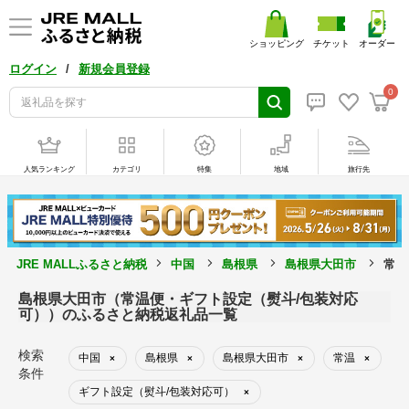
ショッピング
チケット
オーダー
/
ログイン
新規会員登録
0
人気ランキング
カテゴリ
特集
地域
旅行先
JRE MALLふるさと納税
中国
島根県
島根県大田市
常温
島根県大田市（常温便・ギフト設定（熨斗/包装対応
可））のふるさと納税返礼品一覧
検索
中国
島根県
島根県大田市
常温
×
×
×
×
条件
ギフト設定（熨斗/包装対応可）
×