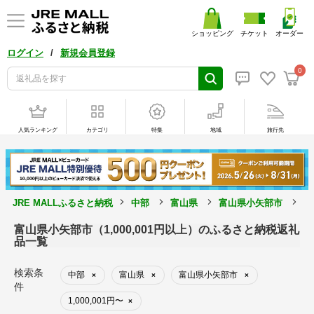
ショッピング
チケット
オーダー
/
ログイン
新規会員登録
0
人気ランキング
カテゴリ
特集
地域
旅行先
JRE MALLふるさと納税
中部
富山県
富山県小矢部市
1
富山県小矢部市（1,000,001円以上）のふるさと納税返礼
品一覧
検索条
中部
富山県
富山県小矢部市
×
×
×
件
1,000,001円〜
×