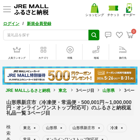
ショッピング
チケット
オーダー
/
ログイン
新規会員登録
0
人気ランキング
カテゴリ
特集
地域
旅行先
JRE MALLふるさと納税
東北
3ページ目
山形県
3ページ
山形県新庄市（冷凍便・常温便・500,001円～1,000,000
円・オンラインワンストップ対応可）のふるさと納税返
礼品一覧 3ページ目
検
東北
山形県
山形県新庄市
冷凍
×
×
×
×
索
条
常温
オンラインワンストップ対応可
×
×