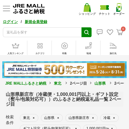
ショッピング
チケット
オーダー
/
ログイン
新規会員登録
0
人気ランキング
カテゴリ
特集
地域
旅行先
JRE MALLふるさと納税
東北
2ページ目
山形県
2ページ
山形県新庄市（冷蔵便・1,000,001円以上・ギフト設定
（熨斗/包装対応可））のふるさと納税返礼品一覧 2ペー
ジ目
検索
東北
山形県
山形県新庄市
冷蔵
×
×
×
×
条件
ギフト設定（熨斗/包装対応可）
1,000,001円〜
×
×