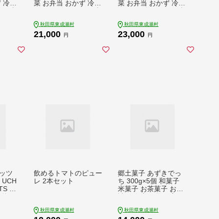
 冷凍
菜 お弁当 おかず 冷凍
菜 お弁当 おかず 冷凍
い 東
[からあげ そうざい 東
[からあげ そうざい 東
レンチ
成瀬 成瀬ダム レンチ
成瀬 成瀬ダム レンチ
秋田県東成瀬村
秋田県東成瀬村
 唐揚
ン レンジで簡単 唐揚
ン レンジで簡単 唐揚
21,000
23,000
単調理
げ おつまみ 簡単調理
げ おつまみ 簡単調理
円
円
理]
レンジ レンジ調理]
レンジ レンジ調理]
ッツ
飲めるトマトのピュー
郷土菓子 あずきでっ
 UCH
レ 2本セット
ち 300g×5個 和菓子
TS ド
米菓子 お茶菓子 お茶
 秋田
請け 名産 お取り寄せ
イーツ
秋田県東成瀬村
秋田県東成瀬村
おやつ