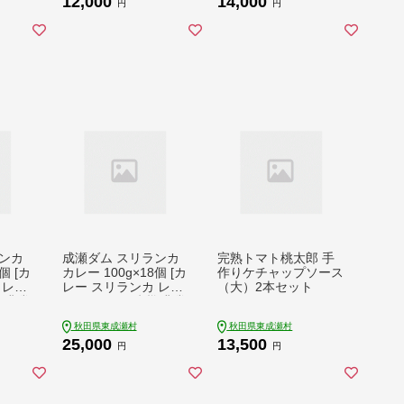
12,000
14,000
ト プ
円
円
 プレ
麦 き
ンカ
成瀬ダム スリランカ
完熟トマト桃太郎 手
個 [カ
カレー 100g×18個 [カ
作りケチャップソース
 レト
レー スリランカ レト
（大）2本セット
 非常
ルト パウチ 防災 非常
トック
食 食品 備蓄 ストック
秋田県東成瀬村
秋田県東成瀬村
 ポー
常温 保存 お手軽 ポー
25,000
13,500
グルメ
クカレー 豚肉 グルメ
円
円
ランチ
惣菜 夜ごはん ランチ
昼ごはん]