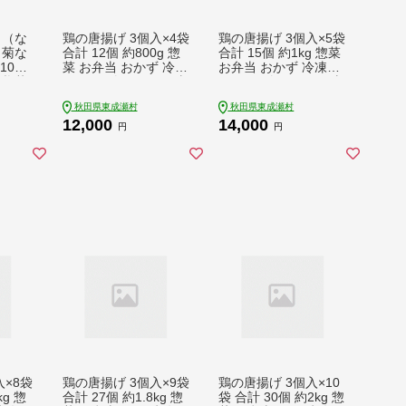
ト（な
鶏の唐揚げ 3個入×4袋
鶏の唐揚げ 3個入×5袋
・菊な
合計 12個 約800g 惣
合計 15個 約1kg 惣菜
10袋
菜 お弁当 おかず 冷凍
お弁当 おかず 冷凍
 惣菜
[からあげ そうざい 東
[からあげ そうざい 東
成瀬 成瀬ダム レンチ
成瀬 成瀬ダム レンチ
秋田県東成瀬村
秋田県東成瀬村
ン レンジで簡単 唐揚
ン レンジで簡単 唐揚
12,000
14,000
げ おつまみ 簡単調理
げ おつまみ 簡単調理
円
円
レンジ レンジ調理]
レンジ レンジ調理]
入×8袋
鶏の唐揚げ 3個入×9袋
鶏の唐揚げ 3個入×10
kg 惣
合計 27個 約1.8kg 惣
袋 合計 30個 約2kg 惣