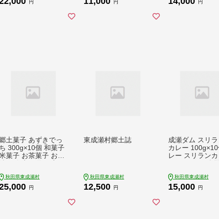
22,000
11,000
14,000
県 東成瀬村 [ジビエ
ト おやつ 洋菓子 詰め
冷凍 洋菓子 ギフ
円
円
円
雪山 散策]
合わせ ギフト プレゼ
レゼント 贈り物
ント 食べ比べ プレー
ーン 朝食 国産小
ン きび砂糖 シナモン
び砂糖]
シュガー 五葉豆きな
粉 チョコオレンジ フ
ランボワーズ 個包装]
郷土菓子 あずきでっ
東成瀬村郷土誌
成瀬ダム スリラ
ち 300g×10個 和菓子
カレー 100g×10
米菓子 お茶菓子 お茶
レー スリランカ
請け 名産 お取り寄せ
ルト パウチ 防災
食 食品 備蓄 ス
秋田県東成瀬村
秋田県東成瀬村
秋田県東成瀬村
常温 保存 お手軽
25,000
12,500
15,000
クカレー 豚肉 
円
円
円
惣菜 夜ごはん 
昼ごはん]