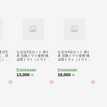
 計5
なるせ3点セット 各1
なるせ4点セット 各1
こ、沢
本 完熟トマト使用 桃
本 完熟トマト使用 桃
こ）
太郎トマト（トマトピ
太郎トマト（トマトピ
然 な
ューレ、トマトケチャ
ューレ、トマトケチャ
子 タ
ップ、比内地鶏トマト
ップ、比内地鶏トマト
秋田県東成瀬村
秋田県東成瀬村
し サ
だれ）
だれ、トマトドレッシ
13,000
18,000
ケ 瓶
ング）
円
円