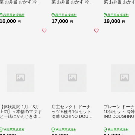
菜 お弁当 おかず 冷凍
菜 お弁当 おかず 冷凍
菜 お弁当 おかず
[からあげ そうざい 東
[からあげ そうざい 東
[からあげ そうざ
成瀬 成瀬ダム レンチ
成瀬 成瀬ダム レンチ
成瀬 成瀬ダム 
秋田県東成瀬村
秋田県東成瀬村
秋田県東成瀬村
ン レンジで簡単 唐揚
ン レンジで簡単 唐揚
ン レンジで簡単
16,000
17,000
19,000
げ おつまみ 簡単調理
げ おつまみ 簡単調理
げ おつまみ 簡
円
円
円
レンジ レンジ調理]
レンジ レンジ調理]
レンジ レンジ調
【体験期間 1月～3月
店主セレクト ドーナ
プレーン ドーナ
上旬】＜本物のマタギ
ッツ 6種各1個セット
10個セット 冷凍
と一緒にかんじき体験
冷凍 UCHINO DOUG
INO DOUGHNU
＞非日常を体験！熊鍋
HNUTS ドーナツ 国産
ーナツ 国産小麦
定食のお食事付き ＜
小麦 秋田県 東成瀬村
県 東成瀬村 [ス
秋田県東成瀬村
秋田県東成瀬村
秋田県東成瀬村
ゆうパケット＞ 秋田
[スイーツ お菓子 セッ
お菓子 セット 