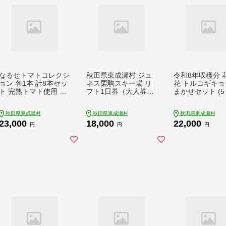
なるせトマトコレクシ
秋田県東成瀬村 ジュ
令和8年収穫分 
ョン 各1本 計8本セッ
ネス栗駒スキー場 リ
花 トルコギキョ
ト 完熟トマト使用 桃
フト1日券（大人券1
まかせセット (5
太郎トマト（トマトピ
枚） [スキー場 リフト
本)【先行予約】
ューレ、トマトケチャ
券 ジュネス栗駒スキ
はちファーム【2
秋田県東成瀬村
秋田県東成瀬村
秋田県東成瀬村
ップ、比内地鶏トマト
ー場]
年8月下旬から
23,000
18,000
22,000
だれ、トマトジャム、
送予定】 [花 生
円
円
円
トマトソース、トマト
ルコギキョウ]
ドレッシング）