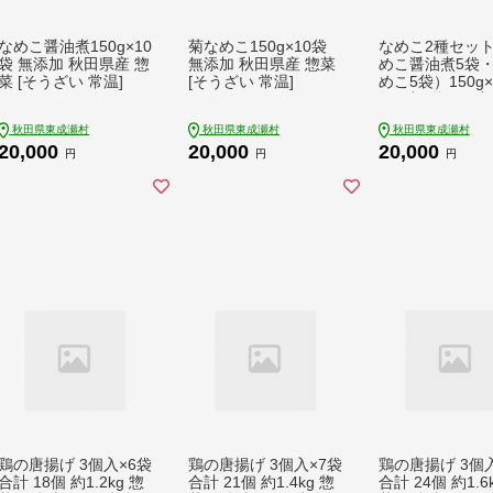
なめこ醤油煮150g×10
菊なめこ150g×10袋
なめこ2種セッ
袋 無添加 秋田県産 惣
無添加 秋田県産 惣菜
めこ醤油煮5袋
菜 [そうざい 常温]
[そうざい 常温]
めこ5袋）150g×
無添加 秋田県産
[そうざい 常温]
秋田県東成瀬村
秋田県東成瀬村
秋田県東成瀬村
20,000
20,000
20,000
円
円
円
鶏の唐揚げ 3個入×6袋
鶏の唐揚げ 3個入×7袋
鶏の唐揚げ 3個
合計 18個 約1.2kg 惣
合計 21個 約1.4kg 惣
合計 24個 約1.6