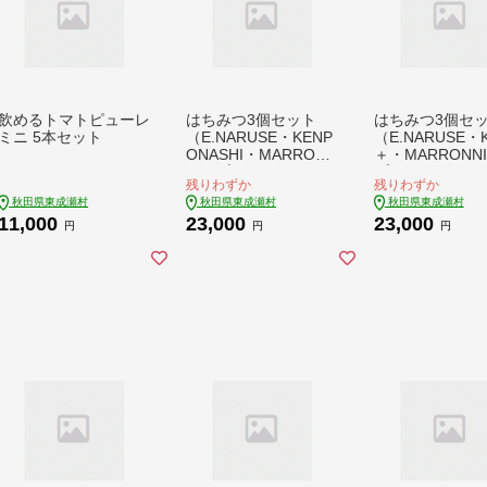
飲めるトマトピューレ
はちみつ3個セット
はちみつ3個セ
ミニ 5本セット
（E.NARUSE・KENP
（E.NARUSE・K
ONASHI・MARRONN
＋・MARRONNI
IER プラスチックボト
プラスチックボ
残りわずか
残りわずか
ル）300g×各1個 計3
300g×各1個 計3
秋田県東成瀬村
秋田県東成瀬村
秋田県東成瀬村
個 [BEE CONNECT は
EE CONNECT
11,000
23,000
23,000
ちみつ ハチミツ 蜂蜜
つ ハチミツ 蜂蜜
円
円
円
セット ボトル プラス
ト ボトル プラ
チックボトル プラボ
クボトル プラボ
トル マロニエ 栃 トチ
マロニエ 栃 トチ
玄圃梨 百花 百花蜜 秋
クリ 百花 百花蜜
田県産]
県産]