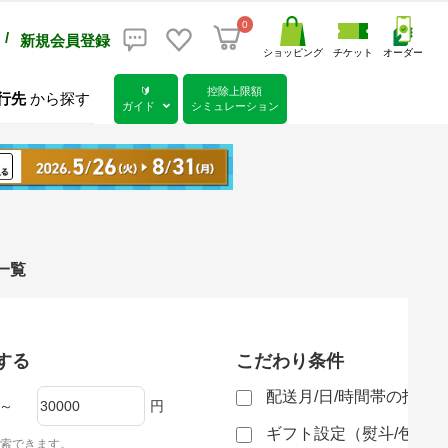
0
/
新規会員登録
ショッピング
チケット
オーダー
🔰
控除上限額
行先
から探す
ガイド
シミュレーション
一覧
する
こだわり条件
配送月/日/時間帯の指定
～
円
ギフト設定（熨斗/包装
索できます。