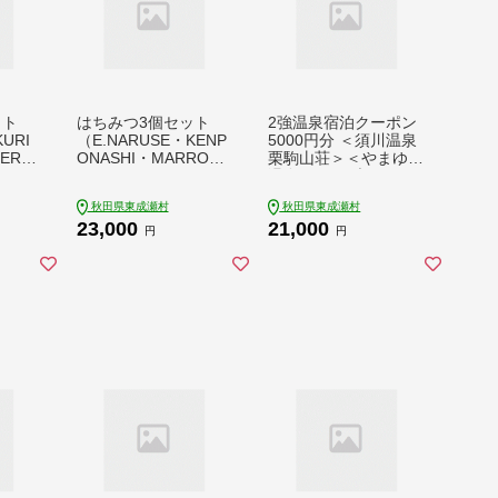
ット
はちみつ3個セット
2強温泉宿泊クーポン
URI
（E.NARUSE・KENP
5000円分 ＜須川温泉
ER
ONASHI・MARRONN
栗駒山荘＞＜やまゆり
トル）
IER ガラスびん）300
温泉ホテルブラン＞
個 [B
g×各1個 計3個 [BEE
[秋田 東成瀬村 宿泊
秋田県東成瀬村
秋田県東成瀬村
 はちみ
CONNECT はちみつ
ホテル 温泉]
23,000
21,000
 セッ
ハチミツ 蜂蜜 セット
円
円
スチッ
ガラス瓶 瓶 マロニエ
トル
栃 トチ 玄圃梨 百花
 栗
百花蜜 秋田県産]
 秋田