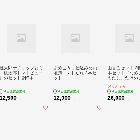
桃太郎ケチャップとミ
あめこうじ仕込み比内
山香るセット 3種
ニ桃太郎トマトピュー
地鶏トマトだれ 3本セ
本セット（なめ
レのセット 計5本
ット
もたし、たけの
[山菜 きのこ 天
残りわずか
めこ ナメコ 竹の
秋田県東成瀬村
秋田県東成瀬村
秋田県東成瀬村
ケノコ さわもだ
12,500
12,000
26,000
ワモダシ ナラタ
円
円
円
詰 保存食 備蓄]