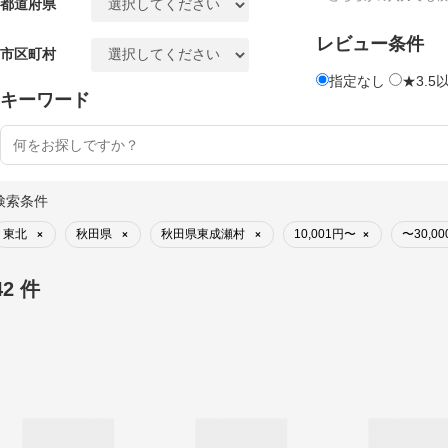
都道府県
レビュー条件
市区町村
指定なし
★3.5
キーワード
検索条件
東北
秋田県
秋田県東成瀬村
10,001円〜
〜30,0
×
×
×
×
42 件