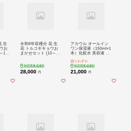
花 生
令和8年収穫分 花 生
アカウル オールイン
ウお
花 トルコギキョウお
ワン保湿液（150ml×1
～10
まかせセット (10～15
本）化粧水 美容液 乳
 かね
本)【先行予約】 かね
液 導入液 低刺激 シミ
残りわずか
026
はちファーム【2026
肌荒れ 乾燥肌 保湿 敏
秋田県東成瀬村
秋田県東成瀬村
順次発
年8月下旬から順次発
感肌 美肌 全身 エイジ
28,000
21,000
花 ト
送予定】 [花 生花 ト
ングケア
円
円
ルコギキョウ]