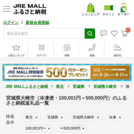
ショッピング
チケット
オーダー
/
ログイン
新規会員登録
0
人気ランキング
カテゴリ
特集
地域
旅行先
JRE MALLふるさと納税
東北
宮城県
宮城県大崎市
冷凍
宮城県大崎市（冷凍便・100,001円～500,000円）のふる
さと納税返礼品一覧
検索
東北
宮城県
宮城県大崎市
冷凍
×
×
×
×
条件
100,001円〜
〜500,000円
×
×