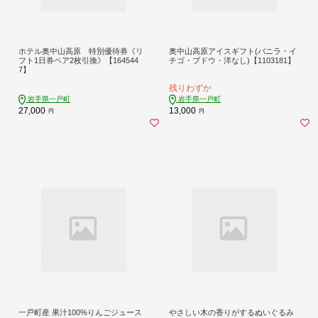
ホテル奥中山高原 特別優待券《リ
奥中山高原アイスギフト(バニラ・イ
フト1日券ペア2枚引換》【164544
チゴ・ブドウ・洋なし)【1103181】
7】
残りわずか
岩手県一戸町
岩手県一戸町
27,000
13,000
円
円
一戸町産 果汁100%りんごジュース
やさしい木の香りがするぬいぐるみ