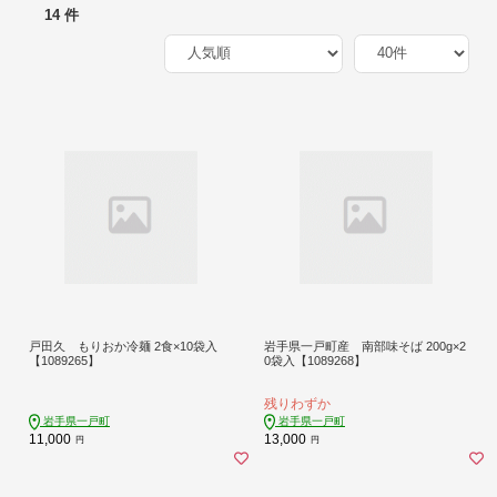
14 件
戸田久 もりおか冷麺 2食×10袋入
岩手県一戸町産 南部味そば 200g×2
【1089265】
0袋入【1089268】
残りわずか
岩手県一戸町
岩手県一戸町
11,000
13,000
円
円