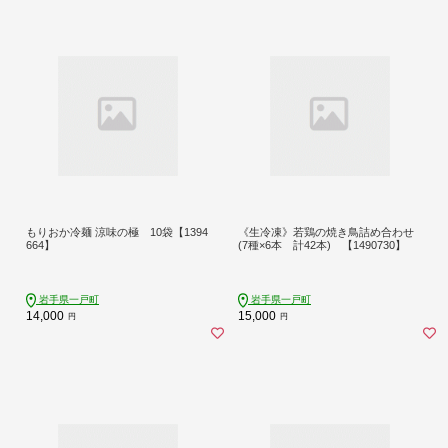
もりおか冷麺 涼味の極 10袋【1394
《生冷凍》若鶏の焼き鳥詰め合わせ
664】
(7種×6本 計42本) 【1490730】
岩手県一戸町
岩手県一戸町
14,000
15,000
円
円