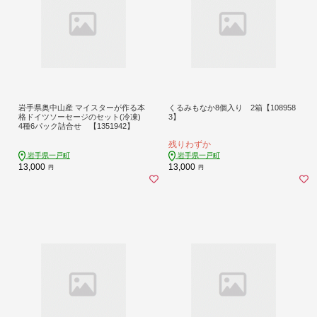
岩手県奥中山産 マイスターが作る本
くるみもなか8個入り 2箱【108958
格ドイツソーセージのセット(冷凍)
3】
4種6パック詰合せ 【1351942】
残りわずか
岩手県一戸町
岩手県一戸町
13,000
13,000
円
円