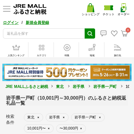
ショッピング
チケット
オーダー
/
ログイン
新規会員登録
0
人気ランキング
カテゴリ
特集
地域
旅行先
JRE MALLふるさと納税
東北
岩手県
岩手県一戸町
10,
岩手県一戸町（10,001円～30,000円）のふるさと納税返
礼品一覧
検索
東北
岩手県
岩手県一戸町
×
×
×
条件
10,001円〜
〜30,000円
×
×